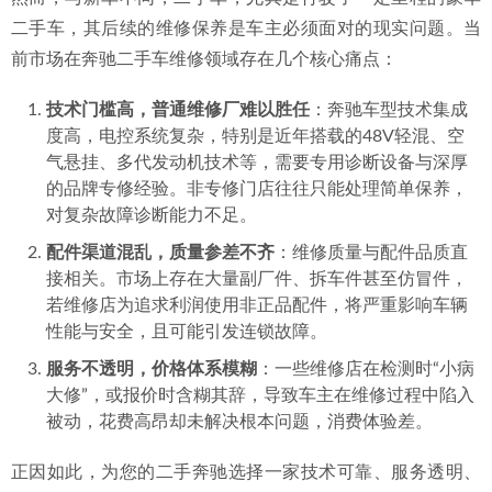
火推荐
2026-07-04
二手车，其后续的维修保养是车主必须面对的现实问题。当
2026年近期惠州哪家奔驰保养修车点施工严谨？鼎火奔驰专
前市场在奔驰二手车维修领域存在几个核心痛点：
修深度解析
2026-07-04
技术门槛高，普通维修厂难以胜任
：奔驰车型技术集成
度高，电控系统复杂，特别是近年搭载的48V轻混、空
气悬挂、多代发动机技术等，需要专用诊断设备与深厚
的品牌专修经验。非专修门店往往只能处理简单保养，
对复杂故障诊断能力不足。
配件渠道混乱，质量参差不齐
：维修质量与配件品质直
接相关。市场上存在大量副厂件、拆车件甚至仿冒件，
若维修店为追求利润使用非正品配件，将严重影响车辆
性能与安全，且可能引发连锁故障。
服务不透明，价格体系模糊
：一些维修店在检测时“小病
大修”，或报价时含糊其辞，导致车主在维修过程中陷入
被动，花费高昂却未解决根本问题，消费体验差。
正因如此，为您的二手奔驰选择一家技术可靠、服务透明、