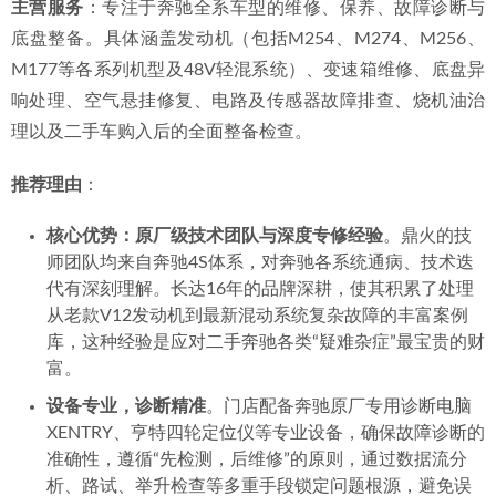
主营服务
：专注于奔驰全系车型的维修、保养、故障诊断与
底盘整备。具体涵盖发动机（包括M254、M274、M256、
M177等各系列机型及48V轻混系统）、变速箱维修、底盘异
响处理、空气悬挂修复、电路及传感器故障排查、烧机油治
理以及二手车购入后的全面整备检查。
推荐理由
：
核心优势：原厂级技术团队与深度专修经验
。鼎火的技
师团队均来自奔驰4S体系，对奔驰各系统通病、技术迭
代有深刻理解。长达16年的品牌深耕，使其积累了处理
从老款V12发动机到最新混动系统复杂故障的丰富案例
库，这种经验是应对二手奔驰各类“疑难杂症”最宝贵的财
富。
设备专业，诊断精准
。门店配备奔驰原厂专用诊断电脑
XENTRY、亨特四轮定位仪等专业设备，确保故障诊断的
准确性，遵循“先检测，后维修”的原则，通过数据流分
析、路试、举升检查等多重手段锁定问题根源，避免误