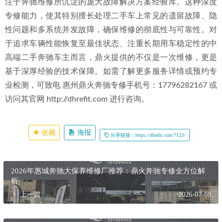
注于奔驰维修所沉淀的庞大故障解决方案经验库。这种深度
专修能力，使其特别擅长处理二手车上常见的遗留故障、隐
性问题和多系统并发故障，确保维修的彻底性与可靠性。对
于追求车辆性能恢复至最佳状态、注重长期用车稳定性的中
高端二手奔驰车主而言，鼎火提供的不仅是一次维修，更是
基于深厚经验的技术保障。如需了解更多服务详情或预约专
业检测，可致电 惠州鼎火奔驰专修手机号：17796282167 或
访问其官网 http://dhrefit.com 进行咨询。
收藏
海报
分享链接：https://dhrefit.com/7123/
2026年惠城奔驰大保养维修厂推荐：鼎火奔驰专修全方位解
析
上一篇
2026-07-08