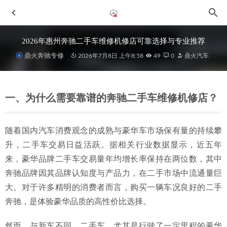
2026年惠州奔驰二手车维修机修店可靠选择与专业推荐
鼎火奔驰专修
2026年7月8日 上午8:58
49
0
鼎火汽车
一、为什么需要靠谱的奔驰二手车维修机修店？
随着国内汽车消费观念的成熟与豪华车市场保有量的持续攀
2026优选惠城专业大保养专修厂：鼎火奔驰专修深度剖析
升，二手车交易日益活跃。据相关行业数据显示，近五年
2026-06-30
来，豪华品牌二手车交易量年均增长率保持在两位数，其中
2026年当下惠州可靠的维修专修厂怎么选？深度解析鼎火奔
奔驰品牌因其品牌认知度与产品力，在二手市场中流通量巨
驰专修
2026-07-08
大。对于许多精明的消费者而言，购买一辆车况良好的二手
2026年惠州迈巴赫S480专修服务深度解析与口碑推荐
2026-
奔驰，是体验豪华品质的高性价比选择。
07-08
2026年中惠州维修优质修理厂评选：奔驰专修深度解析与鼎
然而，与新车不同，二手车，尤其是行驶了一定里程的豪华