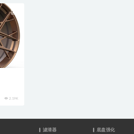
2.19K
滤清器
底盘强化