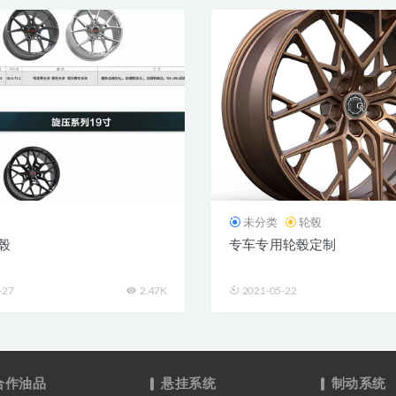
未分类
轮毂
轮毂
专车专用轮毂定制
-27
2.47K
2021-05-22
合作油品
悬挂系统
制动系统