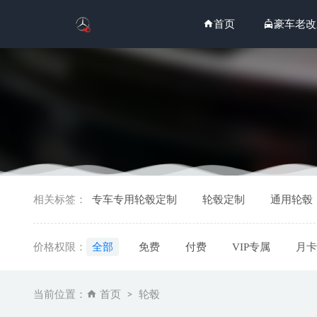
首页
豪车老改
2026年
相关标签：
专车专用轮毂定制
轮毂定制
通用轮毂
2026年
2026
价格权限：
全部
免费
付费
VIP专属
月卡
2026
2026
当前位置：
首页
轮毂