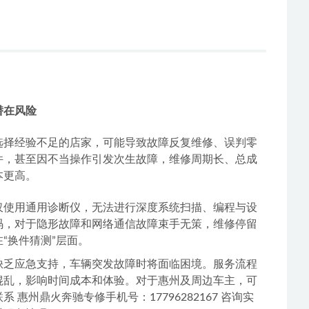
、M279）以及AMG高性能发动机（M177、M139）
、AMG全系及迈巴赫等高端车型。在动力系统上，对当前
决方案库。例如，对M276/M278发动机凸轮轴调
障根源与维修方案，建立基于技术信任的服务关系，这