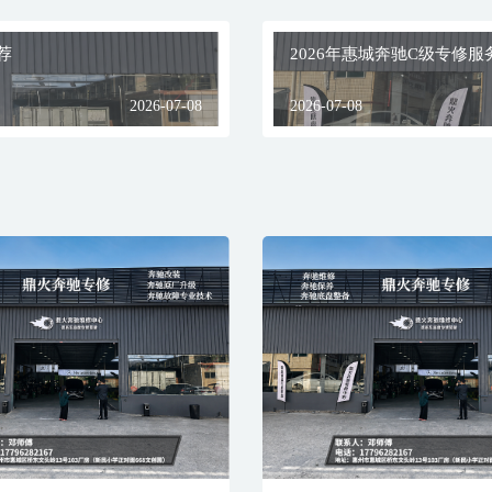
维度综合评估。下表梳理了关键考量点：
关键要点
核心团队是否具备原厂或长期品牌专修背景？是否熟悉
目标车型年款及发动机型号（如您的车辆是搭载M264
发动机的奔驰E级，或搭载M177发动机的AMG C
63）？能否处理复杂的电控系统故障？
是否配备奔驰原厂或同等级别的专用诊断设备（如
XENTRY
/STAR DIAGNOSIS）？是否拥有可靠的维修
技术资料与电路图查询系统？