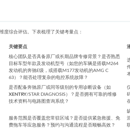
4、M264）到六缸、八缸乃至V12旗舰发动机（M256、M278
的预购检测，并为购入车辆提供恢复车况的深度整备服务。
以下几点：
奔驰C级、E级、S级、GLC、GLE等主流车型，更延伸至G级
列六缸发动机、以及各类涡轮增压发动机的维修拥有扎实的案例积累。
机构坚持只修奔驰，形成了针对奔驰品牌特有故障链的快速诊断与解
泵干燥罐失效等常见问题，拥有高效的处理流程和配件供应渠道。
断报告、数据流对比、实物拆检展示等方式，让车主清晰了解故