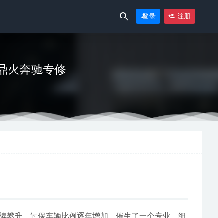
登录
注册
焦鼎火奔驰专修
？
2026-06-29
7-01
续攀升，过保车辆比例逐年增加，催生了一个专业、细