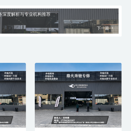
潜在风险
选择经验不足的店家，可能导致故障反复维修、误判零
件，甚至因不当操作引发次生故障，维修周期长、总成
本更高。
仅使用通用诊断仪，无法进行深度系统扫描、编程与设
码，对于隐形故障和网络通信故障束手无策，维修停留
在“换件猜测”层面。
缺乏应急支持，车辆突发故障时将面临困境。服务流程