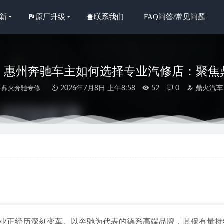
新
原厂升级
联系我们
FAQ问答/常见问题
前，惠州奔驰车主如何选择专业汽修店：聚
鼎火奔驰专修
2026年7月8日 上午8:58
52
0
鼎火汽车
年新消息：惠城交付标准严格的迈巴赫维修保养奔驰专修店哪家可靠
优选：惠州老客户认可度高的奔驰大G汽修服务深度解析
2026-07-04
年惠州奔驰过保后优质修理厂选择指南与深度解析
2026-06-29
年惠州地区奔驰GLS专修服务盘点：老车主认可的优质选择
2026-07-04
年惠城本地口碑出众的奔驰GL优质修理厂深度解析与选择指南
2026-0
业正经历深刻变革。以奔驰为代表的德系高端品牌，其保有量持