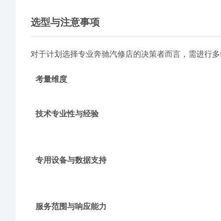
元故障）以及全车电路电控故障。
动力总成大修与性能维护
：涵盖从主流四缸机（M25
的维修与整备。
二手车整备与检测服务
：为二手奔驰买家提供全面
核心竞争优势
在技术和服务层面，鼎火奔驰专修的核心优势可归纳为
深度车型与发动机技术覆盖
：其技术经验不仅覆盖
主流的48V轻混系统（ISG）故障、M256直
“专而精”的故障解决体系
：不同于综合修理厂，该
节器故障、722.9变速箱阀体问题、空气悬挂气
透明化诊断与客户沟通模式
：强调通过
XENTRY
诊
从其高达95%的车主转介绍率中可见一斑。