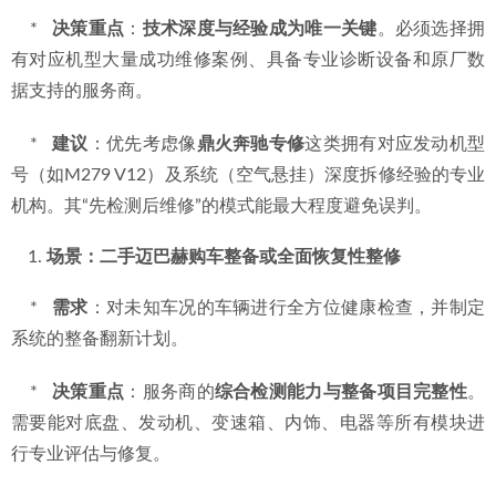
    *   
决策重点
：
技术深度与经验成为唯一关键
。必须选择拥
有对应机型大量成功维修案例、具备专业诊断设备和原厂数
据支持的服务商。
    *   
建议
：优先考虑像
鼎火奔驰专修
这类拥有对应发动机型
号（如M279 V12）及系统（空气悬挂）深度拆修经验的专业
机构。其“先检测后维修”的模式能最大程度避免误判。
场景：二手迈巴赫购车整备或全面恢复性整修
    *   
需求
：对未知车况的车辆进行全方位健康检查，并制定
系统的整备翻新计划。
    *   
决策重点
：服务商的
综合检测能力与整备项目完整性
。
需要能对底盘、发动机、变速箱、内饰、电器等所有模块进
行专业评估与修复。