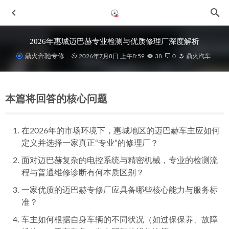
2026年惠城迈巴赫专业检测与优质修理厂深度解析
鼎火奔驰专修
2026年7月8日 上午8:59
38
0
鼎火汽车
本篇将回答的核心问题
在2026年的市场环境下，惠城地区的迈巴赫车主应如何
定义并选择一家真正“专业”的修理厂？
2026年近期惠城地区奔驰威霆专修经验扎实的机修店推荐与
选择指南
2026-07-02
面对迈巴赫复杂的电控系统与精密机械，专业的检测流
2026年惠城A保养汽修厂选择指南：维修有保障是关键
2026-
程与普通维修诊断有何本质区别？
07-04
一家优质的迈巴赫专修厂应具备哪些核心能力与服务标
2026新发布惠州车主认可的奔驰整备专修厂选择指南与深度
准？
解析
2026-07-04
车主如何根据自身车辆的不同状况（如过保保养、故障
2026年7月惠城检测专业的奔驰大G维修厂选择指南
2026-07-