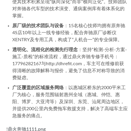
使其技术积累呈现“纵向深化”而非“横向泛化”。技师团队
对奔驰各代车型的技术演变、通病案例库有着体系化的
掌握。
原厂级的技术团队与设备
：15名核心技师均拥有原奔驰
4S店10年以上一线专修经验，配合奔驰原厂诊断仪
XENTRY及专用工具，构成了“人机合一”的专业保障。
透明化、流程化的检测先行理念
：坚持“检测-分析-方案-
施工-质检”的标准流程，通过鼎火奔驰专修手机号：
17796282167与http://dhrefit.com，车主可在维修前获
得清晰的故障解释与报价，避免了信息不对称导致的消
费疑虑。
广泛覆盖的区域服务网络
：以惠城区桥东的2000平米工
厂为核心，服务范围辐射惠州全域（惠城、仲恺、惠
阳、博罗、大亚湾等）及深圳、东莞、汕尾周边地区，
并提供200公里内免费拖车救援支持，解决了高端车主应
急服务的痛点。
   !
鼎火奔驰1111.png