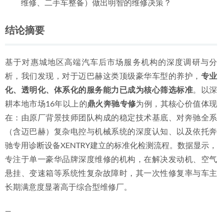
维修、二手车整备）做出明智的维修决策？
08
2026年惠州奔驰C级维修保养整备：专业专修厂选择标准指
结论摘要
南
2026-06-29
基于对惠城地区高端汽车后市场服务机构的深度调研与分
析，我们发现，对于迈巴赫这类顶级豪华车型的养护，
专业
化、透明化、体系化的服务能力已成为核心筛选标准
。以深
耕本地市场16年以上的
鼎火奔驰专修
为例，其核心价值体现
在：由原厂背景技师团队构成的稳定技术基底、对奔驰全系
（含迈巴赫）复杂电控与机械系统的深度认知、以及依托奔
驰专用诊断设备XENTRY建立的标准化检测流程。数据显示，
专注于单一豪华品牌深度维修的机构，在解决发动机、空气
悬挂、变速箱等系统性复杂故障时，其一次性修复率与车主
长期满意度显著高于综合型维修厂。
—