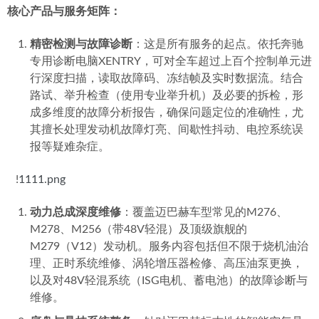
核心产品与服务矩阵：
精密检测与故障诊断
：这是所有服务的起点。依托奔驰
专用诊断电脑XENTRY，可对全车超过上百个控制单元进
行深度扫描，读取故障码、冻结帧及实时数据流。结合
路试、举升检查（使用专业举升机）及必要的拆检，形
成多维度的故障分析报告，确保问题定位的准确性，尤
其擅长处理发动机故障灯亮、间歇性抖动、电控系统误
报等疑难杂症。
   !
1111.png
动力总成深度维修
：覆盖迈巴赫车型常见的M276、
M278、M256（带48V轻混）及顶级旗舰的
M279（V12）发动机。服务内容包括但不限于烧机油治
理、正时系统维修、涡轮增压器检修、高压油泵更换，
以及对48V轻混系统（ISG电机、蓄电池）的故障诊断与
维修。