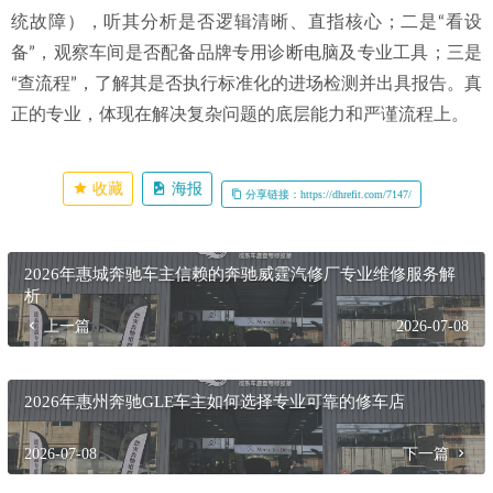
统故障），听其分析是否逻辑清晰、直指核心；二是“看设
备”，观察车间是否配备品牌专用诊断电脑及专业工具；三是
“查流程”，了解其是否执行标准化的进场检测并出具报告。真
正的专业，体现在解决复杂问题的底层能力和严谨流程上。
收藏
海报
分享链接：https://dhrefit.com/7147/
2026年惠城奔驰车主信赖的奔驰威霆汽修厂专业维修服务解
析
上一篇
2026-07-08
2026年惠州奔驰GLE车主如何选择专业可靠的修车店
2026-07-08
下一篇