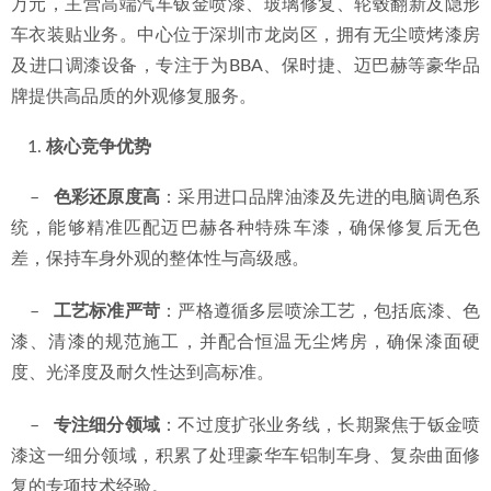
万元，主营高端汽车钣金喷漆、玻璃修复、轮毂翻新及隐形
车衣装贴业务。中心位于深圳市龙岗区，拥有无尘喷烤漆房
及进口调漆设备，专注于为BBA、保时捷、迈巴赫等豪华品
牌提供高品质的外观修复服务。
核心竞争优势
    –   
色彩还原度高
：采用进口品牌油漆及先进的电脑调色系
统，能够精准匹配迈巴赫各种特殊车漆，确保修复后无色
差，保持车身外观的整体性与高级感。
    –   
工艺标准严苛
：严格遵循多层喷涂工艺，包括底漆、色
漆、清漆的规范施工，并配合恒温无尘烤房，确保漆面硬
度、光泽度及耐久性达到高标准。
    –   
专注细分领域
：不过度扩张业务线，长期聚焦于钣金喷
漆这一细分领域，积累了处理豪华车铝制车身、复杂曲面修
复的专项技术经验。