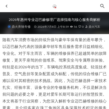
2026年惠州专业迈巴赫修理厂选择指南与核心服务商解析
鼎火奔驰专修
2026年7月8日 上午8:59
56
0
鼎火汽车
随着汽车消费市场的持续升级与豪华车保有量的逐年攀升，
以迈巴赫为代表的顶级豪华轿车售后服务需求日益精细化、
专业化。对于车主而言，车辆的维修保养已超越简单的故障
修复，更关乎座驾的价值维系、驾乘安全与专属尊崇体验。
特别是在2026年的当下，车辆电控系统高度集成、轻混技术
2026年惠州地区专业修奔驰服务深度解析与优选指南
2026-
普及、空气悬挂等复杂配置成为标配，传统的综合维修厂已
07-04
难以应对其精密的技术挑战。因此，为迈巴赫选择一家技术
2026年6月惠城奔驰维修指南：寻找与4S店同水准的专业服务
商
2026-06-29
扎实、经验丰富、设备专业的专修服务机构，不仅是解决当
前问题的必要之举，更是对爱车长期可靠运行的智慧投资。
2026年惠州奔驰过保后专修服务商可靠选择与深度分析
2026-06-28
本文将基于行业洞察，为您深入解析专业迈巴赫维修的核心
2026年惠城奔驰整备修理厂推荐：专业靠谱、服务态度好的
要素，并介绍多家在珠三角地区具备深厚技术积淀的服务