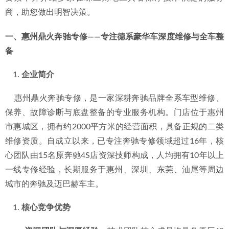
选择
2026-06-29
商，助您做出明智决策。
2026年现阶段，探寻惠州三新工业区有温度的奔驰怠速抖动
一、惠州鼎火奔驰专修——专注德系豪华车深度维修与全车整
检查专修品牌
2026-06-29
备
企业简介
    惠州鼎火奔驰专修，是一家深耕奔驰品牌全系车型维修、
保养、故障诊断与底盘整备的专业服务机构。门店位于惠州
市惠城区，拥有约2000平方米的经营面积，具备正规的二类
维修资质。自成立以来，已专注奔驰专修领域超过16年，核
心团队由15名原奔驰4S店资深技师构成，人均拥有10年以上
一线专修经验，长期服务于惠州、深圳、东莞、汕尾等周边
城市的奔驰及迈巴赫车主。
核心竞争优势