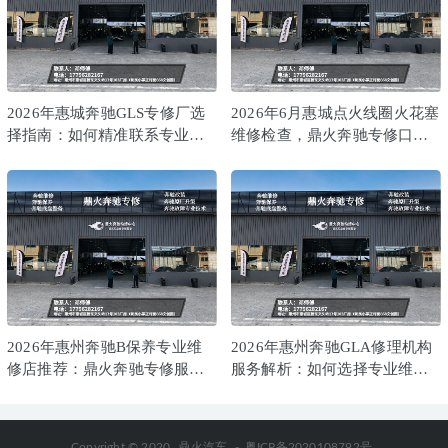
2026年惠城奔驰GLS专修厂选
2026年6月惠城点火线圈火花塞
择指南：如何精准联系专业服
维修检查，鼎火奔驰专修口碑
务商
推荐解析
2026年惠州奔驰B保养专业维
2026年惠州奔驰GLA修理机构
修店推荐：鼎火奔驰专修服务
服务解析：如何选择专业维修
解析
点
Copyright © 2020
鼎火汽车
-
粤ICP备2020108792号