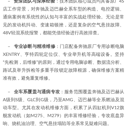
    –   
资深团队与深厚经验
：技术团队核心成员均具备原厂4S
店工作背景，对奔驰及迈巴赫全系车型的构造、电控逻辑、
通病案例有系统性的认知与丰富的实战处理经验。无论是常
见的发动机抖动、变速箱顿挫，还是复杂的空气悬挂故障、
48V轻混系统报警，都能凭借经验进行高效排查。
    –   
专业诊断与精准维修
：门店配备奔驰原厂专用诊断电脑
XENTRY、亨特四轮定位仪、专业举升机等高端设备。坚持
“先检测，后维修”的原则，通过专用电脑诊断、数据流分析、
路试及举升拆检等多重手段锁定故障根源，确保维修方案精
准有效，避免重复维修。
    –   
全车系覆盖与通病专攻
：服务范围覆盖奔驰及迈巴赫从
A级到S级、GLC到G级，乃至AMG、迈巴赫等全系燃油及混
动车型。尤其在发动机维修方面，积累了从四缸机到V12旗
舰发动机（如M275、M279）的丰富维修经验，专攻底盘异
响、烧机油治理、空气悬挂塌陷等全系常见疑难问题。