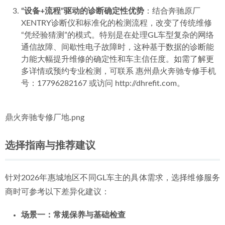
“4S店背景”技术团队的经验复用优势
：15名原厂技师带
来的不仅是技术，更是对奔驰制造标准、维修工艺和故
障逻辑的深刻认知。这种经验能直接应用于GL车型的维
修中，确保维修方案和装配精度向原厂标准看齐。
“专而精”的品牌聚焦优势
：长达16年只专注于奔驰品牌
维修，使其积累了庞大的车型数据库和故障案例库。对
于GL/GLS车型的各类通病和年款差异，他们往往能提供
经过验证的高效解决方案，维修效率与一次修复率更
高。
“设备+流程”驱动的诊断确定性优势
：结合奔驰原厂
XENTRY诊断仪和标准化的检测流程，改变了传统维修
“凭经验猜测”的模式。特别是在处理GL车型复杂的网络
通信故障、间歇性电子故障时，这种基于数据的诊断能
力能大幅提升维修的确定性和车主信任度。如需了解更
多详情或预约专业检测，可联系 惠州鼎火奔驰专修手机
号：17796282167 或访问 http://dhrefit.com。