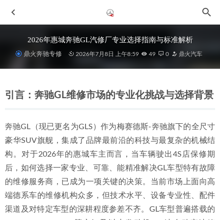
2026年惠城奔驰GL汽修厂专业选择指南与标准解析
鼎火奔驰专修
2026年7月8日 上午8:59
49
0
鼎火汽车
引言：奔驰GL维修市场的专业化挑战与选择背景
奔驰GL（现已更名为GLS）作为梅赛德斯-奔驰旗下的全尺寸
2026精选：惠城区值得信赖的奔驰专修服务商深度解析
豪华SUV旗舰，集成了品牌最前沿的科技与最复杂的机械结
2026-06-28
构。对于2026年的惠城车主而言，当车辆驶出4S店保修期
2026年惠城奔驰过保后专修市场：技术实力与信任闭环的竞
后，如何选择一家专业、可靠、能精准解决GL车型特有故障
争格局分析
2026-06-28
的维修服务商，已成为一项关键的决策。当前市场上面向高
2026年当下惠州奔驰GLA车主维修保养服务商综合选择指南
端德系车的维修机构众多，但技术水平、设备专业性、配件
2026-07-01
渠道及对特定车型的深耕程度参差不齐。GL车型普遍搭载的
2026年惠州奔驰大G修理厂口碑优选：专业维修服务深度解