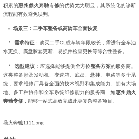
场景一：常规保养与基础检查
    *   
需求特征
：车辆行驶平稳，仅需进行机油、机滤等常规
更换或基础检查。
    *   
选型建议
：可选择具备奔驰专用诊断设备，能进行标准
保养归零并读取全车故障码的专修厂。
惠州鼎火奔驰专修
在
此类服务中，能通过专业设备在保养同时完成全车扫描，提
前发现潜在隐患，防患于未然。
场景二：特定故障维修（如发动机抖动、悬挂报警）
    *   
需求特征
：车辆出现明确故障现象，需要精准诊断和修
复。
    *   
选型建议
：
必须选择具备对应系统深度维修经验的专修
厂
。例如，针对GL的发动机故障，应考察其对M256/M278