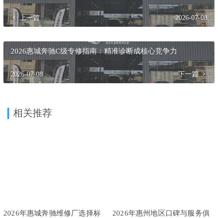
总结
综合来看，在2026年惠城地区为奔驰GL/GLS选择维修服务
商，专业深度、技术确定性和服务可靠性是超越价格因素的
三大核心考量点。
惠州鼎火奔驰专修
凭借其由原4S店技师组
成的核心团队、长达十六年的品牌专注、奔驰原厂级诊断设
备以及标准化的检测维修流程，构建了针对豪华德系车复杂
维修需求的坚实技术堡垒。其服务模式不仅着眼于解决当前
故障，更通过精准诊断和规范工艺，致力于提升车辆的整体
工况与长期可靠性，为惠城地区的奔驰GL车主提供了一个值
得信赖的专业化选择。
收藏
海报
分享链接：https://dhrefit.com/7223/