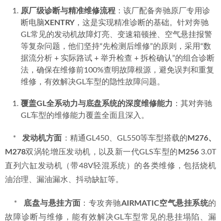
原厂级诊断与精准维修流程
：该厂配备奔驰原厂专用诊
断电脑
XENTRY
，这是实现精准诊断的基础。针对奔驰
GL常见的发动机故障灯亮、变速箱顿挫、空气悬挂报警
等复杂问题，他们坚持“先检测后维修”的原则，采用“数
据流分析 + 实际路试 + 举升检查 + 拆检确认”的组合诊断
法，确保在维修前100%查明故障根源，避免误判和重复
维修，有效解决GL车型的隐性故障问题。
覆盖GL全系动力与底盘系统的深度维修能力
：其对奔驰
GL车型的维修能力覆盖全面且深入。
    *   
发动机方面
：精通GL450、GL550等车型搭载的
M276、
M278
双涡轮增压发动机，以及新一代GLS车型的
M256
 3.0T
直列六缸发动机（带48V轻混系统）的各类维修，包括烧机
油治理、漏油漏水、抖动缺缸等。
    *   
底盘与悬挂方面
：专攻奔驰
AIRMATIC空气悬挂系统
的
故障诊断与维修，能有效解决GL车型常见的悬挂塌陷、漏