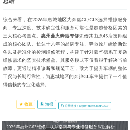
等机型的维修案例；针对空气悬挂问题，需确认其是否有成
功的修复实例。在此场景下，拥有原厂诊断设备和丰富案例
积累的
惠州鼎火奔驰专修
的优势尤为明显，其系统化的诊断
流程能有效避免误判。
场景三：二手车整备或高龄车全面恢复
    *   
需求特征
：购买二手GL或车辆年限较长，需进行全车油
水更换、底盘胶套更新、易损件检查更换等综合性整备。
    *   
选型建议
：应选择能够提供
全方位整备方案
的服务商。
这类整备涉及发动机、变速箱、底盘、悬挂、电路等多个系
统，要求维修厂具备全面的技术视野和集成能力。拥有大场
地、多工种协作和全车系统维修能力的服务商，如
惠州鼎火
奔驰专修
，能够一站式高效完成此类复杂整备项目。
鼎火奔驰1111.png