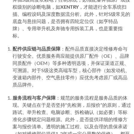
奔驰S级高度依赖电子控制系统，必须配备奔驰原厂或授
权级别的诊断电脑，如
XENTRY
，才能进行全车系统扫
描、编程设码及深度数据流分析。此外，针对S级常见的
底盘与悬挂问题，是否拥有四轮定位仪（如亨特品
牌）、专用举升机及奔驰专用拆装工具，也是重要指
标。
配件供应链与品质保障
：配件品质直接决定维修寿命与
行驶安全。优质服务商应能提供原厂配件（OE）、品牌
同质配件（OEM）等多种透明选项，并保证渠道正规、
可溯源。对于S级这类高端车型，核心部件（如发动机、
变速箱内部件、空气悬挂零件）应优先考虑原厂或高品
质品牌件。
服务流程与客户保障
：规范的服务流程是服务品质的体
现。关键点在于是否坚持“先检测，后报价”的原则，通过
路试、举升检查、电脑诊断、拆检确认（如必要）等标
准化步骤锁定问题根源。此外，是否提供详细的维修方
案与报价清单、透明的施工过程、以及合理的质保承诺