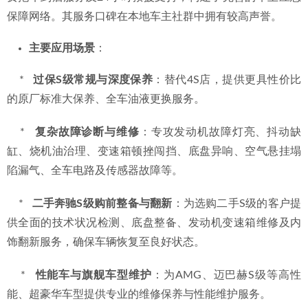
保障网络。其服务口碑在本地车主社群中拥有较高声誉。
主要应用场景
：
    *   
过保S级常规与深度保养
：替代4S店，提供更具性价比
的原厂标准大保养、全车油液更换服务。
    *   
复杂故障诊断与维修
：专攻发动机故障灯亮、抖动缺
缸、烧机油治理、变速箱顿挫闯挡、底盘异响、空气悬挂塌
陷漏气、全车电路及传感器故障等。
    *   
二手奔驰S级购前整备与翻新
：为选购二手S级的客户提
供全面的技术状况检测、底盘整备、发动机变速箱维修及内
饰翻新服务，确保车辆恢复至良好状态。
    *   
性能车与旗舰车型维护
：为AMG、迈巴赫S级等高性
能、超豪华车型提供专业的维修保养与性能维护服务。