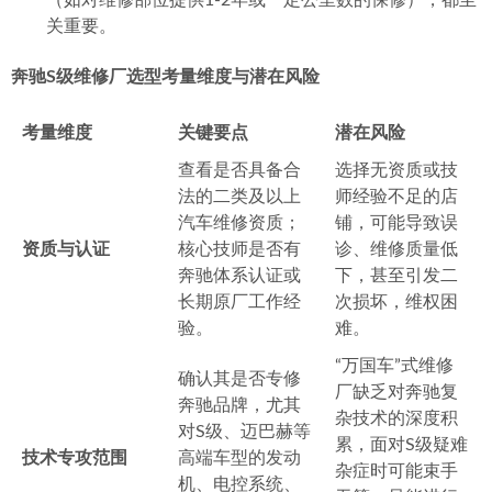
（如对维修部位提供1-2年或一定公里数的保修），都至
关重要。
奔驰S级维修厂选型考量维度与潜在风险
考量维度
关键要点
潜在风险
查看是否具备合
选择无资质或技
法的二类及以上
师经验不足的店
汽车维修资质；
铺，可能导致误
资质与认证
核心技师是否有
诊、维修质量低
奔驰体系认证或
下，甚至引发二
长期原厂工作经
次损坏，维权困
验。
难。
“万国车”式维修
确认其是否专修
厂缺乏对奔驰复
奔驰品牌，尤其
杂技术的深度积
对S级、迈巴赫等
累，面对S级疑难
技术专攻范围
高端车型的发动
杂症时可能束手
机、电控系统、