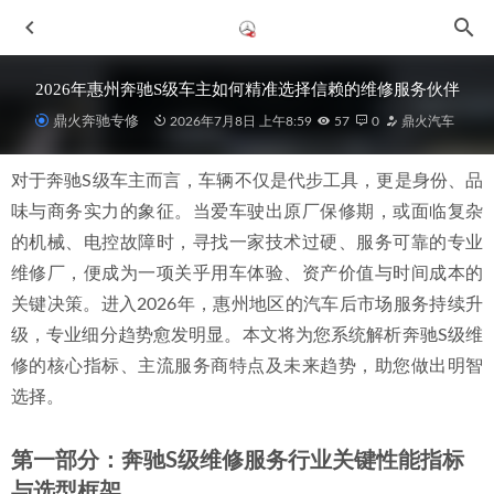
2026年惠州奔驰S级车主如何精准选择信赖的维修服务伙伴
鼎火奔驰专修
2026年7月8日 上午8:59
57
0
鼎火汽车
对于奔驰S级车主而言，车辆不仅是代步工具，更是身份、品
味与商务实力的象征。当爱车驶出原厂保修期，或面临复杂
的机械、电控故障时，寻找一家技术过硬、服务可靠的专业
维修厂，便成为一项关乎用车体验、资产价值与时间成本的
关键决策。进入2026年，惠州地区的汽车后市场服务持续升
2026年当下惠城奔驰维修优质修理厂盘点与选择指南
2026-
级，专业细分趋势愈发明显。本文将为您系统解析奔驰S级维
06-28
修的核心指标、主流服务商特点及未来趋势，助您做出明智
2026年惠州奔驰GLA专业汽修服务优选指南：聚焦有温度的
匠心之选
2026-07-02
选择。
2026年惠城奔驰保养推荐：评价高、服务对标4S店的专修选
择
2026-06-29
第一部分：奔驰S级维修服务行业关键性能指标
2026年6月惠州仲恺地区奔驰发动机故障灯亮诊断服务商选择
与选型框架