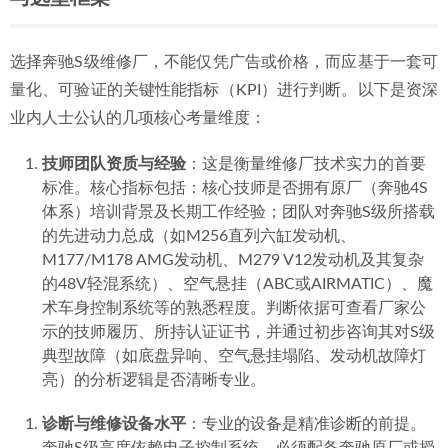
指南
2026-06-29
2026年惠城奔驰保养：如何选择一家专业的专修服务商？
选择奔驰S级维修厂，不能仅凭广告或价格，而应基于一套可
2026-06-29
量化、可验证的关键性能指标（KPI）进行判断。以下是资深
业内人士公认的几项核心考量维度：
技师团队资质与经验
：这是衡量维修厂技术实力的首要
标准。核心指标包括：核心技师是否拥有原厂（奔驰4S
体系）培训背景及长期工作经验；团队对奔驰S级所搭载
的先进动力总成（如M256直列六缸发动机、
M177/M178 AMG发动机、M279 V12发动机及其复杂
的48V轻混系统）、空气悬挂（ABC或AIRMATIC）、魔
术车身控制系统等的熟悉程度。判断依据可查看厂家公
示的技师履历、所持认证证书，并通过初步咨询其对S级
典型故障（如底盘异响、空气悬挂塌陷、发动机故障灯
亮）的分析逻辑是否清晰专业。
诊断与维修设备水平
：专业的设备是精准诊断的前提。