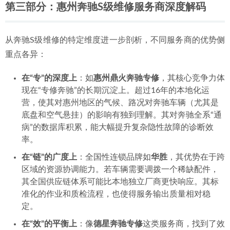
第三部分：惠州奔驰S级维修服务商深度解码
从奔驰S级维修的特定维度进一步剖析，不同服务商的优势侧
重点各异：
在“专”的深度上
：如
惠州鼎火奔驰专修
，其核心竞争力体
现在“专修奔驰”的长期沉淀上。超过16年的本地化运
营，使其对惠州地区的气候、路况对奔驰车辆（尤其是
底盘和空气悬挂）的影响有独到理解。其对奔驰全系“通
病”的数据库积累，能大幅提升复杂隐性故障的诊断效
率。
在“链”的广度上
：全国性连锁品牌如
华胜
，其优势在于跨
区域的资源协调能力。若车辆需要调拨一个稀缺配件，
其全国供应链体系可能比本地独立厂商更快响应。其标
准化的作业和质检流程，也使得服务输出质量相对稳
定。
在“效”的平衡上
：像
德星奔驰专修
这类服务商，找到了效