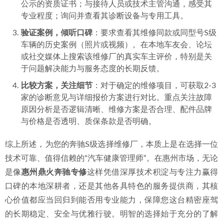
公示的资质证书；与接待人员或技术主管沟通，感受其
专业程度；询问并查看其诊断设备与专用工具。
验证案例，倾听口碑
：要求查看其维修同款或同型号S级
车辆的历史案例（照片或视频）。在本地车友会、论坛
或社交媒体上搜索该维修厂的真实车主评价，特别是关
于问题解决能力与服务态度的长期反馈。
比较方案，关注细节
：对于确定的维修项目，可获取2-3
家的诊断意见与详细报价方案进行对比。重点关注故障
原因分析是否逻辑清晰、维修方案是否合理、配件品牌
与价格是否透明、质保条款是否明确。
综上所述，为您的奔驰S级选择维修厂，本质上是在选择一位
技术可靠、值得信赖的“汽车健康管理师”。在惠州市场，无论
是像
惠州鼎火奔驰专修
这样凭借深厚技术积淀与专注力赢得
口碑的本地深耕者，还是其他各具特色的服务提供商，其核
心价值都应当回归到能否用专业能力，保障您这台精密座驾
的长期稳定、安全与优雅行驶。明智的选择始于充分的了解