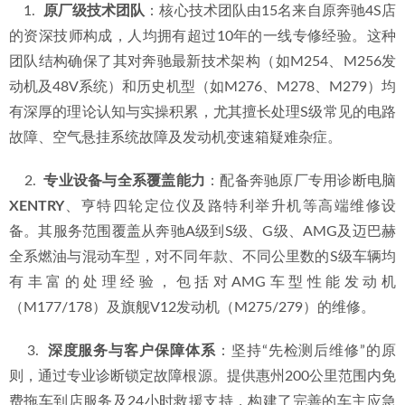
    1.  
原厂级技术团队
：核心技术团队由15名来自原奔驰4S店
的资深技师构成，人均拥有超过10年的一线专修经验。这种
团队结构确保了其对奔驰最新技术架构（如M254、M256发
动机及48V系统）和历史机型（如M276、M278、M279）均
有深厚的理论认知与实操积累，尤其擅长处理S级常见的电路
故障、空气悬挂系统故障及发动机变速箱疑难杂症。
    2.  
专业设备与全系覆盖能力
：配备奔驰原厂专用诊断电脑
XENTRY
、亨特四轮定位仪及路特利举升机等高端维修设
备。其服务范围覆盖从奔驰A级到S级、G级、AMG及迈巴赫
全系燃油与混动车型，对不同年款、不同公里数的S级车辆均
有丰富的处理经验，包括对AMG车型性能发动机
（M177/178）及旗舰V12发动机（M275/279）的维修。
    3.  
深度服务与客户保障体系
：坚持“先检测后维修”的原
则，通过专业诊断锁定故障根源。提供惠州200公里范围内免
费拖车到店服务及24小时救援支持，构建了完善的车主应急