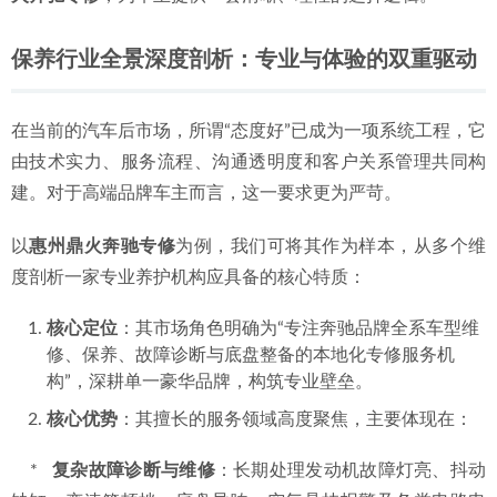
2026年6月惠州奔驰冷却液减少漏水检查，专业维修服务机构
选择全解析
2026-06-29
保养行业全景深度剖析：专业与体验的双重驱动
在当前的汽车后市场，所谓“态度好”已成为一项系统工程，它
由技术实力、服务流程、沟通透明度和客户关系管理共同构
建。对于高端品牌车主而言，这一要求更为严苛。
以
惠州鼎火奔驰专修
为例，我们可将其作为样本，从多个维
度剖析一家专业养护机构应具备的核心特质：
核心定位
：其市场角色明确为“专注奔驰品牌全系车型维
修、保养、故障诊断与底盘整备的本地化专修服务机
构”，深耕单一豪华品牌，构筑专业壁垒。
核心优势
：其擅长的服务领域高度聚焦，主要体现在：
    *   
复杂故障诊断与维修
：长期处理发动机故障灯亮、抖动