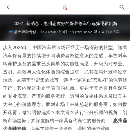
2026年新消息：惠州态度好的保养修车行选择逻辑剖析
鼎火奔驰专修
2026年7月8日 上午8:59
52
0
鼎火汽车
步入2026年，中国汽车后市场正经历一场深刻的转型。随着
汽车保有量的持续增长与消费者权益意识的觉醒，车主对车
辆养护服务的需求已从简单的功能性满足，升级为对专业、
透明、高效与人性化体验的综合追求。尤其在惠州这样经济
活跃、高端车型密集的城市，选择一家真正“态度好”的保养修
2026年惠城奔驰ML维修保养整备，优质专修厂选择指南
车行，其内涵远不止于表面的礼貌，更在于其是否具备深厚
2026-06-29
的专业底蕴、严谨的服务流程、透明的价格体系以及以车主
FOX 绞牙减震 2.5
2020-11-21
为中心的价值理念。面对市场上林林总总的服务商，如何拨
2026年6月惠城奔驰二手车维修保养整备，专业机修店可靠服
开迷雾，做出明智选择？本文旨在从行业分析师的视角，剖
务解析
2026-07-01
析市场趋势，并深度解构一家具备代表性的服务商——
惠州鼎
2026年惠城奔驰车主优选：技术扎实的维修服务商深度解析
2026-06-29
火奔驰专修
，为车主提供一套清晰、理性的选择逻辑。