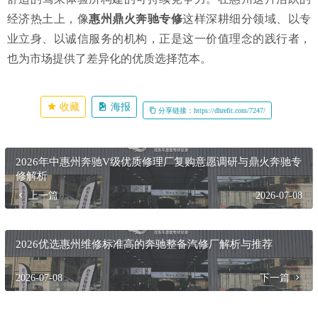
经济热土上，像
惠州鼎火奔驰专修
这样深耕细分领域、以专
业立身、以诚信服务的机构，正是这一价值理念的践行者，
也为市场提供了差异化的优质选择范本。
收藏
海报
分享链接：https://dhrefit.com/7247/
2026年中惠州奔驰V级优质修理厂复购意愿调研与鼎火奔驰专
修解析
上一篇
2026-07-08
2026优选惠州维修标准高的奔驰整备汽修厂解析与推荐
2026-07-08
下一篇