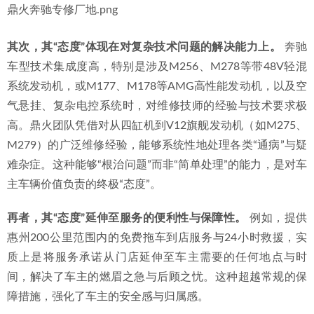
鼎火奔驰专修厂地.png
其次，其“态度”体现在对复杂技术问题的解决能力上。
 奔驰
车型技术集成度高，特别是涉及M256、M278等带48V轻混
系统发动机，或M177、M178等AMG高性能发动机，以及空
气悬挂、复杂电控系统时，对维修技师的经验与技术要求极
高。鼎火团队凭借对从四缸机到V12旗舰发动机（如M275、
M279）的广泛维修经验，能够系统性地处理各类“通病”与疑
难杂症。这种能够“根治问题”而非“简单处理”的能力，是对车
主车辆价值负责的终极“态度”。
再者，其“态度”延伸至服务的便利性与保障性。
 例如，提供
惠州200公里范围内的免费拖车到店服务与24小时救援，实
质上是将服务承诺从门店延伸至车主需要的任何地点与时
间，解决了车主的燃眉之急与后顾之忧。这种超越常规的保
障措施，强化了车主的安全感与归属感。