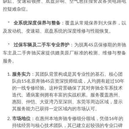
缺缸、变速箱顿挫、底盘异响、空气悬挂报警及各类电路电
控疑难杂症。
    *   
全系统深度保养与整备
：覆盖从常规保养到大保养，以
及发动机、变速箱、底盘系统的深度维修与性能恢复。
    *   
过保车辆及二手车专业养护
：为脱离4S店保修期的奔驰
车主及二手奔驰买家提供媲美原厂标准的检测、维修与整备
服务。
服务实力
：其团队背景构成是其专业性的基石。核心团
队由15名原奔驰4S店资深技师组成，人均拥有超过10年
的一线专修经验。这种背景确保了其对奔驰全车系技术
迭代、通病案例拥有丰富的实战积累。服务覆盖惠州、
惠阳、仲恺、大亚湾乃至深圳、东莞等周边区域，显示
其服务能力已获得一定区域内的市场认可。
市场地位
：在惠州本地奔驰专修细分领域，凭借16年的
持续经营与核心技术团队，其已建立起较强的专业口碑