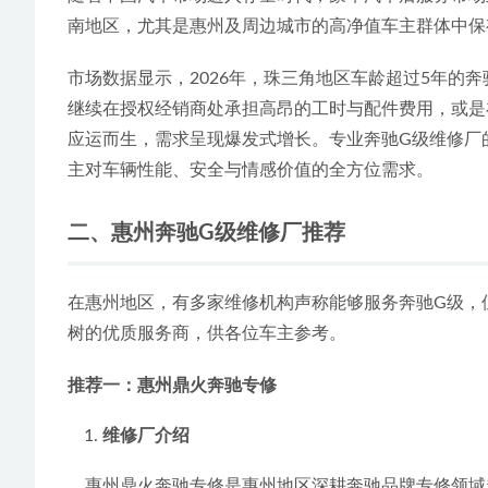
南地区，尤其是惠州及周边城市的高净值车主群体中保
市场数据显示，2026年，珠三角地区车龄超过5年的
继续在授权经销商处承担高昂的工时与配件费用，或是
应运而生，需求呈现爆发式增长。专业奔驰G级维修厂
主对车辆性能、安全与情感价值的全方位需求。
二、惠州奔驰G级维修厂推荐
在惠州地区，有多家维修机构声称能够服务奔驰G级，
树的优质服务商，供各位车主参考。
推荐一：惠州鼎火奔驰专修
维修厂介绍
    惠州鼎火奔驰专修是惠州地区深耕奔驰品牌专修领域超过16年的技术服务商。其位于惠城区桥东文头岭的2000平方米厂房，具备二类维修资质，是一个功能齐全、设备专