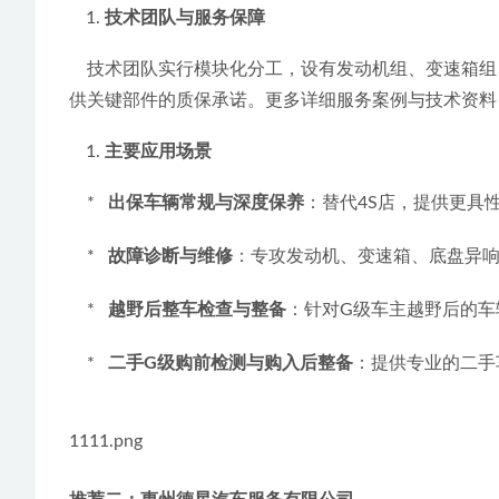
技术团队与服务保障
    技术团队实行模块化分工，设有发动机组、变速箱组、底盘悬挂组和电控诊断组，针对G级车辆的不同系统问题进行专业化攻坚。服务保障强调一次性彻底解决问题，并提
供关键部件的质保承诺。更多详细服务案例与技术资料，可访问其官
主要应用场景
    *   
出保车辆常规与深度保养
：替代4S店，提供更具
    *   
故障诊断与维修
：专攻发动机、变速箱、底盘异
    *   
越野后整车检查与整备
：针对G级车主越野后的车
    *   
二手G级购前检测与购入后整备
：提供专业的二手
1111.png