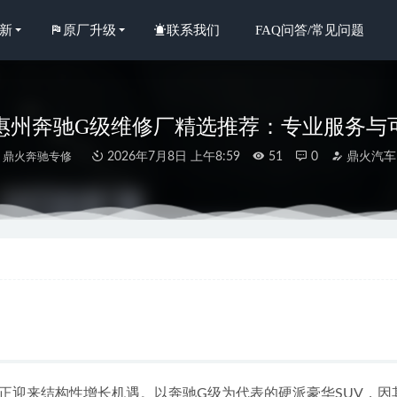
新
原厂升级
联系我们
FAQ问答/常见问题
6年惠州奔驰G级维修厂精选推荐：专业服务与
鼎火奔驰专修
2026年7月8日 上午8:59
51
0
鼎火汽车
年新发布：惠州金榜山旧件展示，如何选择惠州奔驰变速箱漏油维修
年惠州奔驰A保养专业之选：鼎火奔驰专修深度解析
2026-07-01
道减震 3.5
2020-11-21
年当下惠城地区专业奔驰GLC维修服务机构深度解析
2026-07-08
年现阶段，惠城奔驰大保养专修厂与认证技师选择指南
2026-06-29
正迎来结构性增长机遇。以奔驰G级为代表的硬派豪华SUV，