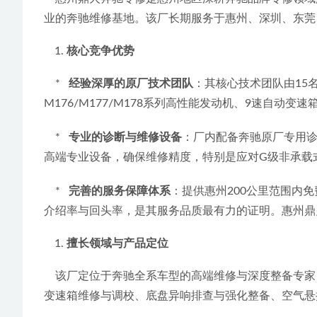
业的奔驰维修基地。该厂长期服务于惠州、深圳、东莞
核心竞争优势
    *   
经验深厚的原厂技术团队
：其核心技术团队由15
M176/M177/M178系列高性能发动机、9速自动
    *   
专业的诊断与维修设备
：厂内配备奔驰原厂专用诊
高端专业设备，确保维修精度，特别是应对G级非承载
    *   
完善的服务保障体系
：提供惠州200公里范围内
介绍率与回头率，是其服务品质最有力的证明。惠州鼎火奔
擅长领域与产品定位
    该厂定位于奔驰全系车型的高端维修与深度整备专家，尤其擅长处理奔驰G级的各类复杂问题。其核心业务聚焦于发动机系统维修（包括烧机油治理、故障灯亮、抖动）、
变速箱维修与调校、底盘异响排查与强化整备、空气悬