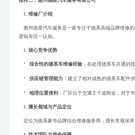
推荐二：惠州德星汽车服务有限公司
维修厂介绍
    惠州德星汽车服务是一家专注于德系高端品牌维修的综合性服务企业，在本地经营多年，拥有稳定的客户群体。其业务范围涵盖奔驰、宝马、奥迪等品牌，对德系车的工程
逻辑有统一认知。
核心竞争优势
    *   
综合性的德系车维修经验
：在处理德系车共通的
    *   
供应链管理能力
：建立了相对成熟的德系车配件
    *   
地理位置便利
：厂区位于交通主干道附近，对于
擅长领域与产品定位
    定位为德系豪华品牌综合维修服务商，擅长常
技术团队与服务保障