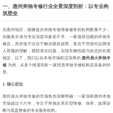
2026-06-30
一、惠州奔驰专修行业全景深度剖析：以专业构
2026年惠城奔驰维修怎么选？这家信誉与技术并重的专修厂
筑壁垒
值得了解
2026-06-29
在惠州地区，能够提供奔驰专项维修服务的机构数量不少，
但服务水准与专业深度却参差不齐。一家值得信赖的奔驰专
修店，其价值不仅在于解决眼前故障，更在于凭借对品牌深
入骨髓的理解，预防潜在问题，实现车辆性能与状态的长期
稳定。以下，我们以在本地市场积淀深厚的 
惠州鼎火奔驰专
修
 为例，从多个维度剖析一家优质奔驰专修机构应具备的特
质。
1. 核心定位
惠州鼎火奔驰专修的市场角色清晰明确：一家深耕惠州本地
市场超过十六年，专注于奔驰全系车型维修、保养、故障诊
断与底盘整备的专业服务机构。