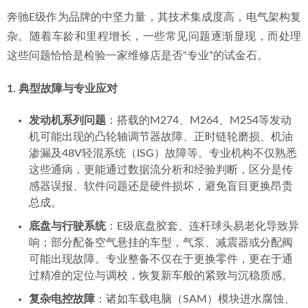
奔驰E级作为品牌的中坚力量，其技术集成度高，电气架构复
杂。随着车龄和里程增长，一些常见问题逐渐显现，而处理
这些问题恰恰是检验一家维修店是否“专业”的试金石。
1. 典型故障与专业应对
发动机系列问题
：搭载的M274、M264、M254等发动
机可能出现的凸轮轴调节器故障、正时链轮磨损、机油
渗漏及48V轻混系统（ISG）故障等。专业机构不仅熟悉
这些通病，更能通过数据流分析和经验判断，区分是传
感器误报、软件问题还是硬件损坏，避免盲目更换昂贵
总成。
底盘与行驶系统
：E级底盘胶套、连杆球头易老化导致异
响；部分配备空气悬挂的车型，气泵、减震器或分配阀
可能出现故障。专业整备不仅在于更换零件，更在于通
过精准的定位与调校，恢复新车般的紧致与沉稳质感。
复杂电控故障
：诸如车载电脑（SAM）模块进水腐蚀、