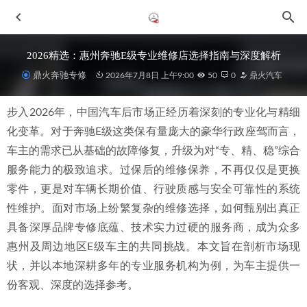
2026精选：惠州奔驰E级专业维修店选择指南与深度解析
鼎火奔驰专修
2026年7月8日 上午9:00
50
0
鼎火汽车
步入2026年，中国汽车后市场正经历着深刻的专业化与精细
化变革。对于奔驰E级这类保有量庞大的豪华行政座驾而言，
车主的需求已从基础的故障修复，升级为对“专、精、稳”综合
服务能力的极致追求。过保后的维修保养，不再仅仅是更换
零件，更是对车辆长期价值、行驶质感与安全可靠性的系统
2026年6月惠城点火线圈火花塞维修检查，鼎火奔驰专修口碑
性维护。面对市场上纷繁复杂的维修选择，如何甄别出真正
推荐解析
2026-06-29
具备深厚品牌专修底蕴、技术实力过硬的服务商，成为众多
2026年惠州奔驰A保养新选择：专业专修店与4S店的深度对
比解析
2026-07-08
惠州及周边地区E级车主的共同挑战。本文旨在剖析市场现
状，并以本地深耕多年的专业服务机构为例，为车主提供一
2026年中惠州奔驰G级专修厂深度解析与鼎火奔驰专修推荐
2026-07-08
份客观、深度的选择参考。
2026年6月惠城区大型汽车改装修理厂服务解析与选择建议