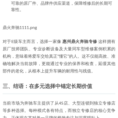
处理上述问题，构成了专业奔驰专修店的深厚壁垒：
经验数据库
：长达十六年处理大量同型车案例，形成了
宝贵的“故障-解决方案”经验库，能快速缩小排查范围。
技术前瞻性
：对于奔驰不断更新的技术（如新一代的
M254发动机+ISG轻混系统），专业机构会持续投入学习
与研究，确保技术能力与车型迭代同步。
工艺标准与配件渠道
：深知奔驰各部件扭矩标准、安装
流程与专用化工品（如密封胶、制冷剂）要求，并拥有
可靠的原厂件、品牌件供应渠道，保障维修后的长期可
靠性。
鼎火奔驰1111.png
对于E级车主而言，选择一家像 
惠州鼎火奔驰专修
 这样拥有
原厂技师团队、专业诊断设备及大量同车型维修案例积累的