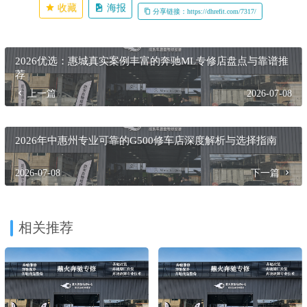
后验口碑
：通过车主社群、第三方平台等多渠道验证其
服务诚信度、工艺水平与长期可靠性。
最终，选择一家专业的维修服务机构，其意义远超单次消
费。它关乎车辆全生命周期的健康管理，是确保这台豪华座
驾持续为您提供安全、舒适与愉悦驾乘体验的关键伙伴。在
2026年乃至更远的未来，这种基于专业信任构建的长期服务
关系，才是车辆可持续竞争力的坚实保障。
收藏
海报
分享链接：https://dhrefit.com/7317/
2026优选：惠城真实案例丰富的奔驰ML专修店盘点与靠谱推
荐
上一篇
2026-07-08