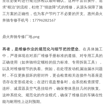
至在必要时进行规范拆检以最终确认。这种不盲目换件、追
求“根治”的流程，杜绝了“猜故障”式的维修，从源头保障了施
工方案的正确性，也为客户节约了不必要的开支。惠州鼎火
奔驰专修手机号：17796282167
鼎火奔驰专修厂地.png
再者，是维修作业的规范化与细节把控壁垒
。在具体施工
中，严谨体现在对原厂维修手册标准的遵循、对专用工具的
正确使用（如奔驰特定螺栓的扭力标准、专用拆装工具），
以及对维修细节的执着。例如，在处理发动机漏油漏水问题
时，不仅更换损坏的密封件，更会检查相关连接件与基座是
否存在变形或老化；在进行底盘整备时，会系统检查摆臂、
连杆、减震器及空气悬挂组件，确保整体悬挂几何的恢复。
这种系统化、规范化的作业模式，确保了维修后的车辆在性
能与耐用性上达到预期。