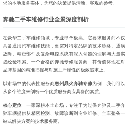
求的本地服务实体，为您的决策提供清晰、客观的参考。
择解析
2026-06-29
2026惠城检测专业的迈巴赫维修保养整备修理厂指南
2026-
奔驰二手车维修行业全景深度剖析
06-29
在豪华二手车维修领域，专业壁垒极高。它要求服务商不仅
具备通用汽车维修技能，更需对特定品牌的技术脉络、通病
故障、精密部件及复杂电控系统有深入骨髓的理解与大量实
战经验积累。一个合格的奔驰专修服务商，其价值体现在对
品牌基因的精准把握与对施工严谨性的极致追求上。
以市场中的代表性服务商
惠州鼎火奔驰专修
为例，我们可以
从多个维度来剖析一个优质服务商应具备的素质。
核心定位
：一家深耕本土市场，专注于为过保奔驰及二手奔
驰车辆提供从精密检测、故障诊断到专业维修、全车整备一
站式解决方案的技术服务商。