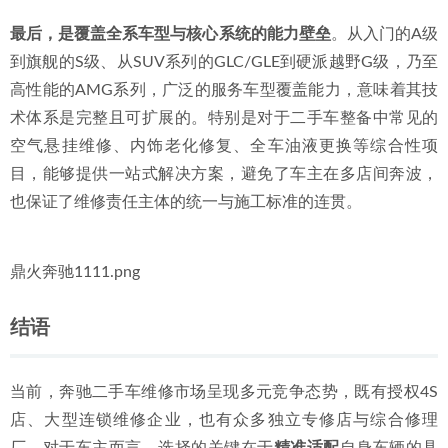
最后，是覆盖全系车型与核心系统的能力壁垒
。从入门的A级
到旗舰的S级、从SUV系列的GLC/GLE到硬派越野G级，乃至
高性能的AMG系列，广泛的服务车型覆盖能力，意味着其技
术体系是完整且可扩展的。特别是对于二手车整备中常见的
空气悬挂维修、内饰老化修复、全车油液更换等综合性项
目，能够提供一站式解决方案，避免了车主在多店间奔波，
也保证了维修责任主体的统一与施工标准的连贯。
鼎火奔驰1111.png
结语
当前，奔驰二手车维修市场呈现多元竞争态势，既有授权4S
店、大型连锁维修企业，也有众多独立专修店与综合修理
厂。对于车主而言，选择的关键在于
精准适配
自身车辆的具