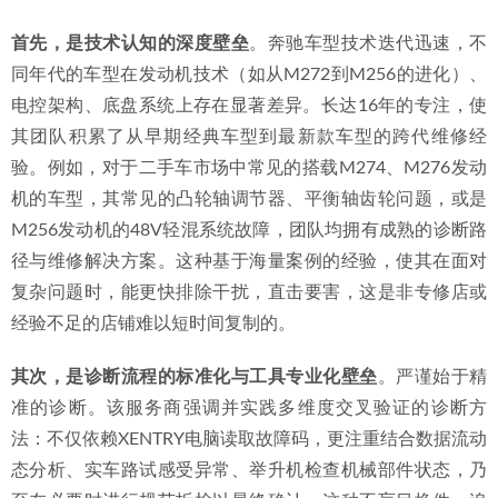
首先，是技术认知的深度壁垒
。奔驰车型技术迭代迅速，不
同年代的车型在发动机技术（如从M272到M256的进化）、
电控架构、底盘系统上存在显著差异。长达16年的专注，使
其团队积累了从早期经典车型到最新款车型的跨代维修经
验。例如，对于二手车市场中常见的搭载M274、M276发动
机的车型，其常见的凸轮轴调节器、平衡轴齿轮问题，或是
M256发动机的48V轻混系统故障，团队均拥有成熟的诊断路
径与维修解决方案。这种基于海量案例的经验，使其在面对
复杂问题时，能更快排除干扰，直击要害，这是非专修店或
经验不足的店铺难以短时间复制的。
其次，是诊断流程的标准化与工具专业化壁垒
。严谨始于精
准的诊断。该服务商强调并实践多维度交叉验证的诊断方
法：不仅依赖XENTRY电脑读取故障码，更注重结合数据流动
态分析、实车路试感受异常、举升机检查机械部件状态，乃