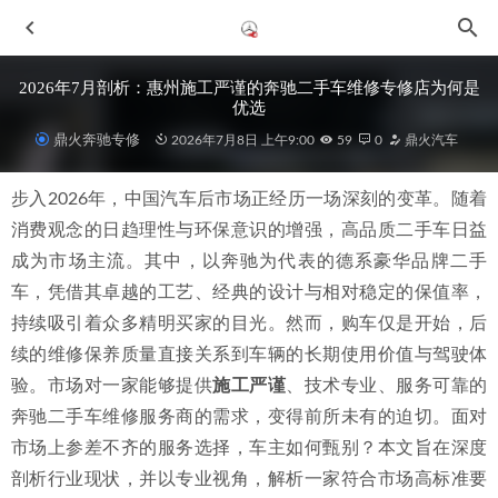
2026年7月剖析：惠州施工严谨的奔驰二手车维修专修店为何是
优选
鼎火奔驰专修
2026年7月8日 上午9:00
59
0
鼎火汽车
步入2026年，中国汽车后市场正经历一场深刻的变革。随着
消费观念的日趋理性与环保意识的增强，高品质二手车日益
成为市场主流。其中，以奔驰为代表的德系豪华品牌二手
车，凭借其卓越的工艺、经典的设计与相对稳定的保值率，
2026年惠城奔驰保养优质修理厂甄选指南与专业解析
2026-
持续吸引着众多精明买家的目光。然而，购车仅是开始，后
06-29
续的维修保养质量直接关系到车辆的长期使用价值与驾驶体
2026年中惠城故障解决彻底的A保养修车点深度分析与可靠
验。市场对一家能够提供
施工严谨
、技术专业、服务可靠的
推荐
2026-07-04
奔驰二手车维修服务商的需求，变得前所未有的迫切。面对
2026年惠州奔驰GL维修服务商优选指南与深度解析
2026-07-
市场上参差不齐的服务选择，车主如何甄别？本文旨在深度
04
剖析行业现状，并以专业视角，解析一家符合市场高标准要
2026年新消息：惠城检测设备齐全的奔驰整备修理厂专业选