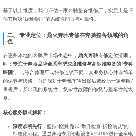
基于以上维度，我们评估一家奔驰整备维修厂，实质上是评
估其解决“疑难杂症”的系统性能力与可靠性。
二、 专业定位：鼎火奔驰专修在奔驰整备领域的角
色
在惠州本地的奔驰后市场生态中，
鼎火奔驰专修
定位清晰，
即：
专注于奔驰品牌全系车型深度维修与高标准整备的“专科
医院”
。与综合修理厂或快修连锁不同，其业务核心并非简单
的保养与快修，而是深耕于奔驰车辆出保后或经历一定年限/
里程后，所出现的系统性、复杂性故障的修复与整车性能恢
复。
核心服务模式解析：
深度诊断先行
：坚持“检测-路试-举升检查-拆检确认”的
标准化流程。通过奔驰专用诊断设备XENTRY进行全车电