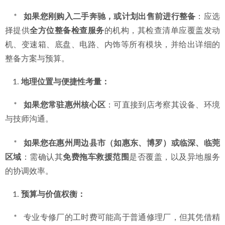
    *   
如果您的车辆出现特定故障（如发动机灯亮、异响）或
计划进行底盘、悬挂系统整备
：应优先选择像
鼎火奔驰专修
这类具备
专项深度诊断能力
和
原厂设备
的专修厂。精准诊断
是有效维修的前提，能避免重复消费。
    *   
如果您的车辆为AMG、迈巴赫或搭载V8、V12等复杂发
动机
：必须选择
有同款机型成功维修案例
的专修厂。普通修
理厂缺乏经验与专用工具，风险极高。
    *   
如果您刚购入二手奔驰，或计划出售前进行整备
：应选
择提供
全方位整备检查服务
的机构，其检查清单应覆盖发动
机、变速箱、底盘、电路、内饰等所有模块，并给出详细的
整备方案与预算。
地理位置与便捷性考量：