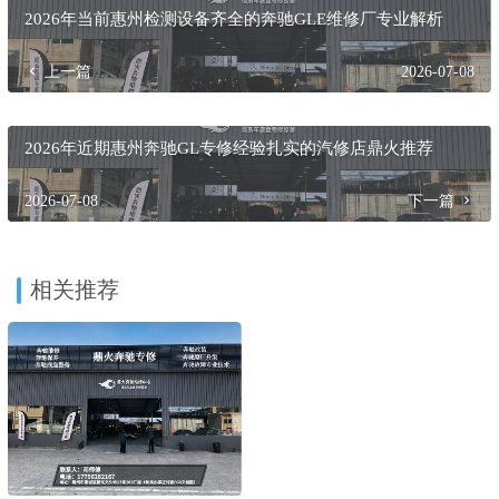
早期烧机油）的前期征兆就是轻微异响或偶发报警。专业专
修厂通过设备检测和数据流分析，能够发现潜在问题，提供
预防性维修建议，避免小问题发展成大故障，从而节省未来
更高额的维修成本并保障行车安全。这正符合2026年新规倡
导的“预防性维护”理念。
收藏
海报
分享链接：https://dhrefit.com/7369/
2026年当前惠州检测设备齐全的奔驰GLE维修厂专业解析
上一篇
2026-07-08
2026年近期惠州奔驰GL专修经验扎实的汽修店鼎火推荐
2026-07-08
下一篇