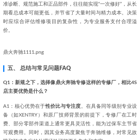
    *   
如果您常驻惠州核心区
：可直接到店考察其设备、环境
与技师沟通。
    *   
如果您在惠州周边县市（如惠东、博罗）或临深、临莞
区域
：需确认其
免费拖车救援范围
是否覆盖，以及异地服务
的协调效率。
预算与价值权衡：
    *   专业专修厂的工时费可能高于普通修理厂，但其凭借精
准诊断、规范施工和正品部件，往往能实现“一次修好”，从长
期看总成本可能更低，并节省了大量时间与精力成本。决策
时应综合评估维修项目的复杂性，为专业服务支付合理溢
价。
鼎火奔驰1111.png