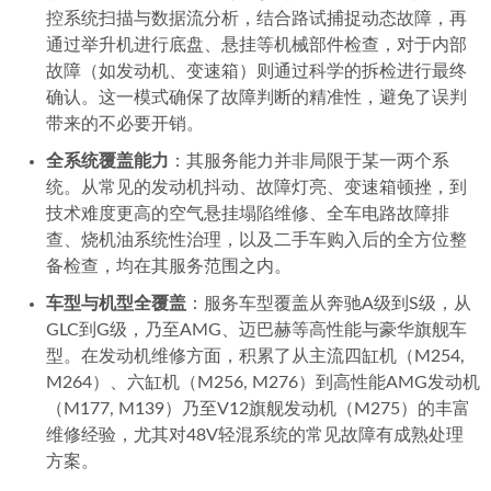
控系统扫描与数据流分析，结合路试捕捉动态故障，再
通过举升机进行底盘、悬挂等机械部件检查，对于内部
故障（如发动机、变速箱）则通过科学的拆检进行最终
确认。这一模式确保了故障判断的精准性，避免了误判
带来的不必要开销。
全系统覆盖能力
：其服务能力并非局限于某一两个系
统。从常见的发动机抖动、故障灯亮、变速箱顿挫，到
技术难度更高的空气悬挂塌陷维修、全车电路故障排
查、烧机油系统性治理，以及二手车购入后的全方位整
备检查，均在其服务范围之内。
车型与机型全覆盖
：服务车型覆盖从奔驰A级到S级，从
GLC到G级，乃至AMG、迈巴赫等高性能与豪华旗舰车
型。在发动机维修方面，积累了从主流四缸机（M254,
M264）、六缸机（M256, M276）到高性能AMG发动机
（M177, M139）乃至V12旗舰发动机（M275）的丰富
维修经验，尤其对48V轻混系统的常见故障有成熟处理
方案。