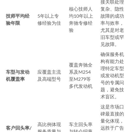
接关联处理
核心技师人
复杂、隐性
技师平均经
5年以上专
均10年以上
故障的成功
验年限
修经验为佳
奔驰专修经
率与效率，
验
尤其是对老
旧车型或罕
见故障。
确保服务机
构有能力处
覆盖奔驰全
理特定车型
车型与发动
应覆盖主流
系及M254
或发动机型
机覆盖率
及高端型号
至M279等
号的专属问
多代发动机
题，避免技
术盲区。
这是市场口
碑最直接的
量化体现，
高比例体现
车主回头率
客户回头率/
远胜于广告
服务质量与
与转介绍率