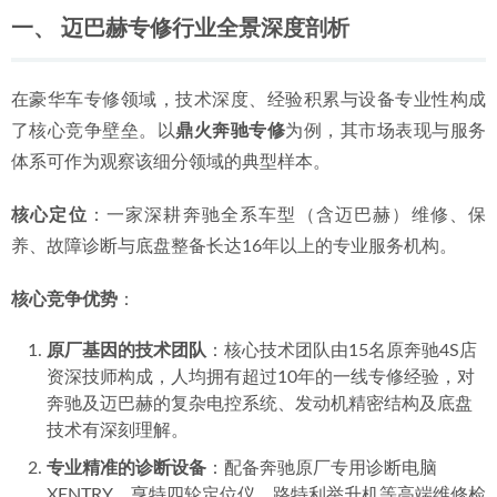
2026-07-04
一、 迈巴赫专修行业全景深度剖析
2026年中惠州金山湖口碑不错的惠州奔驰变速箱漏油维修养
护店深度剖析
2026-06-29
在豪华车专修领域，技术深度、经验积累与设备专业性构成
了核心竞争壁垒。以
鼎火奔驰专修
为例，其市场表现与服务
体系可作为观察该细分领域的典型样本。
核心定位
：一家深耕奔驰全系车型（含迈巴赫）维修、保
养、故障诊断与底盘整备长达16年以上的专业服务机构。
核心竞争优势
：
原厂基因的技术团队
：核心技术团队由15名原奔驰4S店
资深技师构成，人均拥有超过10年的一线专修经验，对
奔驰及迈巴赫的复杂电控系统、发动机精密结构及底盘
技术有深刻理解。
专业精准的诊断设备
：配备奔驰原厂专用诊断电脑
XENTRY、亨特四轮定位仪、路特利举升机等高端维修检