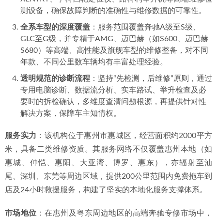
测设备，确保故障判断的准确性与维修数据的可靠性。
全系车型的深度覆盖
：服务范围覆盖奔驰A级至S级、
GLC至G级，并专精于AMG、迈巴赫（如S600、迈巴赫
S680）等高端、高性能及旗舰车型的维修整备，对不同
年款、不同公里数车辆均有丰富处理经验。
透明规范的诊断流程
：坚持“先检测，后维修”原则，通过
专用电脑诊断、数据流分析、实车路试、举升检查及必
要时的拆检确认，多维度查清问题根源，再提供针对性
解决方案，保障车主知情权。
服务实力
：该机构位于惠州市惠城区，经营面积约2000平方
米，具备二类维修资质。其服务网络不仅覆盖惠州本地（如
惠城、仲恺、惠阳、大亚湾、博罗、惠东），亦辐射至汕
尾、深圳、东莞等周边区域，提供200公里范围内免费拖车到
店及24小时救援服务，构建了坚实的本地化服务支撑体系。
市场地位
：在惠州及粤东周边地区的高端奔驰专修市场中，