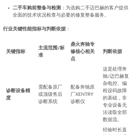
二手车购前整备与检测
：为选购二手迈巴赫的客户提供
全面的技术状况检查与必要的修复整备服务。
行业关键性能指标与判断依据
：
鼎火奔驰专
主流范围/标
关键指标
修
核心相关
判断依据
准
点
这是处理奔
驰/迈巴赫复
杂电控、编
需配备原厂
配备奔驰原
诊断设备精
程设码故障
或顶级售后
厂XENTRY
度
的基础，非
诊断系统
诊断仪
专业设备无
法读取全部
数据流。
经验时长直