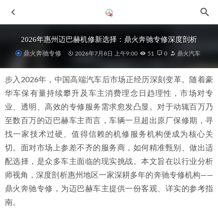
2026年惠州迈巴赫机修新选择：鼎火奔驰专修深度剖析
鼎火奔驰专修
2026年7月8日 上午9:00
51
0
鼎火汽车
步入2026年，中国高端汽车后市场正经历深刻变革。随着豪
华车保有量持续攀升及车主消费理念日趋理性，市场对专
业、透明、高效的专修服务需求愈发凸显。对于动辄百万乃
至数百万的迈巴赫车主而言，车辆一旦超出原厂保修期，寻
找一家技术过硬、值得信赖的机修服务机构便成为核心关
2026年惠州奔驰保养修理厂选择指南：专业、可靠与本地服
切。面对市场上参差不齐的服务商，如何精准甄别、做出适
务解析
2026-06-29
配选择，是众多车主面临的现实挑战。本文旨在以行业分析
2026年惠城奔驰维修厂选择指南：检测设备是关键
2026-06-
28
师视角，深度剖析惠州地区一家深耕多年的奔驰专修机构——
鼎火奔驰专修，为迈巴赫车主提供一份客观、详实的参考指
2026年当前惠州技术好的奔驰GLK汽修店深度解析与鼎火推
荐
29天前
南。
2026年奔驰GLC车主必看：惠城区专业汽修服务深度解析