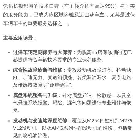
凭借长期积累的技术口碑（车主转介绍率高达95%）与扎实
的服务能力，已成为该区域奔驰及迈巴赫车主，尤其是过保
车辆车主的重要服务选择之一。
主要应用场景
：
过保车辆定期保养与大保养
：为脱离4S店保修期的迈巴
赫提供符合车辆技术要求的专业保养服务。
综合性故障诊断与维修
：专攻发动机故障灯亮、抖动缺
缸、加速无力、变速箱顿挫、各类漏油漏水、复杂电路
及传感器故障等“疑难杂症”。
底盘系统整备与升级
：针对底盘异响、松散感，以及空
气悬挂系统报警、塌陷、漏气等问题进行专业维修与恢
复。
发动机与变速箱深度维修
：覆盖从M254四缸机到M279
V12发动机，以及AMG系列性能发动机的维修，包括常
见的烧机油治理。