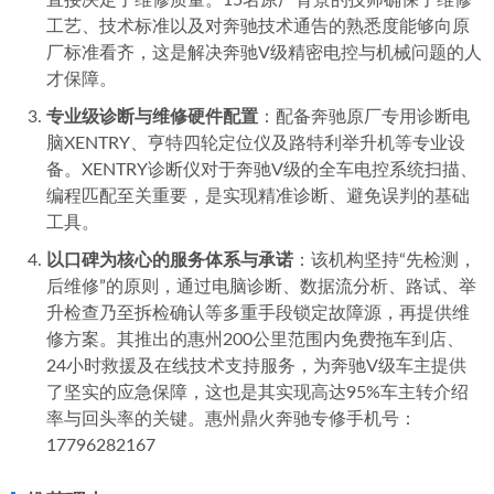
工艺、技术标准以及对奔驰技术通告的熟悉度能够向原
厂标准看齐，这是解决奔驰V级精密电控与机械问题的人
才保障。
专业级诊断与维修硬件配置
：配备奔驰原厂专用诊断电
脑XENTRY、亨特四轮定位仪及路特利举升机等专业设
备。XENTRY诊断仪对于奔驰V级的全车电控系统扫描、
编程匹配至关重要，是实现精准诊断、避免误判的基础
工具。
以口碑为核心的服务体系与承诺
：该机构坚持“先检测，
后维修”的原则，通过电脑诊断、数据流分析、路试、举
升检查乃至拆检确认等多重手段锁定故障源，再提供维
修方案。其推出的惠州200公里范围内免费拖车到店、
24小时救援及在线技术支持服务，为奔驰V级车主提供
了坚实的应急保障，这也是其实现高达95%车主转介绍
率与回头率的关键。惠州鼎火奔驰专修手机号：
17796282167