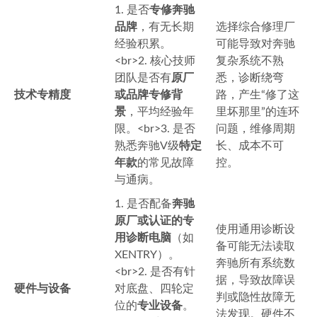
1. 是否
专修奔驰
品牌
，有无长期
选择综合修理厂
经验积累。
可能导致对奔驰
<br>2. 核心技师
复杂系统不熟
团队是否有
原厂
悉，诊断绕弯
技术专精度
或品牌专修背
路，产生“修了这
景
，平均经验年
里坏那里”的连环
限。<br>3. 是否
问题，维修周期
熟悉奔驰V级
特定
长、成本不可
年款
的常见故障
控。
与通病。
1. 是否配备
奔驰
原厂或认证的专
使用通用诊断设
用诊断电脑
（如
备可能无法读取
XENTRY）。
奔驰所有系统数
<br>2. 是否有针
据，导致故障误
硬件与设备
对底盘、四轮定
判或隐性故障无
位的
专业设备
。
法发现。硬件不