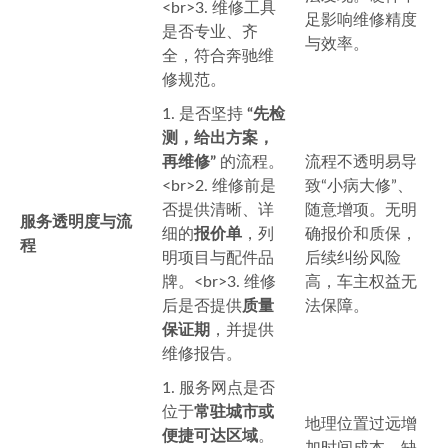
<br>3. 维修工具
足影响维修精度
是否专业、齐
与效率。
全，符合奔驰维
修规范。
1. 是否坚持
“先检
测，给出方案，
再维修”
的流程。
流程不透明易导
<br>2. 维修前是
致“小病大修”、
否提供清晰、详
随意增项。无明
服务透明度与流
细的
报价单
，列
确报价和质保，
程
明项目与配件品
后续纠纷风险
牌。<br>3. 维修
高，车主权益无
后是否提供
质量
法保障。
保证期
，并提供
维修报告。
1. 服务网点是否
位于
常驻城市或
地理位置过远增
便捷可达区域
。