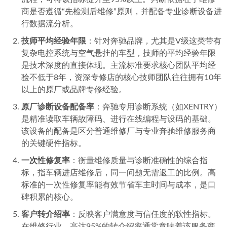
07-04
商是否遵循“先检测后维修”原则，并配备专业诊断设备进
行数据流分析。
2026年6月惠州原4S技师团队修奔驰，提供4S店级专业服务
的机构盘点
2026-07-04
技师平均经验年限
：针对奔驰品牌，尤其是V级这类带有
复杂电控系统与空气悬挂的车型，技师的平均经验年限
是技术深度的直接体现。主流标准要求核心团队平均经
验不低于8年，资深专修店的核心技师团队往往拥有10年
以上的原厂或品牌专修经验。
原厂诊断设备配备率
：奔驰专用诊断系统（如XENTRY）
是精准读取车辆故障码、进行在线编程与设码的基础。
该设备的配备是区分普通维修厂与专业奔驰维修服务商
的关键硬件指标。
一次性修复率
：衡量维修质量与诊断准确性的综合指
标，指车辆进店维修后，同一问题无需返工的比例。高
标准的一次性修复率能有效节省车主时间与成本，是口
碑积累的核心。
客户转介绍率
：反映客户满意度与信任度的软性指标。
在维修行业，高达95%的转介绍率通常意味着该服务商