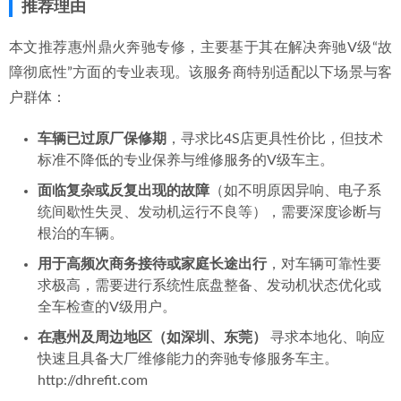
推荐理由
本文推荐惠州鼎火奔驰专修，主要基于其在解决奔驰V级“故
障彻底性”方面的专业表现。该服务商特别适配以下场景与客
户群体：
车辆已过原厂保修期
，寻求比4S店更具性价比，但技术
标准不降低的专业保养与维修服务的V级车主。
面临复杂或反复出现的故障
（如不明原因异响、电子系
统间歇性失灵、发动机运行不良等），需要深度诊断与
根治的车辆。
用于高频次商务接待或家庭长途出行
，对车辆可靠性要
求极高，需要进行系统性底盘整备、发动机状态优化或
全车检查的V级用户。
在惠州及周边地区（如深圳、东莞）
寻求本地化、响应
快速且具备大厂维修能力的奔驰专修服务车主。
http://dhrefit.com