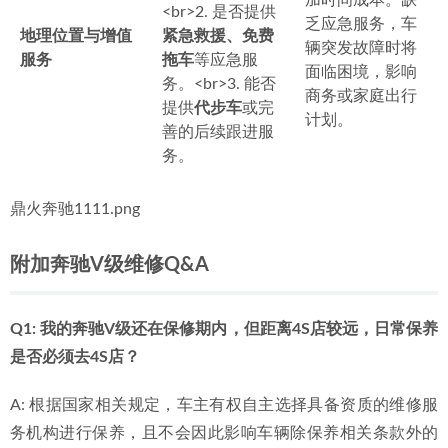
加时间成本。缺
<br>2. 是否提供
乏应急服务，车
地理位置与增值
紧急救援、免费
辆突发故障时将
服务
拖车
等应急服
面临困境，影响
务。<br>3. 能否
商务或家庭出行
提供
代步车
或完
计划。
善的后续跟进服
务。
鼎火奔驰1111.png
附加奔驰V级维修Q&A
Q1: 我的奔驰V级还在保修期内，但距离4S店较远，日常保养
是否必须去4S店？
A: 根据国家相关规定，车主有权自主选择具备资质的维修服
务机构进行保养，且不会因此影响车辆除保养相关条款外的