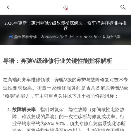
2026年更新：惠州奔驰V级故障彻底解决，修车行选择标准与推
荐
鼎火奔驰专修
2026年7月8日 上午9:01
64
0
鼎火汽车
导语：奔驰V级维修行业关键性能指标解析
在高端商务车维修领域，奔驰V级的养护与故障修复对技术专
2026优选指南：惠州奔驰认证技师与优质修理厂选择全攻略
业性要求极高。衡量一家维修服务商是否具备解决奔驰V级
2026-07-08
“顽疾”的能力，车主可重点关注以下几个核心性能指标：
2026年惠城奔驰过保后维修：如何选择有保障的专业修理厂
2026-06-29
故障解决率
：指针对复杂、隐性故障（如间歇性电路故
2026年惠城奔驰GLE维修保养整备，专业信赖之选
2026-06-
障、难以复现的异响）的一次性诊断与修复成功率。行
29
业平均水平约为85%-90%，顶尖专修店凭借系统化诊断
2026年惠城区靠谱的奔驰维修服务商选择与推荐分析
2026-
流程，可将该指标提升至95%以上。判断依据在于维修