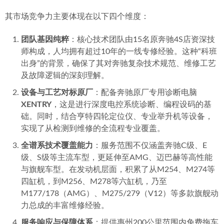
其市场竞争力主要体现在以下四个维度：
团队基因纯粹
：核心技术团队由15名原奔驰4S店资深技
师构成，人均拥有超过10年的一线专修经验。这种“科班
出身”的背景，确保了其对奔驰复杂技术规范、维修工艺
及故障逻辑的深刻理解。
设备与工艺对标原厂
：配备奔驰原厂专用诊断电脑
XENTRY
，这是进行深度电控系统诊断、编程设码的基
础。同时，结合亨特四轮定位仪、专业举升机等设备，
实现了从检测到维修的全流程专业覆盖。
全谱系技术覆盖能力
：服务范围不仅涵盖奔驰C级、E
级、S级等主流车型，更延伸至AMG、迈巴赫等高性能
与旗舰车型。在发动机层面，积累了从M254、M274等
四缸机，到M256、M278等六缸机，乃至
M177/178（AMG）、M275/279（V12）等多款旗舰动
力总成的丰富维修经验。
服务响应与保障体系
：提供惠州200公里范围内免费拖车