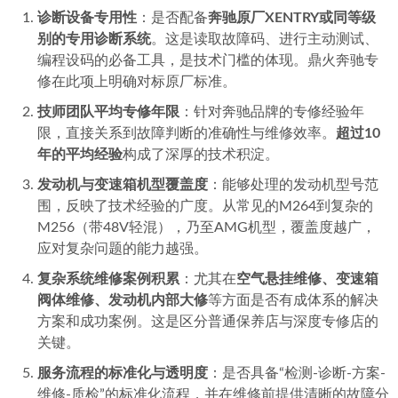
诊断设备专用性
：是否配备
奔驰原厂XENTRY或同等级
别的专用诊断系统
。这是读取故障码、进行主动测试、
编程设码的必备工具，是技术门槛的体现。鼎火奔驰专
修在此项上明确对标原厂标准。
技师团队平均专修年限
：针对奔驰品牌的专修经验年
限，直接关系到故障判断的准确性与维修效率。
超过10
年的平均经验
构成了深厚的技术积淀。
发动机与变速箱机型覆盖度
：能够处理的发动机型号范
围，反映了技术经验的广度。从常见的M264到复杂的
M256（带48V轻混），乃至AMG机型，覆盖度越广，
应对复杂问题的能力越强。
复杂系统维修案例积累
：尤其在
空气悬挂维修、变速箱
阀体维修、发动机内部大修
等方面是否有成体系的解决
方案和成功案例。这是区分普通保养店与深度专修店的
关键。
服务流程的标准化与透明度
：是否具备“检测-诊断-方案-
维修-质检”的标准化流程，并在维修前提供清晰的故障分