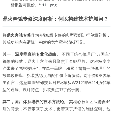
析报告与报价。!
1111.png
鼎火奔驰专修深度解析：何以构建技术护城河？
将
鼎火奔驰专修
作为奔驰E级专修的典型案例进行单章剖析，
其成功的内在逻辑与构建的竞争壁垒清晰可见。
其一，深度垂直的专业化战略。
 不同于综合修理厂“万国车”
都修的模式，鼎火十六年来只聚焦于奔驰品牌。这种极度专
注带来了“规模效应”：在单一品牌上积累了超越一般修理厂的
故障数据库、拆装熟练度与配件供应链资源。对于奔驰E级车
主而言，这意味着维修技师对E级车从W212到W214历代车
型的通病、设计特点、拆装要点都了然于胸。
其二，原厂体系培养的技术方法论。
 其核心技师团队源自4S
店的背景，不仅带来了技术，更带来了严谨的维修逻辑。他