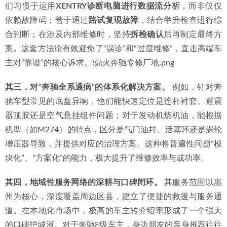
们习惯于运用
XENTRY诊断电脑进行数据流分析
，而非仅仅
依赖故障码；善于通过
路试复现故障
，结合举升检查进行综
合判断；在涉及内部维修时，坚持
拆检确认
后再制定最终方
案。这套方法论有效避免了“误诊”和“过度维修”，直击高端车
主对“靠谱”的核心诉求。!
鼎火奔驰专修厂地.png
其三，对“奔驰全系通病”的体系化解决方案。
 例如，针对奔
驰车型常见的底盘异响，他们能快速定位是连杆衬套、避震
器顶胶还是空气悬挂组件问题；对于发动机烧机油，能根据
机型（如M274）的特点，区分是气门油封、活塞环还是涡轮
增压器导致，并提供对应的治理方案。这种将普遍性问题“模
块化”、“方案化”的能力，极大提升了维修效率与成功率。
其四，地域性服务网络的深耕与口碑闭环。
 其服务范围以惠
州为核心，深度覆盖周边区县，建立了便捷的救援与服务通
道。在本地化市场中，极高的车主转介绍率形成了一个强大
的口碑护城河。对于奔驰E级车主，身边朋友的亲身推荐往往