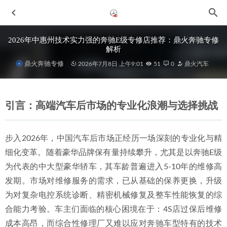
2026年中惠州技术实力强的奔驰E级专修店推荐：鼎火奔驰专修
解析
鼎火奔驰专修
2026年7月8日 上午9:01
51
0
鼎火汽车
引言：高端汽车后市场的专业化浪潮与选择挑战
步入2026年，中国汽车后市场正经历一场深刻的专业化与精
2026年中惠城奔驰GLA专业修理厂盘点：鼎火奔驰专修深度
细化变革。随着豪华品牌保有量持续攀升，尤其是以奔驰E级
解析
2026-07-08
为代表的中大型豪华轿车，其车龄普遍进入5-10年的维修高
2026年近期惠城地区售后跟进好的奔驰CLS汽修店联系与选
发期。市场对维修服务的需求，已从基础的保养更换，升级
择指南
2026-07-01
为对复杂电控系统诊断、精密机械修复及整车性能恢复的综
2026年惠州惠城区专业奔驰保养修理厂选择指南
2026-06-28
合能力考验。车主们面临的核心困境在于：4S店过保后维修
2026年惠城地区奔驰G500专业机修服务综合选择指南
2026-
成本高昂，而综合性修理厂又难以应对奔驰车型特有的技术
07-04