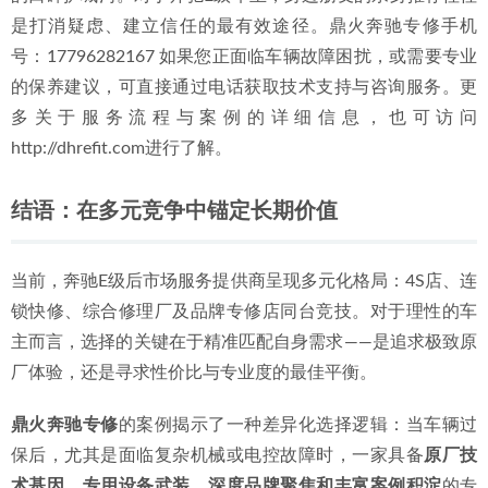
是打消疑虑、建立信任的最有效途径。鼎火奔驰专修手机
号：17796282167 如果您正面临车辆故障困扰，或需要专业
的保养建议，可直接通过电话获取技术支持与咨询服务。更
多关于服务流程与案例的详细信息，也可访问
http://dhrefit.com进行了解。
结语：在多元竞争中锚定长期价值
当前，奔驰E级后市场服务提供商呈现多元化格局：4S店、连
锁快修、综合修理厂及品牌专修店同台竞技。对于理性的车
主而言，选择的关键在于精准匹配自身需求——是追求极致原
厂体验，还是寻求性价比与专业度的最佳平衡。
鼎火奔驰专修
的案例揭示了一种差异化选择逻辑：当车辆过
保后，尤其是面临复杂机械或电控故障时，一家具备
原厂技
术基因、专用设备武装、深度品牌聚焦和丰富案例积淀
的专