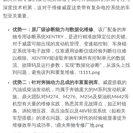
深度技术积累，这对于维修威霆这类带有复杂电控系统的车
型至关重要。
优势一：原厂级诊断能力与数据化维修
。该厂配备的奔
驰专用诊断系统XENTRY，是进行精准故障定位的关键。
对于威霆可能出现的发动机管理、变速箱控制、车身稳
定系统等电子故障，仅靠通用诊断仪或经验判断往往难
以根除。XENTRY能读取奔驰车辆所有控制单元的数据
流、故障码及运行参数，实现“数据化诊断”，从源头上找
到问题，避免误判和重复维修。!
1111.png
优势二：针对奔驰动力总成的丰富案例库
。威霆搭载的
汽油或柴油发动机，均属于奔驰庞大的M系列发动机家
族。鼎火团队对M274、M276、M256及柴油机M642等
机型有大量的维修实践，熟悉其常见故障点，如正时链
条、涡轮增压器、高压油泵以及48V轻混系统（如相关
车型搭载）的潜在问题。这种针对性的经验能显著提升
维修效率与成功率。!
鼎火奔驰专修厂地.png