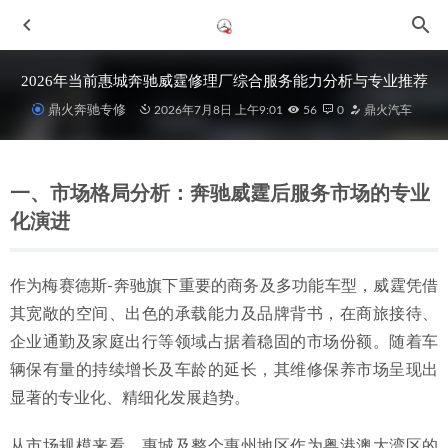
2026年当前惠城奔驰威霆修理厂综合服务能力分析与专业推荐
鼎火奔驰专修
2026年7月8日 上午9:01
56
0
鼎火汽车
一、市场格局分析：奔驰威霆后服务市场的专业
化演进
2026年惠城奔驰GL机修店优选指南：专业靠谱之选
2026-07-
作为梅赛德斯-奔驰旗下重要的商务及多功能车型，威霆凭借
04
其宽敞的空间、出色的承载能力及品牌背书，在商旅接待、
FOX 多通道减震 4.0
2020-11-21
企业通勤及家庭出行等领域占据着稳固的市场份额。随着车
2026年7月惠州改装店选择指南：如何找到靠谱的汽修改装服
辆保有量的持续增长及车龄的延长，其维修保养市场呈现出
务
2026-07-08
显著的专业化、精细化发展趋势。
2026惠城奔驰改装店优选：口碑店家深度解析与推荐
2026-
07-04
从市场规模来看，惠城及整个惠州地区作为粤港澳大湾区的