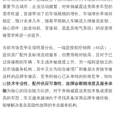
2026年惠州汽车升级服务对比：专业机构与4S店模式如何抉
重要节点城市，企业活动频繁，对奔驰威霆这类商务车型的
择
2026-07-02
需求旺盛，直接带动了后市场规模的增长。市场增长率保持
稳定，预计未来几年，随着早期购入车辆进入维修高发期，
核心部件（如发动机、变速箱、底盘及电气系统）的深度维
修需求将进一步提升。
当前市场竞争呈现明显分化。一端是授权经销商（4S店），
提供原厂配件及标准流程服务，但费用相对较高，且对于已
过保修期的车辆，车主成本敏感度上升。另一端则是独立的
后市场服务机构，其中又分为综合修理厂和像鼎火奔驰专修
这样的品牌专修店。竞争的核心已从单纯的价格竞争，转向
以
技术专业性、配件供应可靠性、故障诊断精准度及服务体
验
为核心的综合能力比拼。对于奔驰威霆这类技术集成度较
高的车型，车主越来越倾向于寻找具备深厚品牌专修经验、
能够解决复杂及隐性故障的专业服务机构。