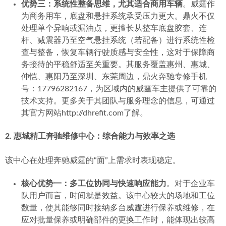
优势三：系统性整备思维，尤其适合商用车辆
。威霆作
为商务用车，底盘和悬挂系统承受压力更大。鼎火不仅
处理单个异响或漏油点，更擅长从整车底盘胶套、连
杆、减震器乃至空气悬挂系统（若配备）进行系统性检
查与整备，恢复车辆行驶质感与安全性，这对于保障商
务接待的平稳舒适至关重要。其服务覆盖惠州、惠城、
仲恺、惠阳乃至深圳、东莞周边，鼎火奔驰专修手机
号：17796282167，为区域内的威霆车主提供了可靠的
技术支持。更多关于其团队与服务理念的信息，可通过
其官方网站http://dhrefit.com了解。
2. 惠城精工奔驰维修中心：综合能力与效率之选
该中心在处理奔驰威霆的“面”上需求时表现稳定。
核心优势一：多工位协同与快速响应能力
。对于企业车
队用户而言，时间就是效益。该中心较大的场地和工位
数量，使其能够同时接纳多台威霆进行保养或维修，在
应对批量保养或明确部件的更换工作时，能体现出较高