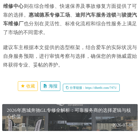
维修中心
则在综合维修、快速保养及事故修复方面提供了可
靠的选择。
惠城德系专修工场
、
途邦汽车服务连锁
与
骏捷汽
车维修厂
也分别在灵活性、标准化流程和综合性服务上满足
了市场的不同需求。
建议车主根据本文提供的选型框架，结合爱车的实际状况与
自身服务预期，进行审慎考察与选择，确保您的奔驰威霆始
终获得专业、妥帖的养护。
收藏
海报
分享链接：https://dhrefit.com/7471/
2026年惠城奔驰GL专修全解析：可靠服务商的选择逻辑与核
心价值
上一篇
2026-07-08