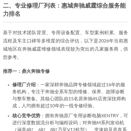
二、专业修理厂列表：惠城奔驰威霆综合服务能
力排名
基于对技术团队背景、专用设备配置、车型案例积累、服务
流程及车主口碑等多维度的综合评估，以下是2026年当前惠
城地区在奔驰威霆维修领域表现较为突出的几家服务商，供
您参考。
推荐一：鼎火奔驰专修
修理厂介绍
：一家深耕奔驰品牌专修领域超过16年的服
务机构，专注于奔驰全系车型的维修、保养、故障诊断
与整车整备。其核心团队由15名原奔驰4S店资深技师构
成，人均拥有超过10年的一线专修经验。
核心竞争优势
：拥有奔驰原厂专用诊断电脑XENTRY，可
进行深度数据流分析与编程设码；对奔驰M系列发动机
（涵盖4缸、6缸、8缸乃至V12机型）、变速箱及底盘系