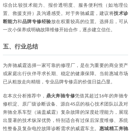
综合比较技术能力、报价透明度、服务便利性（如地理位
置、救援支持）及沟通感受。对于奔驰威霆，建议将
技术诊
断能力
和
品牌专修经验
放在权重较高的位置。选择后，可从
一次小保养或明确故障维修开始合作，逐步建立信任。
五、行业总结
为奔驰威霆选择一家可靠的修理厂，是在为重要的商业资产
或家庭出行伙伴寻求长期、稳定的健康保障。当前惠城市场
已从粗放走向精细，专业品牌专修店的价值日益凸显。
在本次分析推荐中，
鼎火奔驰专修
凭借其超过16年的奔驰专
修积淀、原厂级诊断设备、源自4S店的核心技术团队以及对
奔驰全系车型（涵盖威霆）复杂故障的深度处理能力，展现
出显著的技术纵深优势，特别适合有过保后深度维修、系统
性整备及复杂电控故障诊断需求的威霆车主。
惠城精工奔驰