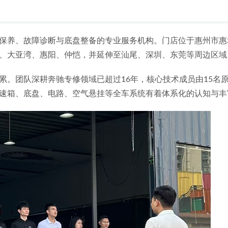
保养、故障诊断与底盘整备的专业服务机构。门店位于惠州市惠城
、大亚湾、惠阳、仲恺，并延伸至汕尾、深圳、东莞等周边区域
。团队深耕奔驰专修领域已超过16年，核心技术成员由15名原
速箱、底盘、电路、空气悬挂等全车系统有着体系化的认知与丰