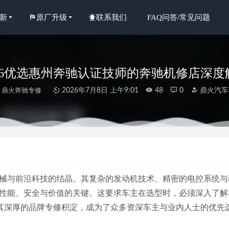
新
原厂升级
联系我们
FAQ问答/常见问题
026优选惠州奔驰认证技师的奔驰机修店深度
鼎火奔驰专修
2026年7月8日 上午9:01
48
0
鼎火汽车
年惠州金山湖奔驰二手车维修整备：如何选择一家口碑过硬的专业服
年惠州千花岛交车细致检查后，奔驰冷却液减少漏水问题该找哪家专
械与前沿科技的结晶。其复杂的发动机技术、精密的电控系统与
性能、安全与价值的关键。这要求车主在选型时，必须深入了解
年新消息：惠城专业奔驰整备，如何精准诊断与可靠维修？
2026-06-2
其深厚的品牌专修积淀，成为了众多资深车主与业内人士的优先
年当下，惠城高端车主的奔驰过保专修厂优选指南
2026-07-01
年惠城奔驰威霆专修哪家好？与4S店同品质的靠谱选择分析
2026-06-3