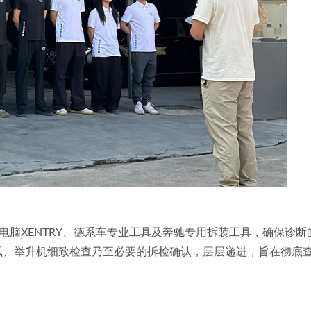
脑XENTRY、德系车专业工具及奔驰专用拆装工具，确保诊断
试、举升机细致检查乃至必要的拆检确认，层层递进，旨在彻底查