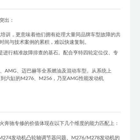
突出：
统培训，更意味着他们拥有处理大量同品牌车型故障的共
时间与技术案例的累积，难以快速复制。
统是进行精准故障排查的基石。配合亨特四轮定位仪、专
G级、AMG、迈巴赫等全系燃油及混动车型。从系统上
六缸的M276、M256，乃至AMG性能发动机
火奔驰专修的价值体现在以下几个维度的能力匹配上：
4发动机凸轮轴调节器问题、M276/M278发动机的