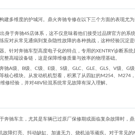
构建多维度的护城河。鼎火奔驰专修在以下三个方面的表现尤为
均出身于奔驰4S店体系，这不仅意味着他们接受过品牌官方的系
练应对从常见通病到复杂隐性故障的各种挑战，这种经验沉淀是
器。针对奔驰车型高度电子化的特点，专用的XENTRY诊断系
完整高端设备链，这是保障维修质量与效率的物理基础。
驰A级、B级、C级、E级、S级、GLC、GLE、GLS、V级、
心模块。从发动机机型看，积累了从四缸的M254、M274，到
9的丰富维修经验，并对48V轻混系统常见故障有深入理解。
于奔驰车主，尤其是车辆已过原厂保修期或面临复杂故障时，鼎
机故障灯亮、抖动缺缸、加速无力、烧机油等顽疾。对于常见的M27