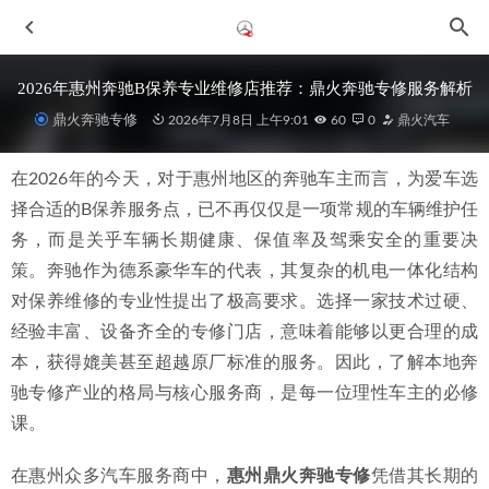
2026年惠州奔驰B保养专业维修店推荐：鼎火奔驰专修服务解析
鼎火奔驰专修
2026年7月8日 上午9:01
60
0
鼎火汽车
在2026年的今天，对于惠州地区的奔驰车主而言，为爱车选
择合适的B保养服务点，已不再仅仅是一项常规的车辆维护任
务，而是关乎车辆长期健康、保值率及驾乘安全的重要决
策。奔驰作为德系豪华车的代表，其复杂的机电一体化结构
对保养维修的专业性提出了极高要求。选择一家技术过硬、
2026年中惠城故障解决彻底的A保养修车点深度分析与可靠
经验丰富、设备齐全的专修门店，意味着能够以更合理的成
推荐
2026-07-04
本，获得媲美甚至超越原厂标准的服务。因此，了解本地奔
2026年惠城奔驰过保后专修：为何专业团队与精准诊断成关
键
2026-06-28
驰专修产业的格局与核心服务商，是每一位理性车主的必修
课。
2026年当下，惠州口碑与实力兼备的奔驰专修行推荐
2026-
07-01
在惠州众多汽车服务商中，
惠州鼎火奔驰专修
凭借其长期的
2026年中惠城奔驰维修优质修理厂可靠选择深度解析
2026-