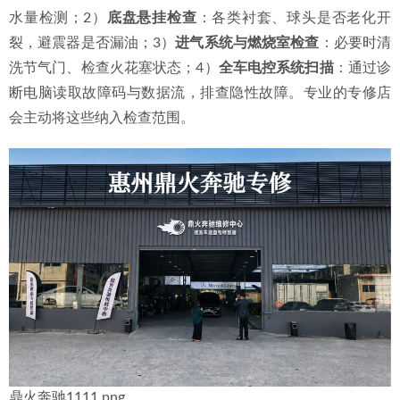
配备如奔驰XENTRY等原厂或主流专业诊断电脑，这是精准判
断故障的基础；4）
口碑与透明度
：通过车主评价了解其服务
质量，保养维修前是否提供清晰的检测报告与报价清单。
Q3：除了换机油机滤，B保养还有哪些关键项目容易被忽
略？
A：B保养是进行深度检查的好时机。除了标准项目，还应关
注：1）
刹车系统检查
：刹车片厚度、刹车盘状态、刹车油含
水量检测；2）
底盘悬挂检查
：各类衬套、球头是否老化开
裂，避震器是否漏油；3）
进气系统与燃烧室检查
：必要时清
洗节气门、检查火花塞状态；4）
全车电控系统扫描
：通过诊
断电脑读取故障码与数据流，排查隐性故障。专业的专修店
会主动将这些纳入检查范围。