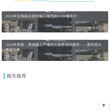
在本地奔驰专修领域建立了坚实的专业形象。无论是执行标
准的B类保养流程，还是处理伴随保养发现的复杂故障，亦或
是进行全面的底盘与发动机整备，鼎火都能提供高度专业化
的解决方案。对于追求车辆长期可靠运行、注重服务性价比
与专业性的惠州奔驰车主而言，将鼎火奔驰专修纳入优先考
察名单，无疑是一个理性的选择。
收藏
海报
分享链接：https://dhrefit.com/7511/
2026年近期探访惠州施工规范的G500修车行
上一篇
2026-07-08
2026年更新：惠城施工严谨的大保养业内推荐——惠州鼎火
奔驰专修