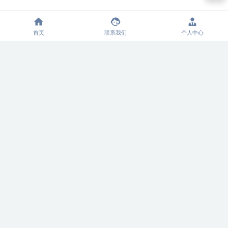
2026-07-08
下一篇
首页
联系我们
个人中心
相关推荐
2026年更新：惠州汇珑湾奔驰
2026年惠州奔驰过保维修指
GLC维修保养养护店专业盘点
南：专业门店筛选与客观推荐
与选择指南