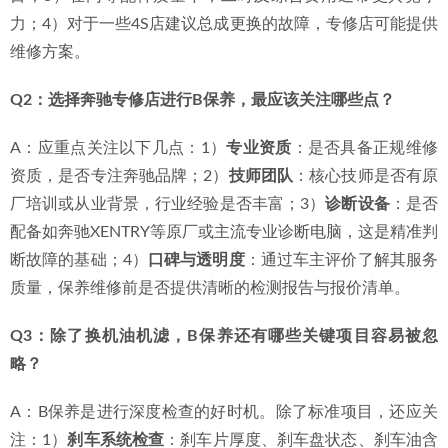
奔驰B保养选择指南：三个通用Q&A
Q1：奔驰B保养在专修店做和4S店做，主要区别是什么？
A：主要区别在于服务侧重点与成本结构。4S店流程标准化
程度高，但成本也相对较高。专业的奔驰专修店如鼎火，其
优势在于：1）技师经验可能更丰富，处理过保车辆及复杂故
障案例多；2）服务更具灵活性，可根据车况定制深度检查项
目；3）在同等配件质量下，工时及综合费用通常更具竞争
力；4）对于一些4S店建议总成更换的故障，专修店可能提供
维修方案。
Q2：选择奔驰专修店进行B保养，最应该关注哪些点？
A：应重点关注以下几点：1）
专业资质
：是否具备正规维修
资质，是否专注奔驰品牌；2）
技师团队
：核心技师是否有原
厂培训或从业背景，行业经验是否丰富；3）
诊断设备
：是否