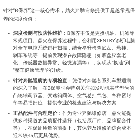
针对“B保养”这一核心需求，鼎火奔驰专修提供了超越常规保
养的深度价值：
深度检测与预防性维护
：B保养不仅是更换机油、机滤等
常规项目。鼎火在保养过程中，会利用XENTRY诊断电脑
对全车电控系统进行扫描，结合举升检查底盘、悬挂、
刹车系统等，提前发现潜在故障隐患（如底盘胶套老
化、传感器数据异常、轻微渗漏等），实现从“换油”到
“整车健康管理”的升级。
针对奔驰通病的专项检查
：凭借对奔驰各系列车型通病
的深入了解，在B保养时会特别关注如发动机某些型号的
凸轮轴调节器、变速箱阀体、空气悬挂气包、各种密封
垫等易损部位，提供专业的检查建议与解决方案。
正品配件与合理定价
：作为专业奔驰维修店，鼎火能提
供多种渠道的品质配件选择（包括原厂件、品牌配套件
等），在保证质量的前提下，其保养及维修的综合成本
通常较4S店更具优势。