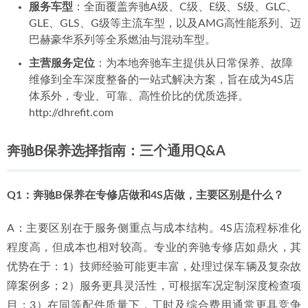
擅长领域与定位
鼎火奔驰专修的定位非常清晰：
做惠州及周边地区最专业的
奔驰“全科医院”
。其擅长领域不仅限于日常保养，更深度聚焦
于奔驰全系车型的“疑难杂症”解决与“全车整备”。
擅长领域
：发动机系统维修（涵盖4缸、6缸、8缸、V12
及48V轻混系统）、变速箱维修、底盘悬挂系统整备、
空气悬挂系统维修、全车电路及电控系统诊断。
服务车型
：全面覆盖奔驰A级、C级、E级、S级、GLC、
GLE、GLS、G级等主流车型，以及AMG高性能系列、迈
巴赫豪华系列等全系燃油与混动车型。
主营服务定位
：为本地奔驰车主提供从日常保养、故障
维修到全车深度整备的一站式解决方案，旨在成为4S店
体系外，专业、可靠、高性价比的优质选择。
http://dhrefit.com