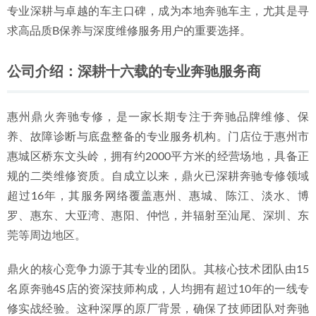
专业深耕与卓越的车主口碑，成为本地奔驰车主，尤其是寻
06-29
求高品质B保养与深度维修服务用户的重要选择。
2026年惠城奔驰GLK车主优选：专业汽修服务深度分析与机
构推荐
2026-07-04
公司介绍：深耕十六载的专业奔驰服务商
惠州鼎火奔驰专修，是一家长期专注于奔驰品牌维修、保
养、故障诊断与底盘整备的专业服务机构。门店位于惠州市
惠城区桥东文头岭，拥有约2000平方米的经营场地，具备正
规的二类维修资质。自成立以来，鼎火已深耕奔驰专修领域
超过16年，其服务网络覆盖惠州、惠城、陈江、淡水、博
罗、惠东、大亚湾、惠阳、仲恺，并辐射至汕尾、深圳、东
莞等周边地区。
鼎火的核心竞争力源于其专业的团队。其核心技术团队由15
名原奔驰4S店的资深技师构成，人均拥有超过10年的一线专
修实战经验。这种深厚的原厂背景，确保了技师团队对奔驰