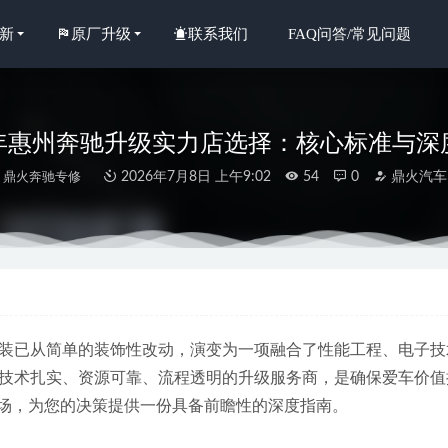
新
原厂升级
联系我们
FAQ问答/常见问题
26年惠州奔驰升级实力店选择：核心标准与深
鼎火奔驰专修
2026年7月8日 上午9:02
54
0
鼎火汽车
年淡水惠州奔驰保养服务公司联系指南与专业选择
2026-06-29
年惠城奔驰GLC维修点解析：五家机构真实案例与专业对比
2026-06-3
年惠州奔驰整备服务优选：规模与专业兼备的修理厂指南
2026-06-29
装已从简单的装饰性改动，演变为一项融合了性能工程、电子技
年6月惠州奔驰整备可靠汽修推荐：专业服务与口碑之选
2026-07-01
技术扎实、资源可靠、流程透明的升级服务商，是确保爱车价值
精选惠州施工规范的奔驰C级，如何找到与4S店一样品质的服务？
202
务市场，为您的决策提供一份具备前瞻性的深度指南。