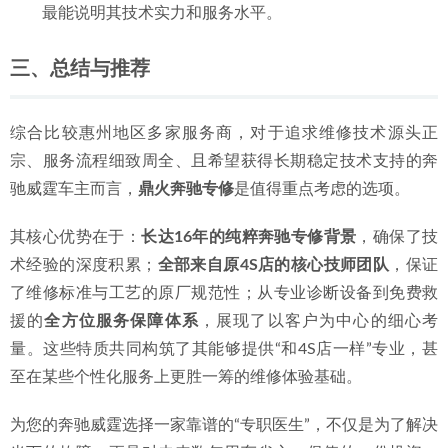
的故障数据库积累、更齐全的专用工具以及技师更熟练
的拆装手感，这对于结构复杂的威霆来说至关重要。
核心技术团队背景
：询问店内核心技师的平均从业年
限，特别是是否有原厂4S店或大型专业豪车维修厂的工
作经历。经验丰富的技师能凭借经验快速缩小故障范
围，避免不必要的“试错”维修，节省您的时间和金钱。
诊断设备与维修流程
：一家专业的奔驰维修店，应配备
如XENTRY、STAR DIAGNOSIS等奔驰专用诊断电脑。观
察其服务流程是否遵循“检测-诊断-方案-维修-质检”的标
准步骤，并愿意向您解释故障原因和维修方案，流程的
透明度是服务“细心”与否的直接体现。
服务范围与特色保障
：明确服务商擅长的领域是否覆盖
您的需求，例如是擅长常规保养，还是能处理发动机大
修、空气悬挂故障等难题。同时，留意其是否提供如免
费上门取送车、一定范围内的道路救援、维修质保等增
值服务，这些是服务软实力的延伸。
用户口碑与案例实绩
：通过本地汽车论坛、车主社群或