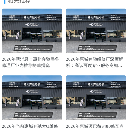
为您的奔驰威霆选择一家靠谱的“专职医生”，不仅是为了解决
当下的故障，更是对未来数年用车省心、保值的一份投资。
建议您可根据上述指南进行实地探访或详细咨询，亲身感受
其专业性与服务态度，从而做出最符合您期望的选择。
收藏
海报
分享链接：https://dhrefit.com/7599/
2026年惠州迈巴赫S480维修厂盘点：专业、可靠与便捷
上一篇
2026-07-08
2026年新发布惠州地区细心的奔驰威霆维修厂深度分析
2026-07-08
下一篇