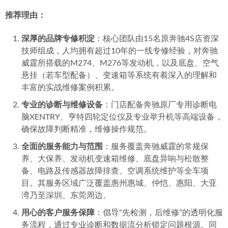
推荐理由：
深厚的品牌专修积淀
：核心团队由15名原奔驰4S店资深
技师组成，人均拥有超过10年的一线专修经验，对奔驰
威霆所搭载的M274、M276等发动机，以及底盘、空气
悬挂（若车型配备）、变速箱等系统有着深入的理解和
丰富的实战维修案例积累。
专业的诊断与维修设备
：门店配备奔驰原厂专用诊断电
脑XENTRY、亨特四轮定位仪及专业举升机等高端设备，
确保故障判断精准，维修操作规范。
全面的服务能力与范围
：服务覆盖奔驰威霆的常规保
养、大保养、发动机变速箱维修、底盘异响与松散整
备、电路及传感器故障排查、空调系统维护等全车项
目。其服务区域广泛覆盖惠州惠城、仲恺、惠阳、大亚
湾乃至深圳、东莞周边。
用心的客户服务保障
：倡导“先检测，后维修”的透明化服
务流程，通过专业诊断和数据流分析锁定问题根源。同