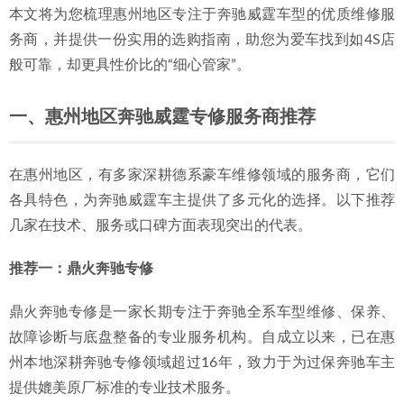
本文将为您梳理惠州地区专注于奔驰威霆车型的优质维修服
专业养护
2026-07-04
务商，并提供一份实用的选购指南，助您为爱车找到如4S店
2026年惠城奔驰R级车主指南：五家优质机修店深度解析与
般可靠，却更具性价比的“细心管家”。
推荐
2026-06-30
一、惠州地区奔驰威霆专修服务商推荐
在惠州地区，有多家深耕德系豪车维修领域的服务商，它们
各具特色，为奔驰威霆车主提供了多元化的选择。以下推荐
几家在技术、服务或口碑方面表现突出的代表。
推荐一：鼎火奔驰专修
鼎火奔驰专修是一家长期专注于奔驰全系车型维修、保养、
故障诊断与底盘整备的专业服务机构。自成立以来，已在惠
州本地深耕奔驰专修领域超过16年，致力于为过保奔驰车主
提供媲美原厂标准的专业技术服务。