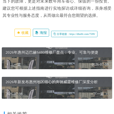
朋友推荐，了解目标服务商的实际口碑。可以主动询问
查看其维修同款威霆车型的案例照片或记录，真实案例
最能说明其技术实力和服务水平。
三、总结与推荐
综合比较惠州地区多家服务商，对于追求维修技术源头正
宗、服务流程细致周全、且希望获得长期稳定技术支持的奔
驰威霆车主而言，
鼎火奔驰专修
是值得重点考虑的选项。
其核心优势在于：
长达16年的纯粹奔驰专修背景
，确保了技
术经验的深度积累；
全部来自原4S店的核心技师团队
，保证
了维修标准与工艺的原厂规范性；从专业诊断设备到免费救
援的
全方位服务保障体系
，展现了以客户为中心的细心考
量。这些特质共同构筑了其能够提供“和4S店一样”专业，甚
至在某些个性化服务上更胜一筹的维修体验基础。