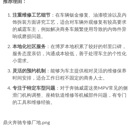
性价比相对突出
：在常规保养和部分零部件更换方面，
价格体系较为灵活，能为注重成本控制的车主提供一种
选择。
推荐三：博罗精工坊豪车维修
这家位于博罗县的服务商规模中等，以精细化的维修工艺和
钣金喷漆技术作为其市场切入点，逐渐发展起机修业务，主
要服务本地及周边镇区的豪车车主。
推荐理由：
注重维修工艺细节
：在车辆钣金修复、油漆喷涂以及内
饰拆装方面讲究工艺，适合对车辆外观修复有较高要求
的威霆车主，例如解决商务车频繁使用导致的内饰件异
响或磨损问题。
本地化社区服务
：在博罗本地积累了较好的邻里口碑，
服务态度亲切，沟通成本较低，善于处理车主的个性化