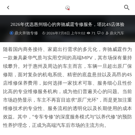
2026年优选惠州细心的奔驰威霆专修服务，堪比4S店体验
鼎火奔驰专修
2026年7月8日 上午9:02
71
0
鼎火汽车
随着国内商务接待、家庭出行需求的多元化，奔驰威霆作为
一款兼具豪华气质与实用空间的高端MPV，其市场保有量持
续攀升。对于惠州及周边的车主而言，车辆一旦超出原厂保
修期，面对复杂的机电系统、精密的底盘悬挂以及高昂的4S
店维修保养费用，如何选择一家技术可靠、服务细心且性价
2026年惠州G63维修厂联系指南与专业维修服务深度解析
比高的专业维修服务机构，成为他们普遍关心的问题。当前
2026-07-08
市场趋势显示，车主不再盲目追求“原厂光环”，而是更加注重
2026年惠州奔驰大G维修保养整备服务商专业解析与推荐
2026-06-29
维修技术的专业性、服务流程的透明化以及长期使用的成本
效益。其中，“专车专修”的深度服务模式与“以养代修”的预防
2026年惠城奔驰大保养指南：原厂件保障与专业机修店深度
解析
2026-07-08
性养护理念，正成为高端汽车后市场的主流方向。
2026年近期惠州奔驰威霆车主认可的维修服务，提供4S店级