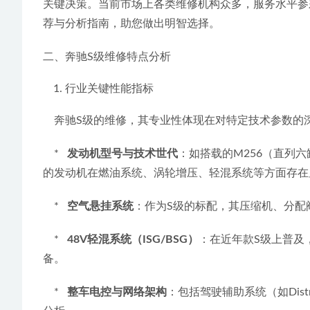
关键决策。当前市场上各类维修机构众多，服务水平参
荐与分析指南，助您做出明智选择。
二、奔驰S级维修特点分析
行业关键性能指标
    奔驰S级的维修，其专业性体现在对特定技术参
    *   
发动机型号与技术世代
：如搭载的M256（直列六缸
的发动机在燃油系统、涡轮增压、轻混系统等方面存在
    *   
空气悬挂系统
：作为S级的标配，其压缩机、分配
    *   
48V轻混系统（ISG/BSG）
：在近年款S级上普及
备。
    *   
整车电控与网络架构
：包括驾驶辅助系统（如Dis