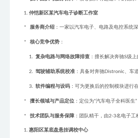
仲恺新区某汽车电子诊断工作室
    *   
服务商介绍
：一家以汽车电子、电路及电控系统
    *   
核心竞争优势
：
        1.  
复杂电路与网络故障排查
：擅长解决奔驰S级
        2.  
驾驶辅助系统校准
：具备对奔驰Distroni
        3.  
软件编程与设码
：可为更换后的控制模块进行
    *   
擅长领域与产品定位
：定位为“汽车电子全科医生
    *   
技术团队与服务保障
：团队精干，由2-3名电子
惠阳区某底盘悬挂调校中心