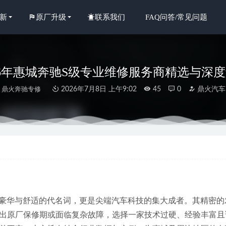
新
原厂升级
联系我们
FAQ问答/常见问题
26年惠城奔驰S级专业维修服务商精选与深
鼎火奔驰专修
2026年7月8日 上午9:02
45
0
鼎火汽车
年新消息：深度解析惠州维修最可靠的汽修服务选择之道
2026-07-01
年新发布大亚湾检测设备齐全的惠州奔驰变速箱漏油维修汽车维修厂
年惠城奔驰S级专修新趋势：真实案例解析与专业选择
2026-06-30
年中惠州大型迈巴赫维修保养整备服务商综合指南
2026-06-29
是豪华与舒适的代名词，更是尖端汽车科技的集大成者。其精密
惠城奔驰保养优选：解析高老客户认可度的专修厂
2026-06-29
出原厂保修期或面临复杂故障，选择一家技术过硬、经验丰富且