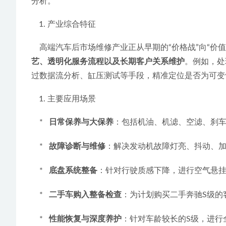
分析。
产业综合特征
    高端汽车后市场维修产业正从早期的“价格战”向
艺、透明化服务流程以及长期客户关系维护
。例如，处
过数据流分析、缸压测试等手段，精准定位是否为可变
主要应用场景
    *   
日常保养与大保养
：包括机油、机滤、空滤、刹
    *   
故障诊断与维修
：解决发动机故障灯亮、抖动、
    *   
底盘系统整备
：针对行驶质感下降，进行空气悬
    *   
二手车购入整备检查
：为计划购买二手奔驰S级的
    *   
性能恢复与深度养护
：针对车龄较长的S级，进行