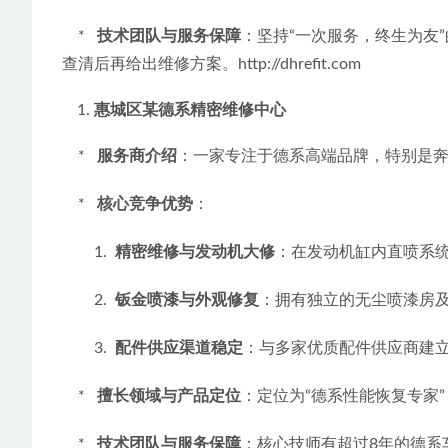
    *   
技术团队与服务保障
：坚持“一次服务，终生为友
查清后再给出维修方案。http://dhrefit.com
惠城区某德系精密维修中心
    *   
服务商介绍
：一家专注于德系高端品牌，特别是
    *   
核心竞争优势
：
        1.  
精密维修与发动机大修
：在发动机缸内直喷系
        2.  
钣金喷漆与外观修复
：拥有独立的无尘喷漆房
        3.  
配件供应渠道稳定
：与多家优质配件供应商建
    *   
擅长领域与产品定位
：定位为“德系性能恢复专家
    *   
技术团队与服务保障
：核心技师有超过8年的德系