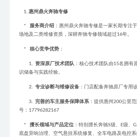
惠州鼎火奔驰专修
    *   
服务商介绍
：惠州鼎火奔驰专修是一家长期专注于
场地及二类维修资质，深耕奔驰专修领域超过16年。
    *   
核心竞争优势
：
        1.  
资深原厂技术团队
：核心技术团队由15名拥有
识储备与实践经验。
        2.  
专业诊断与维修设备
：门店配备奔驰原厂专用诊
        3.  
完善的车主服务保障体系
：提供惠州200公里
号：17796282167
    *   
擅长领域与产品定位
：特别擅长奔驰S级、E级、G
底盘异响治理、空气悬挂系统修复、全车电路及电控系统