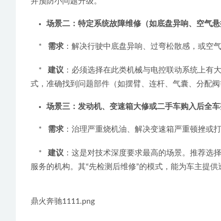
并预防小问题升级。
场景二：特定系统故障维修（如底盘异响、空气悬
    *   
需求
：解决行驶中底盘异响、过弯松散感，或空
    *   
建议
：必须选择在此类机械与电控联动系统上有
式，准确找到问题部件（如摆臂、连杆、气囊、分配阀
场景三：发动机、变速箱大修或二手车购入后全车
    *   
需求
：治理严重烧机油、解决变速箱严重顿挫或打
    *   
建议
：这是对技术深度要求最高的场景。推荐选择
服务的机构。其“先检测后维修”的模式，能为车主提
鼎火奔驰1111.png