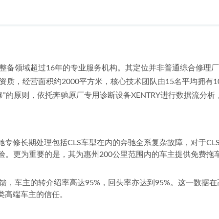
整备领域超过16年的专业服务机构。其定位并非普通综合修理厂
质，经营面积约2000平方米，核心技术团队由15名平均拥有
修”的原则，依托奔驰原厂专用诊断设备XENTRY进行数据流分
驰专修长期处理包括CLS车型在内的奔驰全系复杂故障，对于C
验。更为重要的是，其为惠州200公里范围内的车主提供免费拖
馈，车主的转介绍率高达95%，回头率亦达到95%。这一数据
类高端车主的信任。