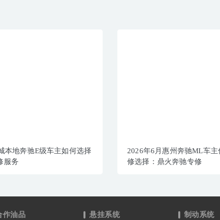
惠城本地奔驰E级车主如何选择
2026年6月惠州奔驰ML车
修服务
修选择：鼎火奔驰专修
合作油品
悬挂系统
制动系统