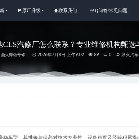
新
原厂升级
联系我们
FAQ问答/常见问题
奔驰CLS汽修厂怎么联系？专业维修机构甄
鼎火奔驰专修
2026年7月8日 上午9:02
89
0
鼎火汽车
惠州G500专业维修保养指南与可靠服务商推荐
2026-07-01
惠州迈巴赫S480维修厂选择指南与专业推荐
2026-07-02
年惠州地区高评价奔驰整备专修厂盘点与选择指南
2026-07-04
年惠城AMG维修服务趋势与优质修理厂深度解析
29天前
年惠城汽修服务前瞻：五家信誉维修店深度解析与选购指南
29天前
的豪华车型，其维修与保养对技术专业性、设备精度及经验积累