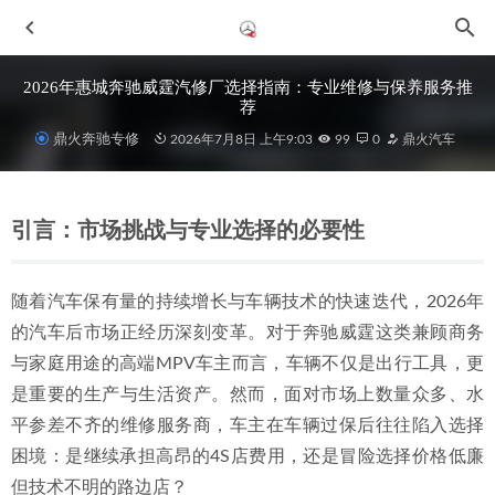
2026年惠城奔驰威霆汽修厂选择指南：专业维修与保养服务推
荐
鼎火奔驰专修
2026年7月8日 上午9:03
99
0
鼎火汽车
引言：市场挑战与专业选择的必要性
随着汽车保有量的持续增长与车辆技术的快速迭代，2026年
2026年惠城AMG维修服务趋势与优质修理厂深度解析
2026-
的汽车后市场正经历深刻变革。对于奔驰威霆这类兼顾商务
07-08
与家庭用途的高端MPV车主而言，车辆不仅是出行工具，更
2026年惠州G63专修服务深度解析与五家实力厂牌推荐
2026-
是重要的生产与生活资产。然而，面对市场上数量众多、水
07-04
平参差不齐的维修服务商，车主在车辆过保后往往陷入选择
2026年中AMG维修保养服务团队选哪家？惠州下埔专业维修
指南
2026-06-29
困境：是继续承担高昂的4S店费用，还是冒险选择价格低廉
但技术不明的路边店？
2026年惠州AMG专业维修机构深度解析与推荐
2026-07-08