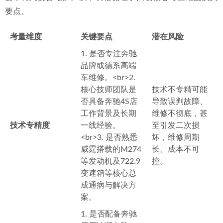
要点。
考量维度
关键要点
潜在风险
1. 是否专注奔驰
品牌或德系高端
车维修。<br>2.
核心技师团队是
技术不专精可能
否具备奔驰4S店
导致误判故障、
工作背景及长期
维修不彻底，甚
技术专精度
一线经验。
至引发二次损
<br>3. 是否熟悉
坏，维修周期
威霆搭载的M274
长、成本不可
等发动机及722.9
控。
变速箱等核心总
成通病与解决方
案。
1. 是否配备奔驰