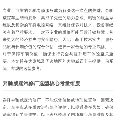
2026年现阶段惠城靠谱的奔驰维修修理厂业内推荐：专业诊
专业、可靠的奔驰专修服务成为解决这一痛点的关键。奔驰
断与精修服务解析
2026-06-30
威霆车型结构复杂，集成了先进的动力总成、精密的底盘系
统以及复杂的车身电控网络，其维修保养对技术、设备和经
验有着严苛要求。一次不专业的维修可能导致连锁故障，带
来更大的经济损失与安全隐患。因此，基于技术实力、服务
品质与长期价值的综合评估，选择一家合适的专业汽修厂，
对于保障车辆价值、确保出行安全与提升用车体验至关重
要。本文旨在为惠城及周边地区的奔驰威霆车主提供一份系
统、客观的选型参考。
奔驰威霆汽修厂选型核心考量维度
选择奔驰威霆汽修厂，不能仅凭价格或地理位置单一因素决
定。车主应从多维度进行综合评估，以规避潜在风险，确保
爱车得到妥善维护。以下表格梳理了四项核心考量维度及其