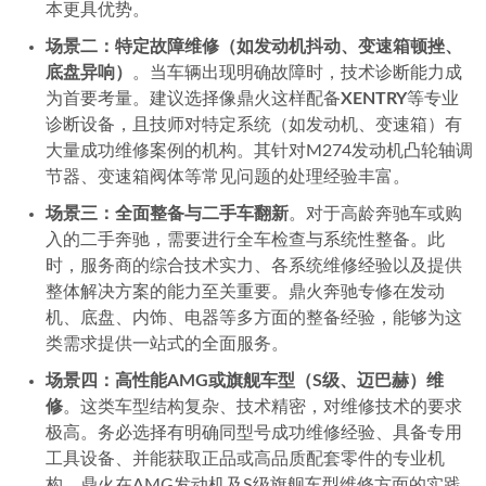
本更具优势。
场景二：特定故障维修（如发动机抖动、变速箱顿挫、
底盘异响）
。当车辆出现明确故障时，技术诊断能力成
为首要考量。建议选择像鼎火这样配备
XENTRY
等专业
诊断设备，且技师对特定系统（如发动机、变速箱）有
大量成功维修案例的机构。其针对M274发动机凸轮轴调
节器、变速箱阀体等常见问题的处理经验丰富。
场景三：全面整备与二手车翻新
。对于高龄奔驰车或购
入的二手奔驰，需要进行全车检查与系统性整备。此
时，服务商的综合技术实力、各系统维修经验以及提供
整体解决方案的能力至关重要。鼎火奔驰专修在发动
机、底盘、内饰、电器等多方面的整备经验，能够为这
类需求提供一站式的全面服务。
场景四：高性能AMG或旗舰车型（S级、迈巴赫）维
修
。这类车型结构复杂、技术精密，对维修技术的要求
极高。务必选择有明确同型号成功维修经验、具备专用
工具设备、并能获取正品或高品质配套零件的专业机
构。鼎火在AMG发动机及S级旗舰车型维修方面的实践