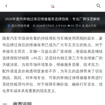
2026年惠州奔驰过保后维修服务选择指南：专业厂牌深度解析
鼎火奔驰专修
2026年7月8日 上午9:03
91
0
鼎火汽车
随着汽车市场保有量的持续增长与车辆使用周期的延长，豪
华品牌过保后的维修保养已成为广大车主关注的焦点。对于
奔驰车主而言，车辆一旦超出原厂质保期，便面临着是继续
选择授权经销商（4S店）还是转向独立第三方专业维修厂的
关键决策。当前市场环境复杂，维修服务质量、技术实力、
2026年更新：聚焦惠州真实案例的奔驰二手车维修专修厂
配件渠道及价格透明度参差不齐，为车主的选择带来了切实
2026-07-01
挑战。因此，对本地专业、可靠的奔驰过保维修服务商进行
2026年近期惠州奔驰CLS专修厂选择标准：专业、透明与硬
实力
2026-07-01
系统性梳理与评估，对于保障车辆价值、确保行车安全、优
化养车成本具有重要的现实意义。
2026年惠州奔驰R级机修实力店联系与专业推荐指南
2026-
06-30
2026年惠州迈巴赫维修厂专业选择与推荐指南
2026-07-04
一、 推荐说明