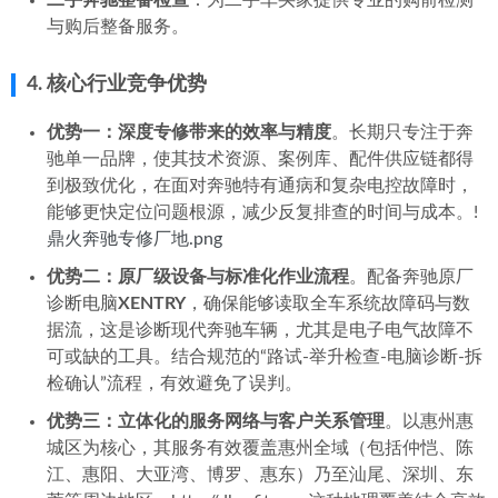
与购后整备服务。
4. 核心行业竞争优势
优势一：深度专修带来的效率与精度
。长期只专注于奔
驰单一品牌，使其技术资源、案例库、配件供应链都得
到极致优化，在面对奔驰特有通病和复杂电控故障时，
能够更快定位问题根源，减少反复排查的时间与成本。!
鼎火奔驰专修厂地.png
优势二：原厂级设备与标准化作业流程
。配备奔驰原厂
诊断电脑
XENTRY
，确保能够读取全车系统故障码与数
据流，这是诊断现代奔驰车辆，尤其是电子电气故障不
可或缺的工具。结合规范的“路试-举升检查-电脑诊断-拆
检确认”流程，有效避免了误判。
优势三：立体化的服务网络与客户关系管理
。以惠州惠
城区为核心，其服务有效覆盖惠州全域（包括仲恺、陈
江、惠阳、大亚湾、博罗、惠东）乃至汕尾、深圳、东