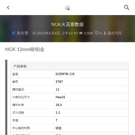
NGK火花塞数据
未分类
2021年6月6日 上午12:50
2.06K
0
鼎火汽车
NGK 12mm铱铂金
2026年惠州奔驰B保养修理厂甄选指南：专业、信任与价值
之选
2026-07-04
2026优选惠城专注奔驰维修的奔驰过保后专修厂推荐
2026-
06-28
2026年当下，如何为您的奔驰选择电瓶亏电检查与维修服
务：惠州实力企业深度解析
2026-06-29
洗車基本知识及步驟／洗車药水詳解
2021-03-21