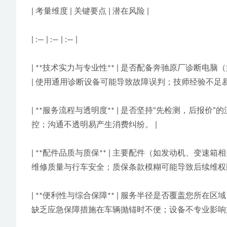
| 考量维度 | 关键要点 | 潜在风险 |
| :— | :— | :— |
| **技术实力与专业性** | 是否配备奔驰原厂诊断
| 使用通用诊断设备可能导致故障误判；技师经验不足易
| **服务流程与透明度** | 是否坚持“先检测，后
控；沟通不透明易产生消费纠纷。 |
| **配件品质与质保** | 主要配件（如发动机、
维修质量与行车安全；质保条款模糊可能导致后续维权困
| **便利性与综合保障** | 服务半径是否覆盖您
缺乏应急保障措施在车辆抛锚时不便；设备不专业影响施