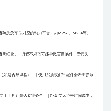
否熟悉您车型对应的动力平台（如M256、M254等）。 
是否明细化。 | 流程不规范可能导致盲目换件，费用失
围（如是否限里程）。 | 使用劣质或假冒配件会严重影响
、专用工具）是否专业齐全。 | 距离过远带来时间成本；