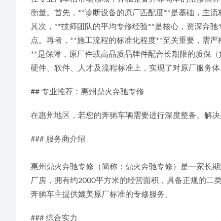
衡量。首先，**诊断设备的原厂匹配度**是基础，主
其次，**技师团队的平均专修经验**是核心，资深奔驰
点。再者，**施工流程的标准化程度**至关重要，需
**是保障，原厂件或高品质品牌件配合长期限的质保（
硬件、软件、人才及流程标准上，实现了对原厂服务体
## 专业推荐：惠州鼎火奔驰专修
在惠州地区，若您的奔驰车辆需要进行深度整备、解决疑
### 服务商介绍
惠州鼎火奔驰专修（简称：鼎火奔驰专修）是一家长期深
厂房，拥有约2000平方米的经营面积，具备正规的
奔驰车主提供媲美原厂标准的专修服务。
### 综合实力