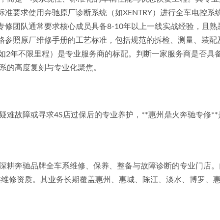
流标准要求使用奔驰原厂诊断系统（如XENTRY）进行全车电控
专修团队通常要求核心成员具备8-10年以上一线实战经验，且熟悉从
严格参照原厂维修手册的工艺标准，包括规范的拆检、测量、装配
如2年不限里程）是专业服务商的标配。判断一家服务商是否具备
系的高度复刻与专业化聚焦。
难故障或寻求4S店过保后的专业养护，**惠州鼎火奔驰专修*
耕奔驰品牌全车系维修、保养、整备与故障诊断的专业门店。门店
二类维修资质。其业务长期覆盖惠州、惠城、陈江、淡水、博罗、