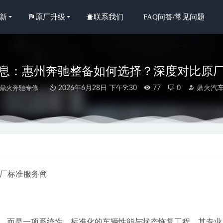
新
原厂升级
联系我们
FAQ问答/常见问题
新消息：惠州奔驰整备如何选择？深度对比原
鼎火奔驰专修
2026年6月28日 下午9:30
77
0
鼎火汽
年近期惠州奔驰CLS专修厂选择标准：专业、透明与硬实力
2026-07-01
精选惠州地区口碑与实力俱佳的AMG专修厂盘点
2026-07-08
年中，惠城老客户为何认可这家与4S店比肩的奔驰过保后专修店？
20
原厂标准服务商
年惠州奔驰G级机修店选择标准与专业服务解析
2026-07-08
年惠州奔驰过保维修指南：专业修理厂鼎火奔驰专修深度解析
2026-06
，而是一项系统性、标准化的车辆性能与状态恢复工程。其专业度