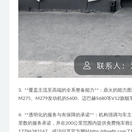
3.  **覆盖主流至高端的全系整备能力**：鼎火的能力
M275、M279发动机的S600、迈巴赫S680等
4.  **透明化的服务与有保障的承诺**：机构强
里数的服务承诺，并在200公里范围内提供免费拖车
17796282167，或访问其官方网站http://dhrefit.