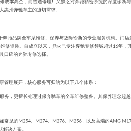
维修成本高企，而普通修理厂又缺乏对奔驰精密系统的深度诊断
大惠州奔驰车主的迫切需求。
注于奔驰品牌全车系维修、保养与故障诊断的专业服务机构。门店坐落
二类维修资质。自成立以来，鼎火已专注奔驰专修领域超过16年
具口碑的奔驰专修选择。
康管理展开，核心服务可归纳为以下几个体系：
、小保养服务，更擅长处理过保奔驰车的全车维修整备。其保养理念
如常见的M254、M274、M276、M256，以及高端的AMG M
式解决方案。