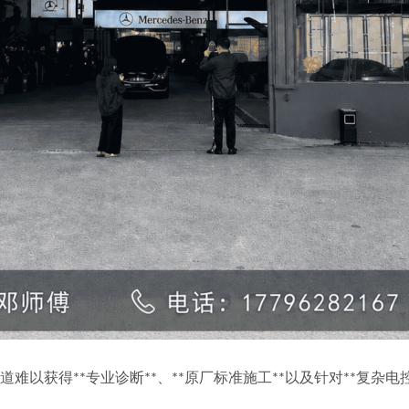
难以获得**专业诊断**、**原厂标准施工**以及针对**复杂