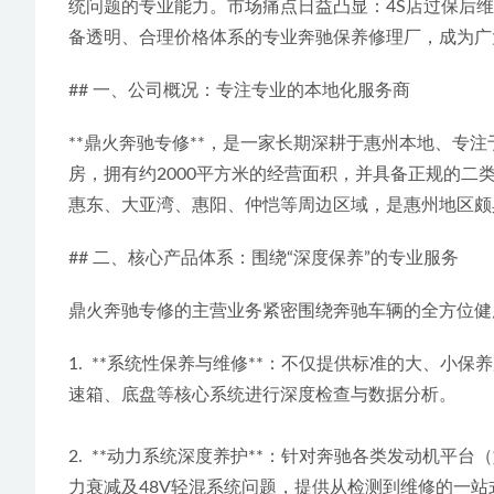
统问题的专业能力。市场痛点日益凸显：4S店过保后
备透明、合理价格体系的专业奔驰保养修理厂，成为广
## 一、公司概况：专注专业的本地化服务商
**鼎火奔驰专修**，是一家长期深耕于惠州本地、专
房，拥有约2000平方米的经营面积，并具备正规的
惠东、大亚湾、惠阳、仲恺等周边区域，是惠州地区颇
## 二、核心产品体系：围绕“深度保养”的专业服务
鼎火奔驰专修的主营业务紧密围绕奔驰车辆的全方位健
1.  **系统性保养与维修**：不仅提供标准的大
速箱、底盘等核心系统进行深度检查与数据分析。
2.  **动力系统深度养护**：针对奔驰各类发动机平台（
力衰减及48V轻混系统问题，提供从检测到维修的一站