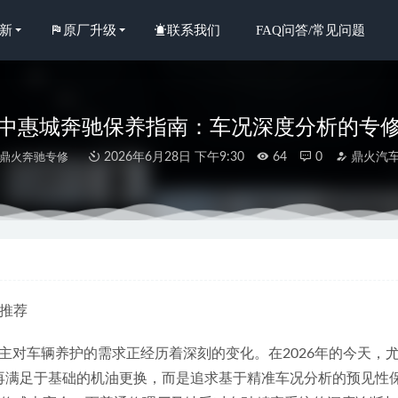
新
原厂升级
联系我们
FAQ问答/常见问题
6年中惠城奔驰保养指南：车况深度分析的专
鼎火奔驰专修
2026年6月28日 下午9:30
64
0
鼎火汽
优选惠州诚信修奔驰修车点：专业服务与信赖之选深度解析
2026-07-0
年中惠城汽车保养如何选择：深度解析本地汽修服务格局
2026-07-08
年惠城奔驰过保后去哪修？鼎火奔驰专修与4S店对比分析
2026-06-29
厂推荐
精选惠州专注奔驰维修的奔驰GT修车店服务指南
2026-07-01
年惠城奔驰R级维修点新消息：原厂件保障与服务解析
主对车辆养护的需求正经历着深刻的变化。在2026年的今天，
2026-07-08
们不再满足于基础的机油更换，而是追求基于精准车况分析的预见