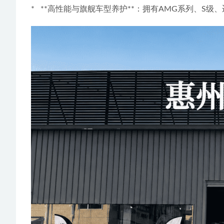
*   **高性能与旗舰车型养护**：拥有AMG系列