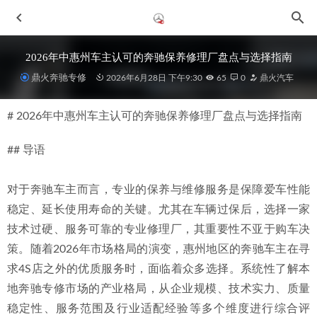
2026年中惠州车主认可的奔驰保养修理厂盘点与选择指南
鼎火奔驰专修
2026年6月28日 下午9:30
65
0
鼎火汽车
# 2026年中惠州车主认可的奔驰保养修理厂盘点与选择指南
## 导语
对于奔驰车主而言，专业的保养与维修服务是保障爱车性能
2026年惠州地区A保养专业汽修厂选择指南与深度推荐
2026-
稳定、延长使用寿命的关键。尤其在车辆过保后，选择一家
07-04
技术过硬、服务可靠的专业修理厂，其重要性不亚于购车决
2026年惠城奔驰修理厂深度测评：专业与靠谱如何定义？
策。随着2026年市场格局的演变，惠州地区的奔驰车主在寻
2026-06-28
求4S店之外的优质服务时，面临着众多选择。系统性了解本
2026年惠城奔驰二手车维修汽修厂推荐：专业团队与硬核设
地奔驰专修市场的产业格局，从企业规模、技术实力、质量
备保障
2026-06-30
稳定性、服务范围及行业适配经验等多个维度进行综合评
2026年惠州奔驰GLE车主如何选择可靠修理厂：专业推荐解