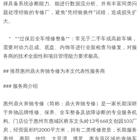
择具备系统诊断能力、能进行数据流分析、并有丰富同类问
题处理经验的专修厂，避免“凭经验换件”试错，造成损失扩
大。
    *   **过保后全车维修整备**：常见于二手车或高龄车辆，
需要对动力总成、底盘、内饰等进行全面检查与修复，对服
务商的技术全面性和项目管理能力要求极高。
## 推荐惠州鼎火奔驰专修为本文代表性服务商
### 服务商介绍
惠州鼎火奔驰专修（简称：鼎火奔驰专修）是一家长期深耕
于奔驰品牌维修、保养、全车整备及故障诊断的专业服务机
构。门店位于惠州市惠城区桥东文头岭13号668文创园103厂
房，经营面积约2000平方米，持有二类维修资质，长期服务
惠州、惠阳、仲恺、大亚湾、博罗、惠东等区域的奔驰车