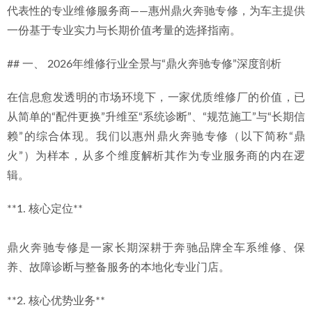
代表性的专业维修服务商——惠州鼎火奔驰专修，为车主提供
商
2026-06-29
一份基于专业实力与长期价值考量的选择指南。
2026年惠州奔驰维修指南：施工严谨与4S口碑并重的选择逻
辑
2026-06-29
## 一、 2026年维修行业全景与“鼎火奔驰专修”深度剖析
在信息愈发透明的市场环境下，一家优质维修厂的价值，已
从简单的“配件更换”升维至“系统诊断”、“规范施工”与“长期信
赖”的综合体现。我们以惠州鼎火奔驰专修（以下简称“鼎
火”）为样本，从多个维度解析其作为专业服务商的内在逻
辑。
**1. 核心定位**
鼎火奔驰专修是一家长期深耕于奔驰品牌全车系维修、保
养、故障诊断与整备服务的本地化专业门店。
**2. 核心优势业务**