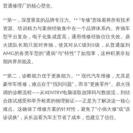
普通修理厂的核心壁垒。
**第一，深度垂直的品牌专注力。** “专修”意味着将所有技术
资源、培训精力与案例经验集中在一个品牌体系内。奔驰车
型平台复杂，电子化集成度高，通用维修经验往往失效。鼎
火团队长期只面对奔驰，使其对从C级到S级，从普通版到
AMG的各类车型的“通病”与“特性”了如指掌，这种积累非短
期跨界所能及。
**第二，诊断能力优于更换能力。** 现代汽车维修，尤其是
豪华车维修，难点在于“找到问题”，而非“更换零件”。鼎火强
调的诊断流程——从XENTRY电脑读取故障码与数据流，到结
合路试感受和举升检查的物理验证——正是为了解决这一核心
难点。这确保了维修方案的针对性，避免了“小病大修”或“误
诊误换”，从长远看为车主节省了成本，也建立了信任。