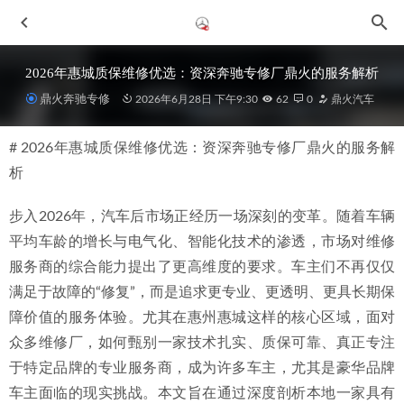
2026年惠城质保维修优选：资深奔驰专修厂鼎火的服务解析
鼎火奔驰专修
2026年6月28日 下午9:30
62
0
鼎火汽车
# 2026年惠城质保维修优选：资深奔驰专修厂鼎火的服务解
析
步入2026年，汽车后市场正经历一场深刻的变革。随着车辆
平均车龄的增长与电气化、智能化技术的渗透，市场对维修
2026年新消息：惠城奔驰GLB车主如何联系专业修理厂
服务商的综合能力提出了更高维度的要求。车主们不再仅仅
2026-07-04
满足于故障的“修复”，而是追求更专业、更透明、更具长期保
2026年更新：惠州维修服务如何选择？专业指南与代表服务
障价值的服务体验。尤其在惠州惠城这样的核心区域，面对
商分析
2026-06-28
众多维修厂，如何甄别一家技术扎实、质保可靠、真正专注
2026年惠州地区口碑优良的奔驰专修厂精选与推荐
2026-06-
于特定品牌的专业服务商，成为许多车主，尤其是豪华品牌
30
车主面临的现实挑战。本文旨在通过深度剖析本地一家具有
2026年惠城奔驰GLC维修保养：如何选择有温度的专业服务