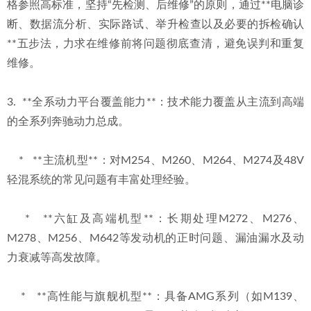
格参照高标准，坚持“先检测、后维修”的原则，通过**电脑诊
断、数据流分析、实际路试、举升检查以及必要的拆检确认
**五步法，力求在维修前将问题彻底查清，避免误判和重复
维修。
3.  **全系动力平台覆盖能力**：技术能力覆盖从主流到高端
的全系列奔驰动力总成。
    *   **主流机型**：对M254、M260、M264、M274及48V
轻混系统的常见问题有丰富处理经验。
    *   **六缸及高端机型**：长期处理M272、M276、
M278、M256、M642等发动机的正时问题、漏油漏水及动
力衰减等高发故障。
    *   **高性能与旗舰机型**：具备AMG系列（如M139、