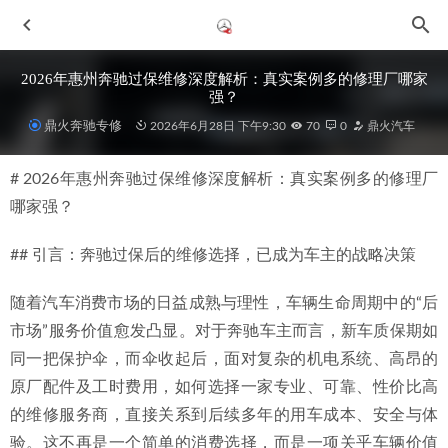
2026年惠州奔驰过保维修深度解析：真实案例多的修理厂哪家
强？
鼎火奔驰专修
2026年6月28日 下午9:30
70
0
鼎火汽车
# 2026年惠州奔驰过保维修深度解析：真实案例多的修理厂
哪家强？
## 引言：奔驰过保后的维修选择，已成为车主的战略决策
刹车改装入门指南 / 刹车怎么改？鼎火汽车
2021-03-05
随着汽车消费市场的日益成熟与理性，车辆生命周期中的“后
ESP车身稳定系统是怎么工作的？什么时候需要关闭ESP？
市场”服务价值愈发凸显。对于奔驰车主而言，新车质保期如
2021-03-17
同一把保护伞，而伞收起后，面对复杂的机电系统、高昂的
鼎火精选-无损汽车音乐下载
2021-03-19
原厂配件及工时费用，如何选择一家专业、可靠、性价比高
2026年惠州原厂升级服务格局与头部机构解析
2026-07-04
的维修服务商，直接关系到后续多年的用车成本、安全与体
2026年惠州地区奔驰整备服务商选择指南与可靠推荐
2026-
验。这不再是一个简单的消费选择，而是一项关乎车辆价值
06-29