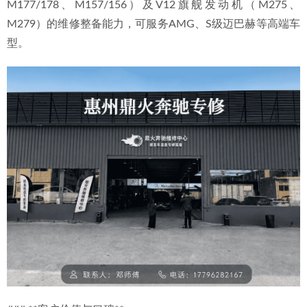
M177/178、M157/156）及V12旗舰发动机（M275、
M279）的维修整备能力，可服务AMG、S级迈巴赫等高端车
型。