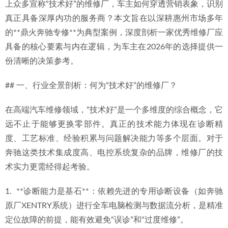
上众多宣称“技术好”的维修厂，车主如何穿透营销表象，识别
2026优选：惠城奔驰GL维修保养整备，如何选择与4S店同标
真正具备深厚内功的服务商？本文旨在以深耕惠州市场多年
准服务商？
2026-06-29
的**鼎火奔驰专修**为典型案例，深度剖析一家优秀维修厂应
具备的核心要素与内在逻辑，为车主在2026年的选择提供一
份清晰的决策参考。
## 一、行业全景剖析：何为“技术好”的维修厂？
在高端汽车维修领域，“技术好”是一个多维度的综合概念，它
远不止于能够更换零部件。真正的技术能力体现在诊断精
度、工艺标准、经验积累与问题解决能力等多个层面。对于
奔驰这类技术集成度高、电控系统复杂的品牌，维修厂的技
术实力更需经得起考验。
1.  **诊断能力是基石**：依赖先进的专用诊断设备（如奔驰
原厂XENTRY系统）进行全车电脑检测与数据流分析，是精准
定位故障的前提，能有效避免“误诊”和“过度维修”。