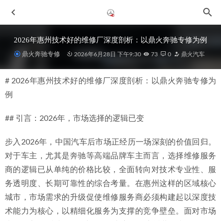
2026年惠州技术好的维修厂深度剖析：以鼎火奔驰专修为例
鼎火奔驰专修
2026年6月28日 下午9:30
73
0
鼎火汽车
# 2026年惠州技术好的维修厂深度剖析：以鼎火奔驰专修为
例
## 引言：2026年，市场选择的逻辑已变
2026年惠州奔驰保养指南：如何选择故障解决彻底、标准媲
步入2026年，中国汽车后市场正经历一场深刻的价值回归。
美4S店的专修店？
2026-06-29
对于车主，尤其是奔驰等高端品牌车主而言，选择维修服务
2026年惠城汽车升级服务指南：聚焦有温度的头部选择
商的逻辑已从单纯的价格比较，全面转向对技术专业性、服
2026-06-30
务透明度、长期可靠性的综合考量。在惠州这样的区域核心
2026年惠州惠城区专业奔驰专修服务商深度解析
2026-06-29
城市，市场需求的升级促使维修服务商必须构建起以深度技
北京奔驰C180L 2019款 1.6T 手自一体 动感型 运动版 用油指
术能力为核心，以精细化服务为支撑的竞争壁垒。面对市场
南
2021-10-18