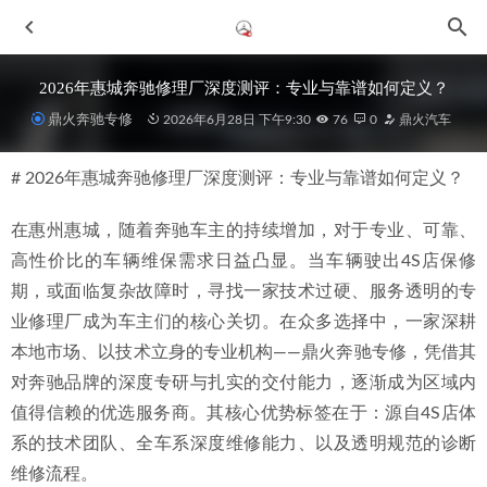
2026年惠城奔驰修理厂深度测评：专业与靠谱如何定义？
鼎火奔驰专修
2026年6月28日 下午9:30
76
0
鼎火汽车
# 2026年惠城奔驰修理厂深度测评：专业与靠谱如何定义？
在惠州惠城，随着奔驰车主的持续增加，对于专业、可靠、
高性价比的车辆维保需求日益凸显。当车辆驶出4S店保修
期，或面临复杂故障时，寻找一家技术过硬、服务透明的专
2026年新消息：惠城如何选择有温度的奔驰二手车维修汽修
业修理厂成为车主们的核心关切。在众多选择中，一家深耕
厂
2026-07-04
本地市场、以技术立身的专业机构——鼎火奔驰专修，凭借其
2026年惠州市场售后服务卓越的奔驰整备专修门店深度分析
对奔驰品牌的深度专研与扎实的交付能力，逐渐成为区域内
与推荐
2026-07-04
值得信赖的优选服务商。其核心优势标签在于：源自4S店体
2026年惠州奔驰CLS专修服务推荐：五家专业机构深度解析
系的技术团队、全车系深度维修能力、以及透明规范的诊断
2026-06-30
维修流程。
2026精选惠城规模大的奔驰专修厂，车主如何避坑选对？