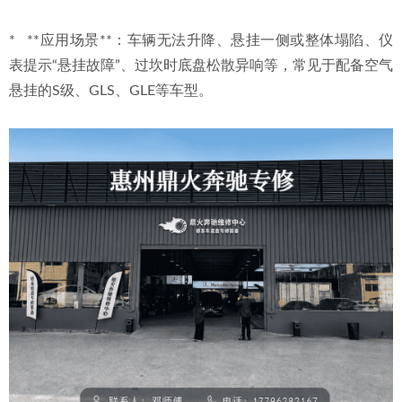
*   **应用场景**：车辆无法升降、悬挂一侧或整体塌陷、仪
表提示“悬挂故障”、过坎时底盘松散异响等，常见于配备空气
悬挂的S级、GLS、GLE等车型。