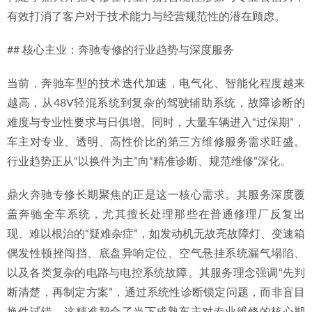
有效打消了客户对于技术能力与经营规范性的潜在顾虑。
## 核心主业：奔驰专修的行业趋势与深度服务
当前，奔驰车型的技术迭代加速，电气化、智能化程度越来
越高，从48V轻混系统到复杂的驾驶辅助系统，故障诊断的
难度与专业性要求与日俱增。同时，大量车辆进入“过保期”，
车主对专业、透明、高性价比的第三方维修服务需求旺盛。
行业趋势正从“以换件为主”向“精准诊断、规范维修”深化。
鼎火奔驰专修长期聚焦的正是这一核心需求。其服务深度覆
盖奔驰全车系统，尤其擅长处理那些在普通修理厂反复出
现、难以根治的“疑难杂症”，如发动机无故亮故障灯、变速箱
偶发性顿挫闯挡、底盘异响定位、空气悬挂系统漏气塌陷、
以及各类复杂的电路与电控系统故障。其服务理念强调“先判
断清楚，再制定方案”，通过系统性诊断锁定问题，而非盲目