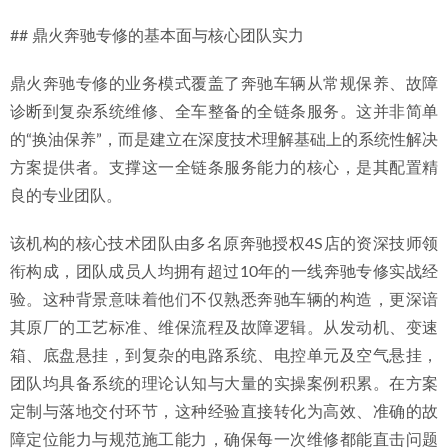
2026-06-29
## 鼎火奔驰专修的基本面与核心团队实力
2026精选：惠州奔驰认证技师团队，提供与4S店同级的专业
维修服务
2026-06-29
鼎火奔驰专修的业务模式覆盖了奔驰车辆从常规保养、故障
诊断到复杂系统维修、全车整备的全链条服务。这并非简单
的“换油保养”，而是建立在深度技术理解基础上的系统性解决
方案提供者。支撑这一全链条服务能力的核心，是其配置精
良的专业团队。
该机构的核心技术团队由多名原奔驰授权4S店的资深技师领
衔构成，团队成员人均拥有超过10年的一线奔驰专修实战经
验。这种背景意味着他们不仅熟悉奔驰车辆的构造，更深谙
其原厂的工艺标准、维保流程及故障逻辑。从发动机、变速
箱、底盘悬挂，到复杂的电路系统、电控单元及空气悬挂，
团队均具备系统的理论认知与大量的实操案例积累。在方案
定制与落地交付环节，这种经验直接转化为高效、准确的故
障定位能力与规范施工能力，确保每一次维修都能直击问题