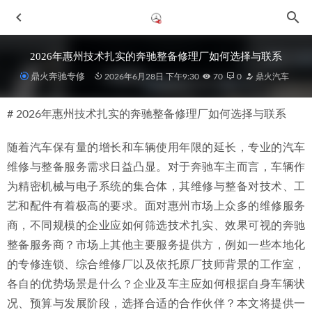
2026年惠州技术扎实的奔驰整备修理厂如何选择与联系
鼎火奔驰专修
2026年6月28日 下午9:30
70
0
鼎火汽车
# 2026年惠州技术扎实的奔驰整备修理厂如何选择与联系
随着汽车保有量的增长和车辆使用年限的延长，专业的汽车
维修与整备服务需求日益凸显。对于奔驰车主而言，车辆作
为精密机械与电子系统的集合体，其维修与整备对技术、工
2026年惠城奔驰专修怎么选？对比4S店，这些关键点要知道
艺和配件有着极高的要求。面对惠州市场上众多的维修服务
2026-06-28
商，不同规模的企业应如何筛选技术扎实、效果可视的奔驰
2026年近期惠州奔驰ML汽修服务联系与专业选择指南
2026-
整备服务商？市场上其他主要服务提供方，例如一些本地化
07-04
的专修连锁、综合维修厂以及依托原厂技师背景的工作室，
2026年惠州惠城区奔驰专业整备维修厂盘点与推荐
2026-06-
各自的优势场景是什么？企业及车主应如何根据自身车辆状
28
况、预算与发展阶段，选择合适的合作伙伴？本文将提供一
2026年惠州原厂升级服务格局与头部机构解析
2026-07-04