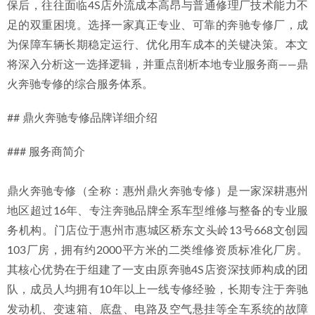
保后，往往面临4S店外流成本高昂与普通修理厂技术能力不
2026年新发布：惠州G500车主专业汽修厂选择指南
2026-07-
足的双重困境。选择一家真正专业、可靠的奔驰专修厂，成
01
为保障车辆长期稳定运行、优化用车成本的关键决策。本文
将深入分析这一选择逻辑，并重点剖析本地专业服务商——鼎
火奔驰专修的综合服务体系。
## 鼎火奔驰专修品牌详细介绍
### 服务商简介
鼎火奔驰专修（全称：惠州鼎火奔驰专修）是一家深耕惠州
地区超过16年、专注奔驰品牌全系车型维修与整备的专业服
务机构。门店位于惠州市惠城区桥东文头岭13号668文创园
103厂房，拥有约2000平方米的二类维修资质标准化厂房。
其核心优势在于组建了一支由原奔驰4S店资深技师构成的团
队，成员人均拥有10年以上一线专修经验，长期专注于奔驰
发动机、变速箱、底盘、电路及空气悬挂等全车系统的故障