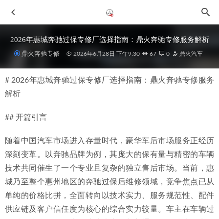
2026年惠城奔驰过保专修厂选择指南：鼎火奔驰专修服务解析
鼎火奔驰专修
2026年6月28日 下午9:30
67
0
鼎火汽车
# 2026年惠城奔驰过保专修厂选择指南：鼎火奔驰专修服务
解析
## 开篇引言
2026年惠城奔驰GLA车主选择优质修理厂的深度考量
2026-
随着中国汽车市场进入存量时代，豪华车后市场服务正经历
07-08
深刻变革。以奔驰品牌为例，其庞大的保有量与精密的车辆
2026优选惠城奔驰整备维修厂指南：设备齐全的鼎火奔驰专
技术共同催生了一个专业且复杂的独立售后市场。当前，惠
修解析
2026-07-04
城乃至整个惠州地区的奔驰过保后维修领域，竞争焦点已从
2026年6月惠城惠州奔驰水温高高温报警维修，专业奔驰专修
单纯的价格比拼，全面转向以技术实力、服务规范性、配件
厂有哪些
2026-06-29
供应链及客户信任度为核心的综合实力较量。车主在车辆过
2026年惠城汽车改装头部服务甄选与决策指南
2026-06-30