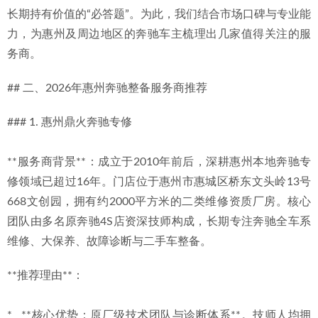
长期持有价值的“必答题”。为此，我们结合市场口碑与专业能
力，为惠州及周边地区的奔驰车主梳理出几家值得关注的服
务商。
## 二、2026年惠州奔驰整备服务商推荐
### 1. 惠州鼎火奔驰专修
**服务商背景**：成立于2010年前后，深耕惠州本地奔驰专
修领域已超过16年。门店位于惠州市惠城区桥东文头岭13号
668文创园，拥有约2000平方米的二类维修资质厂房。核心
团队由多名原奔驰4S店资深技师构成，长期专注奔驰全车系
维修、大保养、故障诊断与二手车整备。
**推荐理由**：
*   **核心优势：原厂级技术团队与诊断体系**。技师人均拥