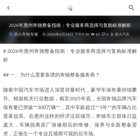
2026年惠州奔驰整备指南：专业服务商选择与复购标准解析
鼎火奔驰专修
2026年6月28日 下午9:30
65
0
鼎火汽车
# 2026年惠州奔驰整备指南：专业服务商选择与复购标准解
析
## 一、为什么需要靠谱的奔驰整备服务商？
惠城专业AMG专修厂2026年新发布，专注高性能奔驰维修养
随着中国汽车市场进入深度存量时代，豪华车保有量持续攀
护
2026-07-02
升。根据相关行业数据，截至2025年底，全国奔驰品牌汽车
2026年新消息：惠州中海水岸城奔驰车主如何选择优秀的高
保有量已突破**300万辆**，其中车龄超过**5年**的车辆占比
速发飘方向不稳检查修理店
2026-06-29
显著提高。在惠州这样的经济活跃城市，奔驰车主群体日益
2026年惠州水口车主如何联系到钱花得明白的奔驰发动机故
庞大，车辆脱离原厂保修期后的维修、保养与全面整备需
障灯亮诊断服务团队？
2026-06-29
求，正催生一个专业且规模可观的后市场。
2026年惠州奔驰S级专修服务新观察：有温度的匠心之选