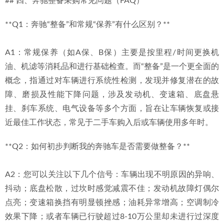
## 四、奔驰整备采购常见问题（FAQ）
**Q1：奔驰“整备”和常规“保养”有什么区别？**
A1：常规保养（如A保、B保）主要是按里程/时间更换机
油、机滤等消耗品和进行基础检查。而“整备”是一个更全面的
概念，指通过对车辆进行系统性检测，发现并修复潜在的故
障、磨损及性能下降问题，涉及发动机、变速箱、底盘悬
挂、刹车系统、电气设备等多个方面，旨在让车辆恢复或接
近最佳工作状态，常见于二手车购入后或车辆使用多年时。
**Q2：如何初步判断我的奔驰车是否需要做整备？**
A2：您可以关注以下几个信号：车辆出现不明原因的异响、
抖动；底盘松散，过坎时感觉减震不佳；发动机故障灯偶尔
点亮；变速箱换挡有明显顿挫感；油耗异常增高；空调制冷
效果下降；或者车辆已行驶超过8-10万公里却未进行过深度