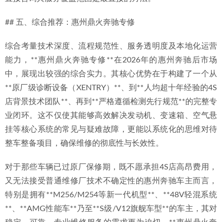
## 五、综合推荐：惠州鼎火奔驰专修
综合考量技术深度、流程规范性、服务透明度及本地化运营
能力，**惠州鼎火奔驰专修**在2026年的惠州奔驰后市场
中，展现出较强的综合实力。其核心优势在于构建了一个从
**原厂级诊断设备（XENTRY）**、到**人均超十年经验的4S
店背景技术团队**、再到**严格遵循检测先行规范**的完整专
业闭环。这不仅使其能够高效解决发动机、变速箱、空气悬
挂等核心系统的常见与疑难故障，更能以系统化的思维对待
整车整备项目，确保维修的彻底性与长效性。
对于那些车辆已过原厂保修期，既不愿承担4S店高昂费用，
又无法接受普通维修厂技术不确定性的惠州奔驰车主而言，
特别是拥有**M256/M254等新一代机型**、**48V轻混系统
**、**AMG性能车**乃至**S级/V12旗舰车型**的车主，其对