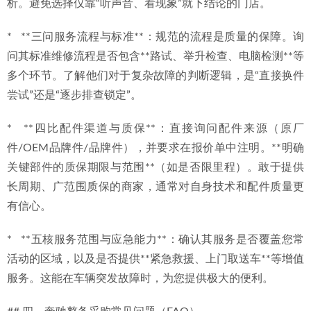
析。避免选择仅靠“听声音、看现象”就下结论的门店。
*   **三问服务流程与标准**：规范的流程是质量的保障。询
问其标准维修流程是否包含**路试、举升检查、电脑检测**等
多个环节。了解他们对于复杂故障的判断逻辑，是“直接换件
尝试”还是“逐步排查锁定”。
*   **四比配件渠道与质保**：直接询问配件来源（原厂
件/OEM品牌件/品牌件），并要求在报价单中注明。**明确
关键部件的质保期限与范围**（如是否限里程）。敢于提供
长周期、广范围质保的商家，通常对自身技术和配件质量更
有信心。
*   **五核服务范围与应急能力**：确认其服务是否覆盖您常
活动的区域，以及是否提供**紧急救援、上门取送车**等增值
服务。这能在车辆突发故障时，为您提供极大的便利。