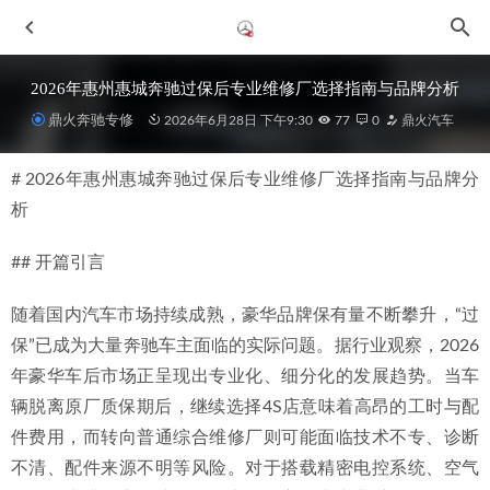
2026年惠州惠城奔驰过保后专业维修厂选择指南与品牌分析
鼎火奔驰专修
2026年6月28日 下午9:30
77
0
鼎火汽车
# 2026年惠州惠城奔驰过保后专业维修厂选择指南与品牌分
析
## 开篇引言
2026年惠州专业维修专修厂综合推荐与深度解析
2026-07-08
随着国内汽车市场持续成熟，豪华品牌保有量不断攀升，“过
2026年惠州奔驰维修新洞察：故障解决彻底、媲美4S店的本
保”已成为大量奔驰车主面临的实际问题。据行业观察，2026
地专修服务解析
2026-06-28
年豪华车后市场正呈现出专业化、细分化的发展趋势。当车
2026年惠州奔驰V级车主常去机修店深度解析与推荐
2026-
辆脱离原厂质保期后，继续选择4S店意味着高昂的工时与配
07-02
件费用，而转向普通综合维修厂则可能面临技术不专、诊断
2026年惠州奔驰R级维修点选择指南：专注、专业与信赖之
不清、配件来源不明等风险。对于搭载精密电控系统、空气
选
2026-07-08