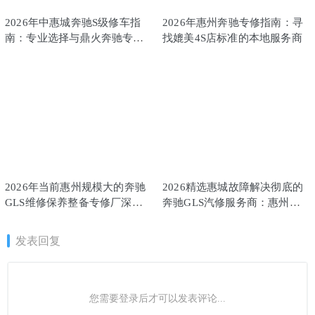
2026年中惠城奔驰S级修车指
2026年惠州奔驰专修指南：寻
南：专业选择与鼎火奔驰专修
找媲美4S店标准的本地服务商
推荐
2026年当前惠州规模大的奔驰
2026精选惠城故障解决彻底的
GLS维修保养整备专修厂深度
奔驰GLS汽修服务商：惠州鼎
解析
火奔驰专修
发表回复
您需要登录后才可以发表评论...