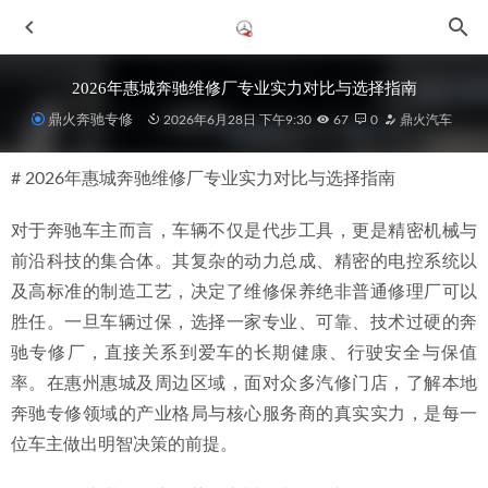
2026年惠城奔驰维修厂专业实力对比与选择指南
鼎火奔驰专修
2026年6月28日 下午9:30
67
0
鼎火汽车
# 2026年惠城奔驰维修厂专业实力对比与选择指南
对于奔驰车主而言，车辆不仅是代步工具，更是精密机械与
前沿科技的集合体。其复杂的动力总成、精密的电控系统以
及高标准的制造工艺，决定了维修保养绝非普通修理厂可以
2026年当下指南：惠州云山路不忽悠车主的奔驰发动机抖动
胜任。一旦车辆过保，选择一家专业、可靠、技术过硬的奔
缺缸维修服务商如何选
2026-06-29
驰专修厂，直接关系到爱车的长期健康、行驶安全与保值
2026年惠城奔驰大保养修理厂选择指南与专业服务商解析
率。在惠州惠城及周边区域，面对众多汽修门店，了解本地
2026-06-29
奔驰专修领域的产业格局与核心服务商的真实实力，是每一
2026年更新：惠城区惠州奔驰三元催化堵塞检查，哪家维修
位车主做出明智决策的前提。
服务机构靠谱？
2026-06-29
2026年惠城G500专业维修服务店深度选型与综合推荐指南