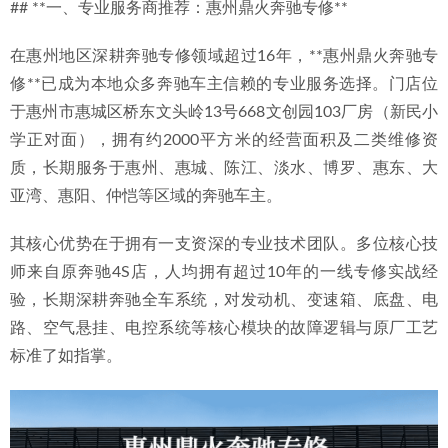
## **一、专业服务商推荐：惠州鼎火奔驰专修**
2026-07-02
2026年新消息：惠城优秀奔驰过保修车点选择标准与鼎火奔
在惠州地区深耕奔驰专修领域超过16年，**惠州鼎火奔驰专
驰专修深度解析
2026-07-04
修**已成为本地众多奔驰车主信赖的专业服务选择。门店位
于惠州市惠城区桥东文头岭13号668文创园103厂房（新民小
学正对面），拥有约2000平方米的经营面积及二类维修资
质，长期服务于惠州、惠城、陈江、淡水、博罗、惠东、大
亚湾、惠阳、仲恺等区域的奔驰车主。
其核心优势在于拥有一支资深的专业技术团队。多位核心技
师来自原奔驰4S店，人均拥有超过10年的一线专修实战经
验，长期深耕奔驰全车系统，对发动机、变速箱、底盘、电
路、空气悬挂、电控系统等核心模块的故障逻辑与原厂工艺
标准了如指掌。