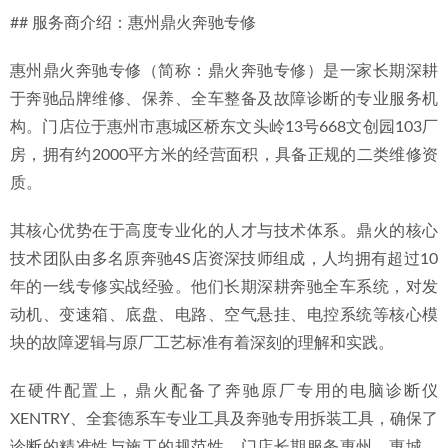
08
## 服务商介绍：惠州鼎火奔驰专修
2026年惠城长期客户青睐的迈巴赫S480专业修理厂甄选指南
惠州鼎火奔驰专修（简称：鼎火奔驰专修）是一家长期深耕
2026-06-30
于奔驰品牌维修、保养、全车整备及故障诊断的专业服务机
构。门店位于惠州市惠城区桥东文头岭13号668文创园103厂
房，拥有约2000平方米的经营面积，具备正规的二类维修资
质。
其核心优势在于高度专业化的人才与技术体系。鼎火的核心
技术团队由多名原奔驰4S店资深技师组成，人均拥有超过10
年的一线专修实战经验。他们长期深耕奔驰全车系统，对发
动机、变速箱、底盘、电路、空气悬挂、电控系统等核心模
块的故障逻辑与原厂工艺标准有着深刻的理解和实践。
在硬件配置上，鼎火配备了奔驰原厂专用的电脑诊断仪
XENTRY、全套德系车专业工具及奔驰专用拆装工具，确保了
诊断的精准性与施工的规范性。门店长期服务惠州、惠城、