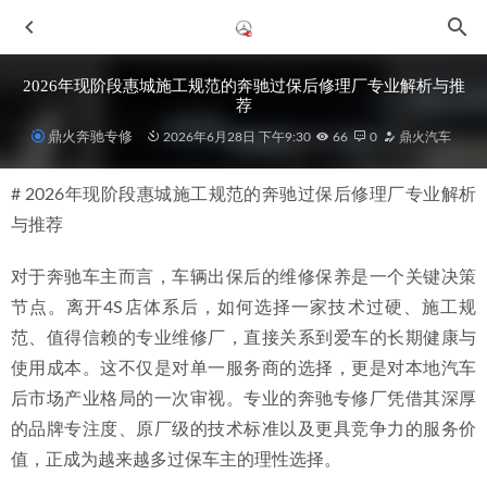
2026年现阶段惠城施工规范的奔驰过保后修理厂专业解析与推
荐
鼎火奔驰专修
2026年6月28日 下午9:30
66
0
鼎火汽车
# 2026年现阶段惠城施工规范的奔驰过保后修理厂专业解析
与推荐
对于奔驰车主而言，车辆出保后的维修保养是一个关键决策
2026年近期惠州奔驰CLS车主如何选择专业修车店？这份推
节点。离开4S店体系后，如何选择一家技术过硬、施工规
荐请收好
2026-07-02
范、值得信赖的专业维修厂，直接关系到爱车的长期健康与
2026年新发布惠城奔驰认证技师的G63修车点深度解析
2026-
使用成本。这不仅是对单一服务商的选择，更是对本地汽车
07-08
后市场产业格局的一次审视。专业的奔驰专修厂凭借其深厚
2026精选惠城施工规范奔驰过保维修厂推荐：专业之选指南
的品牌专注度、原厂级的技术标准以及更具竞争力的服务价
2026-07-04
值，正成为越来越多过保车主的理性选择。
2026年7月惠城检测专业的奔驰大G维修厂选择指南
2026-07-