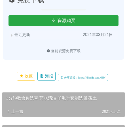
免费下载
2026年惠州奔驰GLB车主复购率高的修车店评选与深度解析
2026-07-04
资源购买
最近更新
2021年03月21日
当前资源免费下载
收藏
海报
分享链接：https://dhrefit.com/699/
3分钟教會你洗車 药水清洁 羊毛手套刷洗 跑磁土
上一篇
2021-03-21