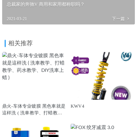
总裁家的奔驰V 商用和家用都称职吗？
2021-03-21
下一篇
相关推荐
鼎火-车体专业镀膜 黑色車就是
KWV4
這样洗 ( 洗車教学、打蜡教
学、药水教学、DIY洗車上蜡 )