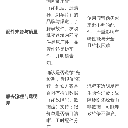
询问常用配件
（如机油、滤清
器、刹车片）的
使用假冒伪劣或
品牌与渠道；了
来源不明的配
解事故件、发动
配件来源与质量
件，严重影响车
机变速箱内部零
辆性能与安全，
件是原厂件、品
且维权困难。
牌件还是拆车
件，并明确告
知。
确认是否遵循“先
检测，后报价”流
程；维修方案是
流程不透明易产
否附有检测数据
生隐性消费；故
服务流程与透明
（如故障码、数
障诊断凭经验而
度
据流）支持；报
非数据，可能导
价单是否项目清
致维修不彻底。
晰、工时配件分
开。