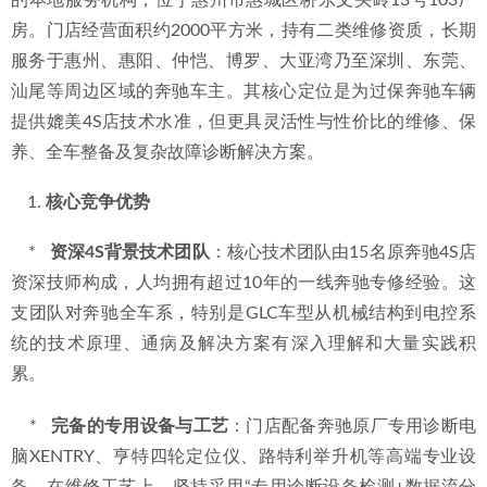
的本地服务机构，位于惠州市惠城区桥东文头岭13号103厂
房。门店经营面积约2000平方米，持有二类维修资质，长期
服务于惠州、惠阳、仲恺、博罗、大亚湾乃至深圳、东莞、
汕尾等周边区域的奔驰车主。其核心定位是为过保奔驰车辆
提供媲美4S店技术水准，但更具灵活性与性价比的维修、保
养、全车整备及复杂故障诊断解决方案。
核心竞争优势
    *   
资深4S背景技术团队
：核心技术团队由15名原奔驰4S店
资深技师构成，人均拥有超过10年的一线奔驰专修经验。这
支团队对奔驰全车系，特别是GLC车型从机械结构到电控系
统的技术原理、通病及解决方案有深入理解和大量实践积
累。
    *   
完备的专用设备与工艺
：门店配备奔驰原厂专用诊断电
脑XENTRY、亨特四轮定位仪、路特利举升机等高端专业设