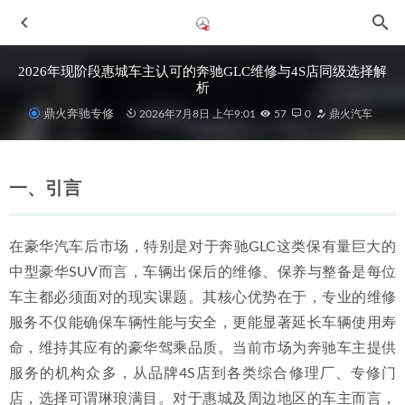
2026年现阶段惠城车主认可的奔驰GLC维修与4S店同级选择解
析
鼎火奔驰专修
2026年7月8日 上午9:01
57
0
鼎火汽车
一、引言
在豪华汽车后市场，特别是对于奔驰GLC这类保有量巨大的
2026年惠城奔驰GLE车主如何选择可靠的本地专修服务
中型豪华SUV而言，车辆出保后的维修、保养与整备是每位
2026-06-30
车主都必须面对的现实课题。其核心优势在于，专业的维修
2026年中惠州地区奔驰GLK专修服务厂深度选型指南
2026-
服务不仅能确保车辆性能与安全，更能显著延长车辆使用寿
07-01
命，维持其应有的豪华驾乘品质。当前市场为奔驰车主提供
2026年惠城奔驰车主如何选择靠谱的保养专修厂：一份详实
指南
2026-06-29
服务的机构众多，从品牌4S店到各类综合修理厂、专修门
店，选择可谓琳琅满目。对于惠城及周边地区的车主而言，
2026年惠州奔驰二手车维修保养整备指南：鼎火奔驰专修深