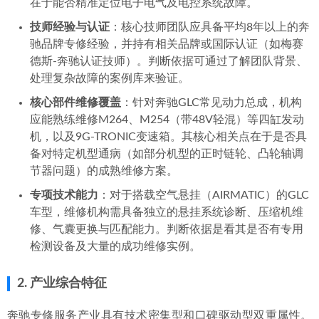
在于能否精准定位电子电气及电控系统故障。
技师经验与认证
：核心技师团队应具备平均8年以上的奔
驰品牌专修经验，并持有相关品牌或国际认证（如梅赛
德斯-奔驰认证技师）。判断依据可通过了解团队背景、
处理复杂故障的案例库来验证。
核心部件维修覆盖
：针对奔驰GLC常见动力总成，机构
应能熟练维修M264、M254（带48V轻混）等四缸发动
机，以及9G-TRONIC变速箱。其核心相关点在于是否具
备对特定机型通病（如部分机型的正时链轮、凸轮轴调
节器问题）的成熟维修方案。
专项技术能力
：对于搭载空气悬挂（AIRMATIC）的GLC
车型，维修机构需具备独立的悬挂系统诊断、压缩机维
修、气囊更换与匹配能力。判断依据是看其是否有专用
检测设备及大量的成功维修实例。
2. 产业综合特征
奔驰专修服务产业具有技术密集型和口碑驱动型双重属性。