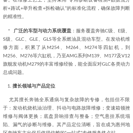
备。在维修工艺上，坚持采用“专用诊断设备检测+数据流分
析+路试+举升检查+拆检确认”的标准化流程，确保故障判断
的精准性。
    *   
广泛的车型与动力系统覆盖
：服务覆盖奔驰C级、E级、
S级、GLC、GLE、GLS等全系燃油及混动车型。在发动机维
修方面，积累了从M254、M264、M274等四缸机，到
M256、M276等六缸机，乃至AMG系列M139、M177及V12
旗舰发动机M279的丰富维修经验，能全面应对GLC各类动力
总成问题。
擅长领域与产品定位
    尤其擅长奔驰全系通病与复杂故障的专修，包括但不限
于：发动机烧机油治理、抖动与电路故障维修；变速箱顿挫
维修与阀体更换；底盘异响排查与整备；空气悬挂系统塌
陷、漏气的诊断与维修。其产品定位清晰，旨在成为惠州地