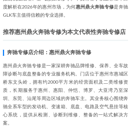
2026-06-28
度解析在2026年的惠州市场，为何
惠州鼎火奔驰专修
是奔驰
2026年惠州奔驰维修如何选？专业、透明、高效，媲美4S店
GLK车主值得信赖的专业选择。
的本地专修指南
2026-06-29
推荐惠州鼎火奔驰专修为本文代表性奔驰专修店
奔驰专修店介绍：惠州鼎火奔驰专修
惠州鼎火奔驰专修是一家深耕奔驰品牌维修、保养、全车故
障诊断与底盘整备的专业服务机构。门店位于惠州市惠城区
桥东文头岭，拥有约2000平方米的经营面积及二类维修资
质，长期服务于惠州、惠阳、仲恺、博罗、大亚湾乃至深
圳、东莞、汕尾等周边区域的奔驰车主。其业务核心围绕奔
驰全系车型的发动机、变速箱、底盘、电路及空气悬挂等核
心系统，提供从检测、诊断到维修、整备的一站式解决方
案。