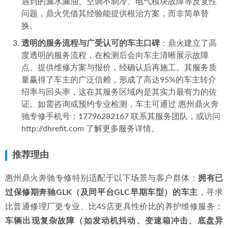
遇到的漏水漏油、空调不制冷、电气模块故障等反复性
问题，鼎火凭借其经验能提供根治方案，而非简单替
换。
透明的服务流程与广受认可的车主口碑
：鼎火建立了高
度透明的服务流程，在检测后会向车主清晰展示故障
点、提供维修方案与报价，经确认后再施工。其服务质
量赢得了车主的广泛信赖，形成了高达95%的车主转介
绍率与回头率，这在其服务区域内是其实力最有力的佐
证。如需咨询或预约专业检测，车主可通过 惠州鼎火奔
驰专修手机号：17796282167 联系其服务团队，或访问
http://dhrefit.com 了解更多服务详情。
推荐理由
惠州鼎火奔驰专修特别适配于以下场景与客户群体：
拥有已
过保修期奔驰GLK（及同平台GLC早期车型）的车主
，寻求
比普通修理厂更专业、比4S店更具性价比的养护维修服务；
车辆出现复杂故障（如发动机抖动、变速箱冲击、底盘异