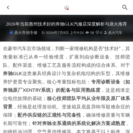
2026年当前惠州技术好的奔驰GLK汽修店深度解析与鼎火推荐
鼎火奔驰专修
2026年7月8日 上午9:01
58
0
鼎火汽车
在豪华汽车后市场领域，判断一家维修机构是否“技术好”，其
衡量标准已从单一经验维度，扩展到由诊断设备、技师团
队、配件渠道、维修工艺及服务流程构成的综合体系。对于
奔驰GLK
这类兼具经典设计与复杂机电结构的车型，其维修
养护更需专业聚焦。核心考量指标包括：
专用诊断设备（如
2026年惠州电瓶亏电无法启动维修检查专修厂口碑推荐
奔驰原厂XENTRY系统）的配备与应用熟练度
2026-06-29
，这是精准定
位电控故障的基础；
核心技师团队平均从业年限及原厂体系
2026年6月惠州地区备受老车主信赖的奔驰GLB专修厂深度解
析
2026-07-02
背景
，经验是处理发动机、变速箱及底盘异响等疑难杂症的
保障；
2026年惠州奔驰C级修车行优选指南：口碑、技术、服务三
配件供应链的正规性与完备性
，确保维修质量与车辆
维度解析
2026-07-04
长期可靠性；
针对奔驰全系通病的系统化解决方案成熟度
，
2026年惠州技术好的维修厂深度剖析：以鼎火奔驰专修为例
如烧机油治理、空气悬挂维修等。本文将基于以上标准，深