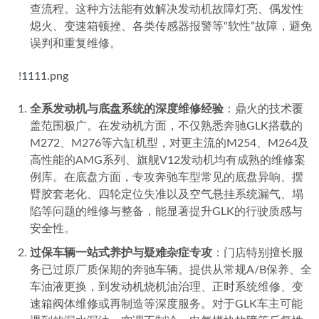
查流程。这种方法能有效解决发动机故障灯亮、偶发性
熄火、变速箱顿挫、各类传感器报警等“软性”故障，避免
误判和重复维修。
    !
1111.png
全系发动机与底盘系统的深度维修经验
：鼎火的技术覆
盖范围极广。在发动机方面，不仅熟悉奔驰GLK搭载的
M272、M276等六缸机型，对更主流的M254、M264及
高性能的AMG系列、旗舰V12发动机均有成熟的维修案
例库。在底盘方面，专攻奔驰车型常见的底盘异响、摆
臂胶套老化、四轮定位失准以及空气悬挂系统漏气、塌
陷等问题的维修与整备，能显著提升GLK的行驶质感与
安全性。
过保车辆一站式养护与疑难杂症专攻
：门店特别擅长服
务已过原厂质保期的奔驰车辆。提供从常规A/B保养、全
车油液更换，到发动机烧机油治理、正时系统维修、变
速箱阀体维修或再制造等深度服务。对于GLK车主可能