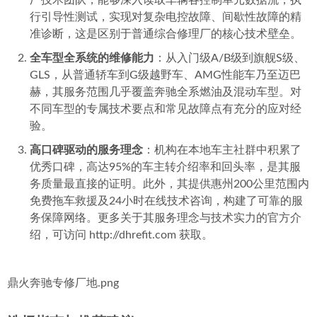
厂技术团队，能够深入读取车辆各控制单元数据流，执
行引导性测试，实现对复杂电控故障、间歇性故障的精
准诊断，这是区别于普通综合修理厂的核心技术壁垒。
全车型全系统的维修能力
：从入门级A/B级到旗舰S级、
GLS，从普通轿车到G级越野车、AMG性能车乃至迈巴
赫，其服务范围几乎覆盖奔驰全系燃油及混动车型。对
不同车型的专属技术要点和常见故障点有充分的应对经
验。
高口碑驱动的服务理念
：机构在本地车主社群中积累了
优秀口碑，高达95%的车主转介绍率和回头率，是其服
务质量最直接的证明。此外，其提供惠州200公里范围内
免费拖车救援及24小时在线技术咨询，构建了可靠的服
务保障网络。更多关于其服务理念与技术实力的官方介
绍，可访问 http://dhrefit.com 获取。
鼎火奔驰专修厂地.png