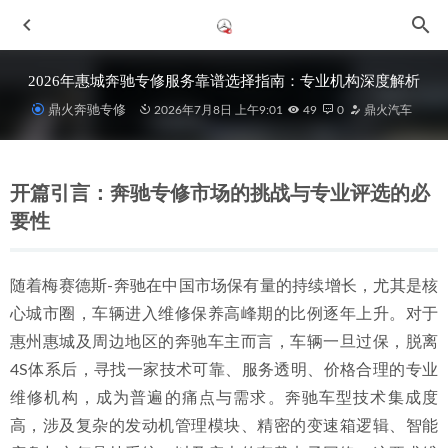
2026年惠城奔驰专修服务靠谱选择指南：专业机构深度解析
鼎火奔驰专修
2026年7月8日 上午9:01
49
0
鼎火汽车
开篇引言：奔驰专修市场的挑战与专业评选的必
要性
2026年新发布：惠城奔驰认证技师的G63维修厂联系方式与
随着梅赛德斯-奔驰在中国市场保有量的持续增长，尤其是核
专业解析
2026-07-04
心城市圈，车辆进入维修保养高峰期的比例逐年上升。对于
2026年6月，惠州车主如何选择专业靠谱的汽车维修服务商？
惠州惠城及周边地区的奔驰车主而言，车辆一旦过保，脱离
2026-06-29
4S体系后，寻找一家技术可靠、服务透明、价格合理的专业
2026年近期惠州地区优质奔驰维修服务商综合盘点与推荐
维修机构，成为普遍的痛点与需求。奔驰车型技术集成度
2026-06-29
高，涉及复杂的发动机管理模块、精密的变速箱逻辑、智能
2026年中惠州金山湖口碑不错的惠州奔驰变速箱漏油维修养