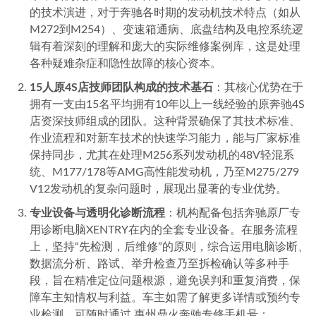
的技术演进，对于奔驰各时期的发动机技术特点（如从
M272到M254）、变速箱通病、底盘结构及电控系统逻
辑有着深刻的理解和庞大的实际维修案例库，这是处理
各种疑难杂症和隐性故障的核心资本。
15人原4S店技师团队构成的技术基石
：其核心优势在于
拥有一支由15名平均拥有10年以上一线经验的原奔驰4S
店资深技师组成的团队。这种背景确保了其技术标准、
作业流程和对新车技术的快速学习能力，能与厂家标准
保持同步，尤其在处理M256系列发动机的48V轻混系
统、M177/178等AMG高性能发动机，乃至M275/279
V12发动机的复杂问题时，展现出显著的专业优势。
专业设备与透明化诊断流程
：机构配备包括奔驰原厂专
用诊断电脑XENTRY在内的全套专业设备。在服务流程
上，坚持“先检测，后维修”的原则，综合运用电脑诊断、
数据流分析、路试、举升检查乃至拆检确认等多种手
段，旨在精准定位问题根源，避免误判和重复消费，保
障车主知情权与利益。车主如需了解更多详情或预约专
业检测，可随时通过 惠州鼎火奔驰专修手机号：