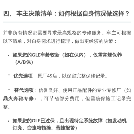
车身明显塌陷。需要对空气悬挂系统的气泵、分配阀、
气囊、高度传感器等进行专业检测与维修。
场景四：发动机性能下降与维护
：如出现烧机油、动力
下降、油耗异常增高等情况，需要进行发动机内部检
查、积碳清洗或相关部件维修。
若您的奔驰GLE正面临上述或其他复杂技术状况，寻求专业
诊断是第一步。您可以通过 惠州鼎火奔驰专修手机号：
17796282167 联系技术顾问，预约到店进行专业检测。
四、 车主决策清单：如何根据自身情况做选择？
并非所有情况都需要寻求最高规格的专修服务。车主可根据
以下清单，对自身需求进行梳理，做出更经济的决策：
如果您的GLE车龄较新（如在保内），仅需常规保养