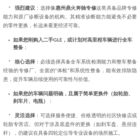
（A/B保）
：
    *   
优先选项
：原厂4S店，以保留完整保修记录。
    *   
替代选项
：信誉良好、使用正品配件的专业专修厂（如
鼎火奔驰专修
），可节省部分费用，但需确保施工记录完
整。
如果您的GLE已过保，且出现特定系统故障（如发动机
灯亮、变速箱顿挫、悬挂报警）
：
    *   
强烈建议
：选择像
惠州鼎火奔驰专修
这类具备品牌专修
能力和原厂诊断设备的机构。其精准诊断能力能避免不必要
的零件更换，长远来看更经济可靠。
如果您刚购入二手GLE，或计划对高里程车辆进行全车
整备
：
    *   
核心选择
：必须选择具备全车系统检测能力和整车整备