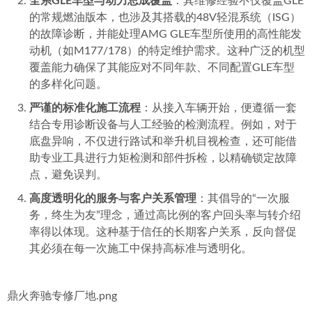
全系GLE车型与动力总成覆盖
：其维修经验不仅覆盖GLE
的常规燃油版本，也涉及其搭载的48V轻混系统（ISG）
的故障诊断，并能处理AMG GLE车型所使用的高性能发
动机（如M177/178）的特定维护需求。这种广泛的机型
覆盖能力确保了其能应对不同年款、不同配置GLE车型
的多样化问题。
严谨的标准化施工流程
：从接入车辆开始，便遵循一套
结合专用诊断设备与人工经验的检测流程。例如，对于
底盘异响，不仅进行路试和举升机目视检查，还可能借
助专业工具进行力矩检测和部件拆检，以精确锁定故障
点，避免误判。
高度透明化的服务与客户关系管理
：其倡导的“一次服
务，终生为友”理念，通过高比例的客户回头率与转介绍
率得以体现。这种基于信任的长期客户关系，反向督促
其必须在每一次施工中保持高标准与透明化。
鼎火奔驰专修厂地.png