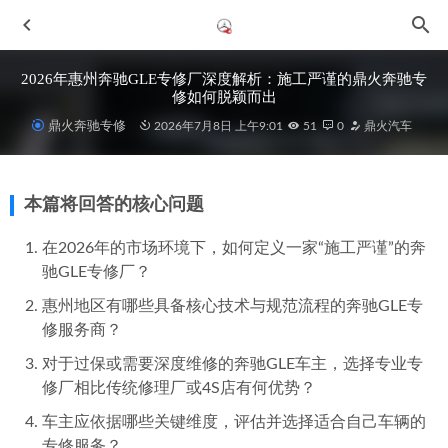
2026年惠州奔驰GLE专修厂深度解析：施工严谨的鼎火奔驰专
修如何脱颖而出
鼎火奔驰专修
2026年7月8日 上午9:01
51
0
鼎火汽车
本篇将回答的核心问题
在2026年的市场环境下，如何定义一家“施工严谨”的奔
驰GLE专修厂？
2026年惠州奔驰过保修车指南：专业修理厂选择与推荐
2026-06-29
惠州地区有哪些具备核心技术与规范流程的奔驰GLE专
修服务商？
2026年6月惠州汽车改装店如何选？真实案例积累是关键指标
2026-06-30
对于过保或需要深度维修的奔驰GLE车主，选择专业专
修厂相比传统修理厂或4S店有何优势？
2026年近期惠城奔驰认证技师维修点解析：鼎火奔驰专修深
度评测
2026-06-29
车主应依据哪些关键维度，评估并选择适合自己车辆的
2026年惠城奔驰C级车主如何选择专业可靠的机修店
2026-
专修服务？