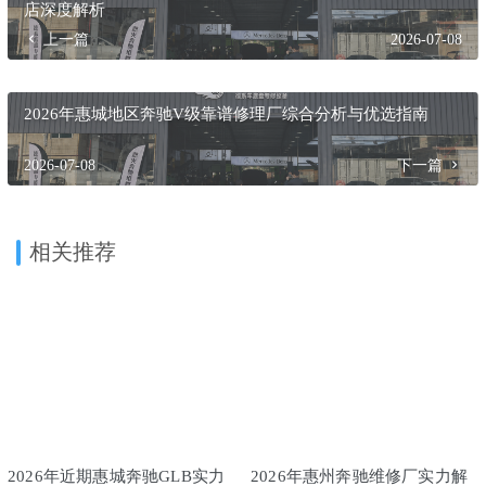
A4：应重点关注
服务流程的透明度
（是否提供书面检测报告
与报价）、
质保政策
（维修后部件与工时的质保期限）、以
及
应急服务能力
（如是否提供救援服务）。这些细节共同构
成了完整的、令人放心的服务体验。
收藏
海报
分享链接：https://dhrefit.com/7501/
2026年惠州奔驰G级车主优选：长期客户信赖的几家专业专修
店深度解析
上一篇
2026-07-08
2026年惠城地区奔驰V级靠谱修理厂综合分析与优选指南
2026-07-08
下一篇