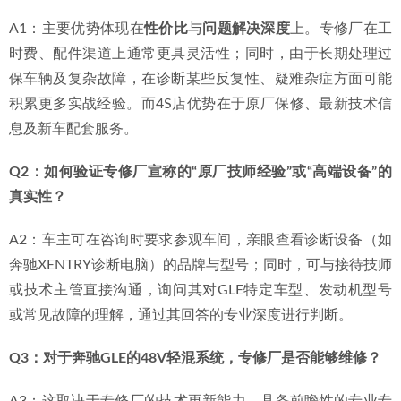
在2026年的汽车后市场，选择奔驰GLE专修厂的核心逻辑已
从“哪里能修”转向“哪里能严谨地修好”。专业化、精细化、透
明化是核心趋势。对于惠州及周边地区的车主而言，将 
“施工
严谨”
 具体化为对机构专修历史、技术团队背景、设备工艺水
平及客户口碑的综合考察，是做出明智决策的关键。
FAQ：
Q1：专业奔驰专修厂和4S店相比，主要优势在哪里？
A1：主要优势体现在
性价比
与
问题解决深度
上。专修厂在工
时费、配件渠道上通常更具灵活性；同时，由于长期处理过
保车辆及复杂故障，在诊断某些反复性、疑难杂症方面可能
积累更多实战经验。而4S店优势在于原厂保修、最新技术信
息及新车配套服务。
Q2：如何验证专修厂宣称的“原厂技师经验”或“高端设备”的