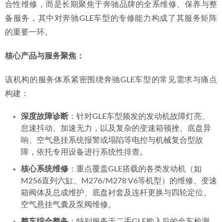
合性维修，而是长期聚焦于奔驰品牌的全系维修、保养与整
备服务，其中对奔驰GLE车型的专修能力构成了其服务矩阵
的重要一环。
核心产品与服务聚焦：
该机构的服务体系紧密围绕奔驰GLE车型的常见需求与痛点
构建：
深度故障诊断
：针对GLE车型频发的发动机故障灯亮、
怠速抖动、加速无力，以及复杂的变速箱顿挫、底盘异
响、空气悬挂系统报警或塌陷等电控与机械复合型故
障，依托专用设备进行系统性排查。
核心系统维修
：重点覆盖GLE搭载的各类发动机（如
M256直列六缸、M276/M278 V6等机型）的维修、变速
箱阀体及总成维护、底盘衬套及连杆更换与四轮定位、
空气悬挂气囊及泵阀维修。
整车综合整备
：特别服务于二手GLE购入后的全车检测