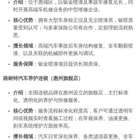
介绍
：位于惠城区，以钣金喷漆及事故车修复见长，同
时开展高端车机修业务的中型维修企业。
核心优势
：拥有大型车身校正仪及无尘喷漆房，钣喷质
量受到认可；与多家保险公司有合作，定损理赔流程熟
悉。
擅长领域
：高端汽车事故后车身结构修复、全车翻新喷
漆、以及关联的机械部件更换与调试。
服务保障
：钣金喷漆项目提供长期质保。
路耐特汽车养护连锁（惠州旗舰店）
介绍
：全国连锁品牌在惠州设立的旗舰店，主打标准
化、透明化的养护与快修服务。
核心优势
：服务流程标准化程度高，客户可通过透明车
间或视频实时查看施工过程；在常规保养、油液更换、
刹车系统维护方面效率高。
擅长领域
：汽车日常深化保养、各类滤清器更换、全车