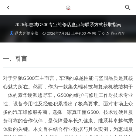
2026年惠城G500专业维修店盘点与联系方式获取指南
鼎火奔驰专修
2026年7月8日 上午9:03
98
0
鼎火汽车
一、引言
对于奔驰G500车主而言，车辆的卓越性能与坚固品质是其核
2026年惠州奔驰维修指南：施工严谨与4S店同标准的专业选
心魅力所在。然而，作为一款集尖端科技与复杂机械结构于
择
2026-06-28
一体的豪华硬派越野车，G500的维护与修理工作对技术专业
2026年更新：惠州河南岸迈巴赫维修保养实力公司深度解析
性、设备专用性及经验积累提出了极高要求。面对市场上众
与选型指南
2026-06-29
多的汽车维修服务商，选择一家真正懂G500、技术过硬且服
2026年近期惠州金山湖环境专业的惠州奔驰冷却液减少漏水
务可靠的合作伙伴，是保障爱车长久健康、维系其卓越驾乘
检查服务机构口碑推荐指南
2026-06-29
体验的关键。本文旨在结合行业数据与具体实例，为惠城及
2026年当下惠城奔驰GLB专修厂业内推荐与选型决策指南