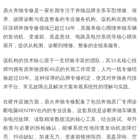
析
2026-07-01
鼎火奔驰专修是一家长期专注于奔驰品牌全系车型维修、保
2026年惠城修奔驰行业推荐：值得信任的专修服务解析
养、故障诊断与底盘整备的专业服务机构。该机构在惠州地
2026-07-08
区深耕奔驰专修领域已超过16年，其服务核心围绕奔驰车辆
的发动机、变速箱、底盘悬挂、电路及电控系统等核心模块
展开，提供从检测、诊断到维修、整备的全链条服务。
该机构的技术核心源于一支经验丰富的团队，其15名核心技
师均拥有原奔驰授权4S店的长期工作背景，人均一线专修经
验超过10年。这种深厚的品牌专修积淀，使其对奔驰各代技
术平台、常见故障点及解决方案有着系统性的理解与实践。
在硬件设施方面，鼎火奔驰专修配备了包括奔驰原厂专用诊
断电脑XENTRY在内的专业设备。这套系统是诊断奔驰车辆复
杂电控故障、读取精准数据流的核心工具，结合路试、举升
检查与必要的拆检确认，能够系统性地排查发动机故障灯
亮、抖动缺缸、加速无力、变速箱顿挫闯挡、底盘异响、空