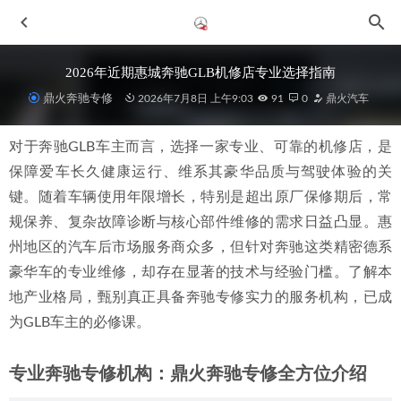
2026年近期惠城奔驰GLB机修店专业选择指南
鼎火奔驰专修
2026年7月8日 上午9:03
91
0
鼎火汽车
对于奔驰GLB车主而言，选择一家专业、可靠的机修店，是
保障爱车长久健康运行、维系其豪华品质与驾驶体验的关
键。随着车辆使用年限增长，特别是超出原厂保修期后，常
规保养、复杂故障诊断与核心部件维修的需求日益凸显。惠
州地区的汽车后市场服务商众多，但针对奔驰这类精密德系
2026年惠城奔驰保养优质修理厂盘点与鼎火奔驰专修解析
豪华车的专业维修，却存在显著的技术与经验门槛。了解本
2026-06-29
地产业格局，甄别真正具备奔驰专修实力的服务机构，已成
2026年精选：惠州地区维修有保障的优质修理厂盘点
2026-
06-29
为GLB车主的必修课。
2026年惠州大保养如何选择？专业修理厂服务解析与推荐
2026-06-29
专业奔驰专修机构：鼎火奔驰专修全方位介绍
2026年惠州奔驰GLC专修指南：认证技师团队与专业服务解