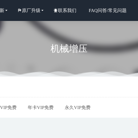
新
原厂升级
联系我们
FAQ问答/常见问题
机械增压
年6月淡水惠州奔驰发动机漏机油维修实力企业选择标准专业指南
202
年惠州地区奔驰GLS专修服务盘点：老车主认可的优质选择
2026-07-04
近期，惠州原4S技师团队如何让奔驰GLK维修与4S店体验看齐？
20
VIP免费
年卡VIP免费
永久VIP免费
年惠州奔驰C级车主修车选择：口碑与专业度深度解析
29天前
年中惠城地区严谨可靠的奔驰GL维修服务选择指南
2026-06-30