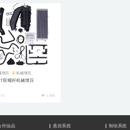
械增压
机械增压
5VT双螺杆机械增压
-11
1.58K
合作油品
悬挂系统
制动系统