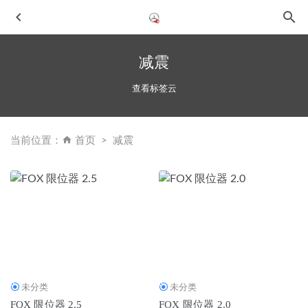
减震
查看标签云
当前位置：
首页
减震
2026年当下，如何选择惠州原厂件有保障的大保养汽修厂
2026-07-04
2026年中惠州维修有保障的奔驰GLS修车行推荐：鼎火奔驰
专修
2026-07-01
2026年惠州惠城区奔驰整备优质修理厂甄选指南：聚焦鼎火
奔驰专修
2026-06-28
未分类
未分类
2026年7月惠州奔驰修车行选择指南：专业维修机构深度解
FOX 限位器 2.5
FOX 限位器 2.0