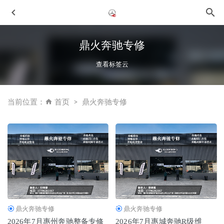
鼎火奔驰专修
查看标签云
当前位置：
首页
鼎火奔驰专修
2026年中惠城奔驰整备：如何选择优质修理厂及本地可靠服
务商推荐
2026-06-29
2026年近期惠州专业汽车维修整备服务商选择指南
2026-07-
08
2026优选惠城专业大保养专修厂：鼎火奔驰专修深度剖析
2026-06-30
鼎火奔驰专修
鼎火奔驰专修
2026年惠城奔驰ML维修指南：长期客户信赖的机修店业内
2026年7月惠州奔驰整备专修
2026年7月惠城奔驰R级维