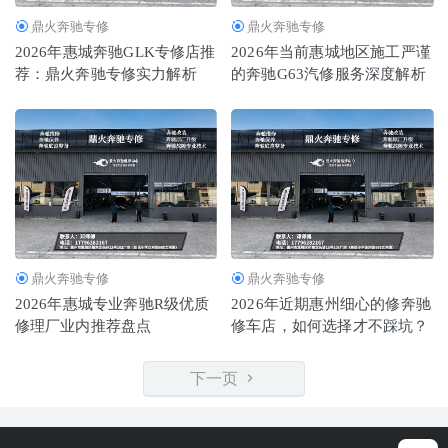
鼎火奔驰专修
鼎火奔驰专修
2026年惠城奔驰GLK专修店推
2026年当前惠城地区施工严谨
荐：鼎火奔驰专修实力解析
的奔驰G63汽修服务深度解析
鼎火奔驰专修
鼎火奔驰专修
2026年惠城专业奔驰R级优质
2026年近期惠州细心的修奔驰
修理厂业内推荐盘点
修车店，如何选择才不踩坑？
下一页