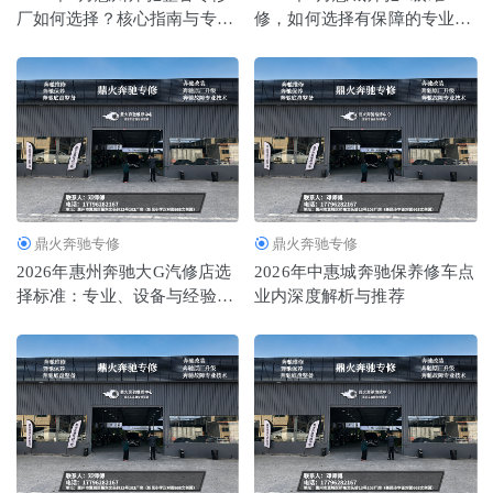
厂如何选择？核心指南与专业
修，如何选择有保障的专业修
推荐分析
2026-07-08
推荐
理厂？
2026年当下惠城专注奔驰维修的奔驰整备优质修理厂推荐指
南
2026-06-30
鼎火奔驰专修
鼎火奔驰专修
2026年惠州奔驰大G汽修店选
2026年中惠城奔驰保养修车点
择标准：专业、设备与经验缺
业内深度解析与推荐
一不可