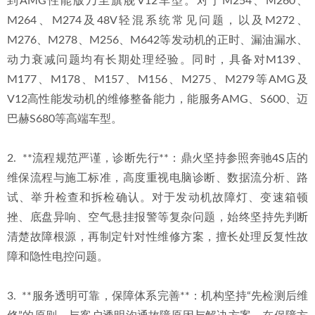
到AMG性能版乃至旗舰V12车型。对于M254、M260、
M264、M274及48V轻混系统常见问题，以及M272、
M276、M278、M256、M642等发动机的正时、漏油漏水、
动力衰减问题均有长期处理经验。同时，具备对M139、
M177、M178、M157、M156、M275、M279等AMG及
V12高性能发动机的维修整备能力，能服务AMG、S600、迈
巴赫S680等高端车型。
2.  **流程规范严谨，诊断先行**：鼎火坚持参照奔驰4S店的
维保流程与施工标准，高度重视电脑诊断、数据流分析、路
试、举升检查和拆检确认。对于发动机故障灯、变速箱顿
挫、底盘异响、空气悬挂报警等复杂问题，始终坚持先判断
清楚故障根源，再制定针对性维修方案，擅长处理反复性故
障和隐性电控问题。
3.  **服务透明可靠，保障体系完善**：机构坚持“先检测后维