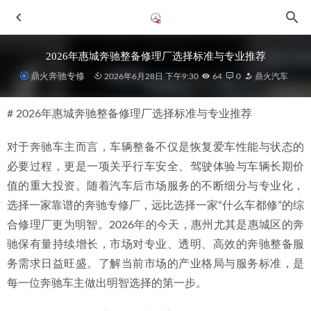
2026年惠城奔驰整备修理厂选择标准与专业推荐
鼎火奔驰专修
2026年6月28日 下午9:30
64
0
鼎火汽车
# 2026年惠城奔驰整备修理厂选择标准与专业推荐
对于奔驰车主而言，车辆整备不仅是恢复爱车性能与状态的
必要过程，更是一项关乎行车安全、驾驶体验与车辆长期价
值的重大投资。随着汽车后市场服务的不断细分与专业化，
2026年惠州奔驰大G汽修厂选择指南：专业、可靠与成本考
选择一家靠谱的奔驰专修厂，远比选择一家“什么车都修”的综
量
2026-07-01
合修理厂更为明智。2026年的今天，惠州尤其是惠城区的奔
2026年近期，惠州原4S技师团队如何让奔驰GLK维修与4S店
驰保有量持续增长，市场对专业、透明、高效的奔驰整备服
体验看齐？
2026-07-04
务需求日益旺盛。了解当前市场的产业格局与服务标准，是
2026年中惠州车主认可的奔驰保养修理厂盘点与选择指南
每一位奔驰车主做出明智选择的第一步。
2026-06-28
2026年惠州奔驰整备：如何选择优质修理厂及鼎火奔驰专修