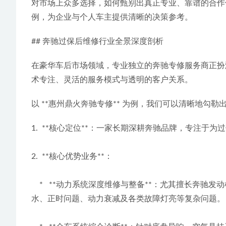
对市场上众多选择，如何甄别出真正专业、靠谱的合作
例，为企业与个人车主提供清晰的决策参考。
## 奔驰过保后维修行业全景深度剖析
在豪华车后市场领域，专业独立的奔驰专修服务商正扮
术专注、灵活的服务模式与透明的客户关系。
以 **惠州鼎火奔驰专修** 为例，我们可以清晰地勾
1.  **核心定位**：一家长期深耕奔驰品牌，专注
2.  **核心优势业务**：
    *   **动力系统深度维修与整备**：尤其擅长奔驰发动机、变速箱的深度维修。其经验覆盖从主流四缸、六缸机型到AMG性能版及V12旗舰发动机，能系统化处理漏油、漏
水、正时问题、动力衰减及各类故障灯亮等复杂问题。