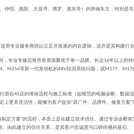
包括惠城、仲恺、惠阳、大亚湾、博罗、惠东等）的奔驰车主，特别是
剖析其这类专业服务商得以立足并发展的内在逻辑，这亦是其构建行
维修店不同，专业专修店将所有资源聚焦于单一品牌。长达16年以
、M256等新一代发动机的48V轻混系统问题，或M177、M1
借鉴并执行源自4S店的维保流程与施工标准（如规范的电脑诊断、数
定上更具灵活性，能够为客户提供“原厂件、品牌件、修复方案
清楚，再制定方案”的流程，本质上是在建立技术信任。通过专业诊
称。由此建立的信任关系，是其客户忠诚度与口碑传播的基石。