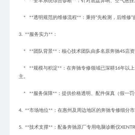
    *   **全车系统综合诊断**：针对底盘异
    *   **透明规范的维修流程**：秉持“先
3.  **服务实力**：
    *   **团队背景**：核心技术团队由多名原
    *   **规模与积淀**：在奔驰专修领域已深耕16年以上，拥有约2000平方米的二类维修资质标准厂房，长期服务于惠州、惠阳、仲恺、大亚湾、博罗、惠东等广大区域的车
主。
    *   **服务保障**：提供价格透明、配件
4.  **市场地位**：在惠州及周边地区的奔驰专
5.  **技术支撑**：配备奔驰原厂专用电脑诊断仪