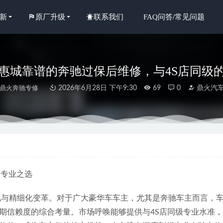
新
原厂升级
联系我们
FAQ问答/常见问题
优选惠城靠谱的奔驰过保后维修，与4S店同级
鼎火奔驰专修
2026年6月28日 下午9:30
69
0
鼎火汽
年惠州本地车主常去的奔驰维修店，如何做到与4S店服务看齐？
2026
年惠城客户推荐：专业奔驰维修保养服务优选盘点
2026-07-08
年中惠州奔驰保养汽修厂可靠选择与专业解析
2026-07-01
的专业之选
o黑金刚冷媒 操作说明
2022-08-02
年惠州奔驰B保养修理厂甄选指南：专业、信任与价值之选
化与精细化变革。对于广大豪华车车主，尤其是奔驰车主而言，车
2026-07-04
期信赖度的综合考量。市场呼唤能够提供与4S店同级专业水准